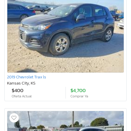
2019 Chevrolet Trax ls
Kansas City, KS
$400
$4,700
Oferta Actual
Comprar Ya