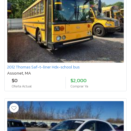
2012 Thomas Saf-t-liner Hdx-school bus
Assonet, MA
$0
$2,000
Oferta Actual
Comprar Ya