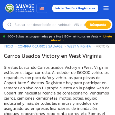
Iniciar Sesión / Registrarse
Búsqueda
400+ Subastas programadas para Hoy | 180k+ vehículos en Venta -
¡Únete
Ahora! →
INICIO
COMPRAR CARROS SALVAGE
WEST VIRGINIA
VICTORY
Carros Usados Victory en West Virginia
Si estás buscando Carros usados Victory en West Virginia
estás en el lugar correcto. Alrededor de 150000 vehículos
reparables con poco daño y vehículos para piezas de
Copart Auto Subastas. Regístrate hoy para participar en
remates en vivo con tu propia cuenta en la página web de
Copart, sin necesitar licencia de consecionario. Vendemos
carros, camiones, camionetas, motos, botes, equipo
industrial y más, de todas las marcas y modelos, de
aseguradoras, empresas financieras, de inundación,
choques, reposesiones, robo, renta carros, etc. Somos el