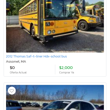
2012 Thomas Saf-t-liner Hdx-school bus
Assonet, MA
$0
$2,000
Oferta Actual
Comprar Ya