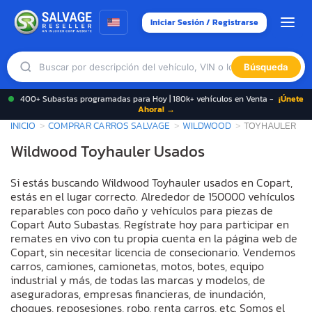
Iniciar Sesión / Registrarse
Búsqueda
400+ Subastas programadas para Hoy | 180k+ vehículos en Venta -
¡Únete
Ahora! →
INICIO
COMPRAR CARROS SALVAGE
WILDWOOD
TOYHAULER
Wildwood Toyhauler Usados
Si estás buscando Wildwood Toyhauler usados en Copart,
estás en el lugar correcto. Alrededor de 150000 vehículos
reparables con poco daño y vehículos para piezas de
Copart Auto Subastas. Regístrate hoy para participar en
remates en vivo con tu propia cuenta en la página web de
Copart, sin necesitar licencia de consecionario. Vendemos
carros, camiones, camionetas, motos, botes, equipo
industrial y más, de todas las marcas y modelos, de
aseguradoras, empresas financieras, de inundación,
choques, reposesiones, robo, renta carros, etc. Somos el