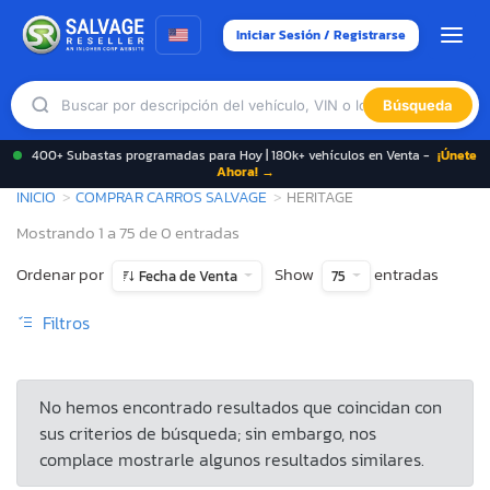
Iniciar Sesión / Registrarse
Búsqueda
400+ Subastas programadas para Hoy | 180k+ vehículos en Venta -
¡Únete
Ahora! →
INICIO
COMPRAR CARROS SALVAGE
HERITAGE
Mostrando 1 a 75 de 0 entradas
Ordenar por
Show
entradas
Fecha de Venta
75
Filtros
No hemos encontrado resultados que coincidan con
sus criterios de búsqueda; sin embargo, nos
complace mostrarle algunos resultados similares.