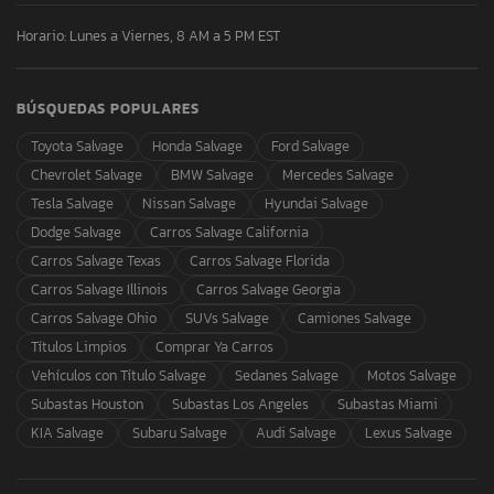
Horario: Lunes a Viernes, 8 AM a 5 PM EST
BÚSQUEDAS POPULARES
Toyota Salvage
Honda Salvage
Ford Salvage
Chevrolet Salvage
BMW Salvage
Mercedes Salvage
Tesla Salvage
Nissan Salvage
Hyundai Salvage
Dodge Salvage
Carros Salvage California
Carros Salvage Texas
Carros Salvage Florida
Carros Salvage Illinois
Carros Salvage Georgia
Carros Salvage Ohio
SUVs Salvage
Camiones Salvage
Títulos Limpios
Comprar Ya Carros
Vehículos con Título Salvage
Sedanes Salvage
Motos Salvage
Subastas Houston
Subastas Los Angeles
Subastas Miami
KIA Salvage
Subaru Salvage
Audi Salvage
Lexus Salvage