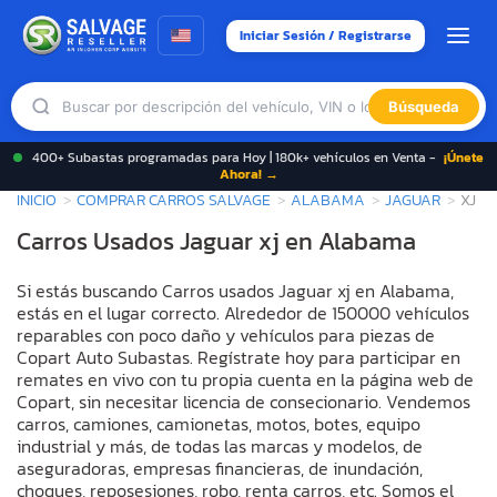
Iniciar Sesión / Registrarse
Búsqueda
400+ Subastas programadas para Hoy | 180k+ vehículos en Venta -
¡Únete
Ahora! →
INICIO
COMPRAR CARROS SALVAGE
ALABAMA
JAGUAR
XJ
Carros Usados Jaguar xj en Alabama
Si estás buscando Carros usados Jaguar xj en Alabama,
estás en el lugar correcto. Alrededor de 150000 vehículos
reparables con poco daño y vehículos para piezas de
Copart Auto Subastas. Regístrate hoy para participar en
remates en vivo con tu propia cuenta en la página web de
Copart, sin necesitar licencia de consecionario. Vendemos
carros, camiones, camionetas, motos, botes, equipo
industrial y más, de todas las marcas y modelos, de
aseguradoras, empresas financieras, de inundación,
choques, reposesiones, robo, renta carros, etc. Somos el