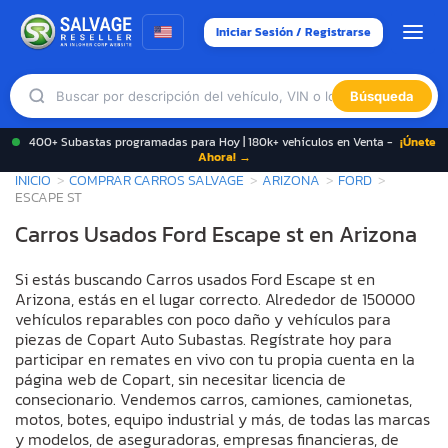
Iniciar Sesión / Registrarse
Búsqueda
400+ Subastas programadas para Hoy | 180k+ vehículos en Venta -
¡Únete
Ahora! →
INICIO
COMPRAR CARROS SALVAGE
ARIZONA
FORD
ESCAPE ST
Carros Usados Ford Escape st en Arizona
Si estás buscando Carros usados Ford Escape st en
Arizona, estás en el lugar correcto. Alrededor de 150000
vehículos reparables con poco daño y vehículos para
piezas de Copart Auto Subastas. Regístrate hoy para
participar en remates en vivo con tu propia cuenta en la
página web de Copart, sin necesitar licencia de
consecionario. Vendemos carros, camiones, camionetas,
motos, botes, equipo industrial y más, de todas las marcas
y modelos, de aseguradoras, empresas financieras, de