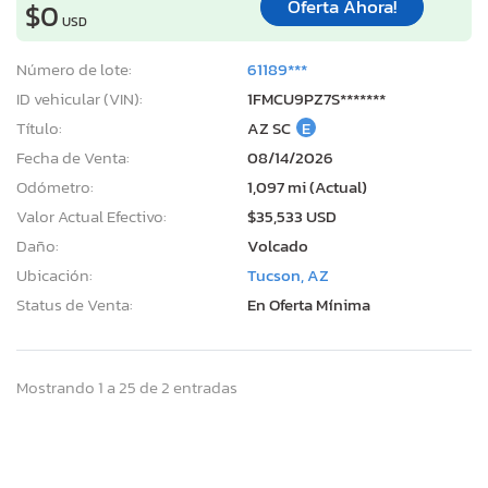
Oferta Ahora!
$0
USD
Número de lote:
61189***
ID vehicular (VIN):
1FMCU9PZ7S*******
Título:
AZ SC
E
Fecha de Venta:
08/14/2026
Odómetro:
1,097 mi (Actual)
Valor Actual Efectivo:
$35,533 USD
Daño:
Volcado
Ubicación:
Tucson, AZ
Status de Venta:
En Oferta Mínima
Mostrando 1 a 25 de 2 entradas