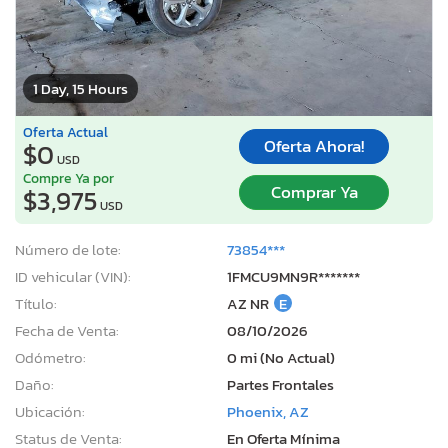
1 Day, 15 Hours
Oferta Actual
Oferta Ahora!
$0
USD
Compre Ya por
Comprar Ya
$3,975
USD
Número de lote:
73854***
ID vehicular (VIN):
1FMCU9MN9R*******
Título:
AZ NR
E
Fecha de Venta:
08/10/2026
Odómetro:
0 mi (No Actual)
Daño:
Partes Frontales
Ubicación:
Phoenix, AZ
Status de Venta:
En Oferta Mínima