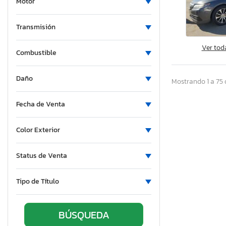
Motor
New York
Ohio
Transmisión
Oklahoma
Ver tod
Combustible
Ontario
Oregon
Daño
Mostrando 1 a 75 
Pennsylvania
South Carolina
Fecha de Venta
Tennessee
Texas
Color Exterior
Utah
Virginia
Status de Venta
Washington
Wisconsin
Tipo de Título