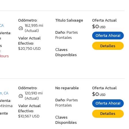
:
Odómetro:
Titulo Salvaage
Oferta Actual
$0
 CA
162,995 mi
USD
(Actual)
Daño:
Partes
 Venta:
Oferta Ahora!
Frontales
a
Valor Actual
Efectivo:
as
Detalles
$20,750 USD
Сlaves
:
Disponibles
 Hours
:
Odómetro:
No reparable
Oferta Actual
$0
n, CA
120,910 mi
USD
(Actual)
Daño:
Partes
 Venta:
Oferta Ahora!
Frontales
 Mínima
Valor Actual
Efectivo:
ente
Detalles
$10,567 USD
Сlaves
Disponibles