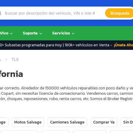
Búsqueda
 Vivo
Soporte
Servicios
+ Subastas programadas para Hoy | 180k+ vehículos en Venta -
¡Únete Ah
A
TLX
fornia
ugar correcto. Alrededor de 150000 vehículos reparables con poco daño y 
 Copart, sin necesitar licencia de consecionario. Vendemos carros, camion
ón, choques, reposesiones, robo, renta carros, etc. Somos el Broker Regi
age
Motos Salvage
Camiones Salvage
Comprar Ya
Sin 