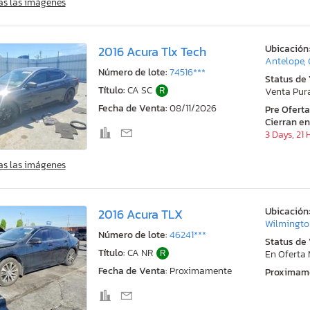
as las imágenes
Ubicación
2016 Acura Tlx Tech
Antelope,
Número de lote:
74516***
Status de
Título:
CA SC
R
Venta Pur
Fecha de Venta:
08/11/2026
Pre Ofert
Cierran en
3 Days, 21
as las imágenes
Ubicación
2016 Acura TLX
Wilmingto
Número de lote:
46241***
Status de
Título:
CA NR
R
En Oferta
Fecha de Venta:
Proximamente
Proximam