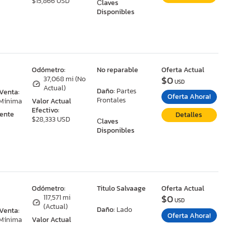
$15,866 USD
Сlaves
Disponibles
:
Odómetro:
No reparable
Oferta Actual
$0
A
37,068 mi (No
USD
Actual)
Daño:
Partes
 Venta:
Oferta Ahora!
Frontales
 Mínima
Valor Actual
Efectivo:
ente
Detalles
$28,333 USD
Сlaves
Disponibles
:
Odómetro:
Titulo Salvaage
Oferta Actual
$0
117,571 mi
USD
(Actual)
Daño:
Lado
 Venta:
Oferta Ahora!
 Mínima
Valor Actual