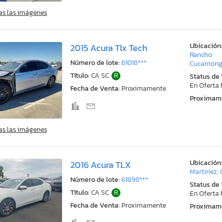
as las imágenes
Ubicación
2015 Acura Tlx Tech
Rancho
Número de lote:
61018***
Cucamong
Título:
CA SC
R
Status de
En Oferta
Fecha de Venta:
Proximamente
Proximam
as las imágenes
Ubicación
2016 Acura TLX
Martinez,
Número de lote:
61898***
Status de
Título:
CA SC
R
En Oferta
Fecha de Venta:
Proximamente
Proximam