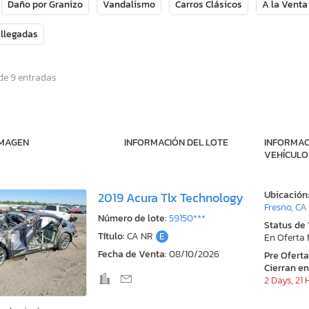
Daño por Granizo
Vandalismo
Carros Clásicos
A la Venta
 llegadas
de 9 entradas
IMAGEN
INFORMACIÓN DEL LOTE
INFORMAC
VEHÍCULO
Ubicación
2019 Acura Tlx Technology
Fresno, CA
Número de lote:
59150***
Status de
Título:
CA NR
E
En Oferta
Fecha de Venta:
08/10/2026
Pre Ofert
Cierran en
2 Days, 21