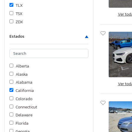
TLX
TSX
Ver tod
ZDX
Estados
Alberta
Alaska
Alabama
Ver tod
California
Colorado
Connecticut
Delaware
Florida
Georgia