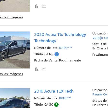
as las imágenes
Ubicación
2020 Acura Tlx Technology
Vallejo, C
Technology
Status de
Número de lote:
67952***
En Oferta
Título:
CA NR
E
Proximam
Fecha de Venta:
Proximamente
as las imágenes
Ubicación
2016 Acura TLX Tech
Fresno, CA
Número de lote:
81825***
Status de
Título:
CA SC
R
En Oferta