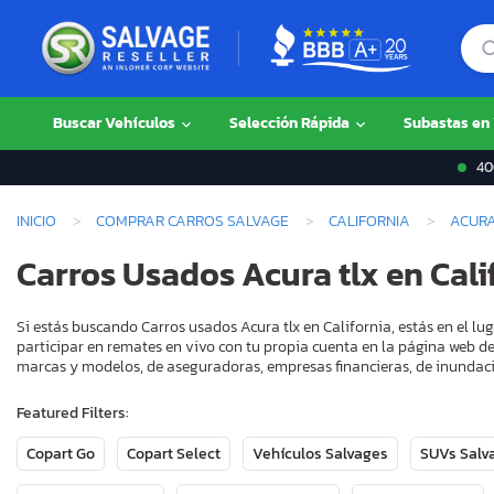
Buscar Vehículos
Selección Rápida
Subastas en
400
INICIO
COMPRAR CARROS SALVAGE
CALIFORNIA
ACUR
Carros Usados Acura tlx en Cali
Si estás buscando Carros usados Acura tlx en California, estás en el l
participar en remates en vivo con tu propia cuenta en la página web de
marcas y modelos, de aseguradoras, empresas financieras, de inundaci
Featured Filters:
Copart Go
Copart Select
Vehículos Salvages
SUVs Salv