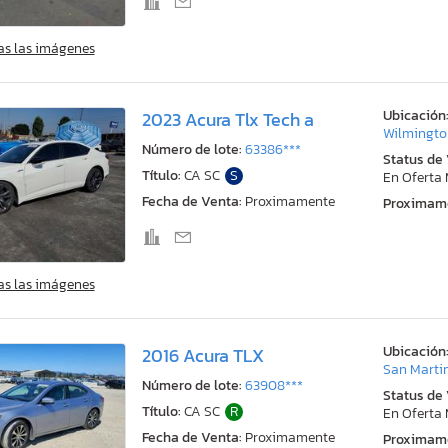
as las imágenes
Ubicación
2023 Acura Tlx Tech a
Wilmingto
Número de lote:
63386***
Status de
Título:
CA SC
S
En Oferta
Fecha de Venta:
Proximamente
Proximam
as las imágenes
Ubicación
2016 Acura TLX
San Marti
Número de lote:
63908***
Status de
Título:
CA SC
R
En Oferta
Fecha de Venta:
Proximamente
Proximam