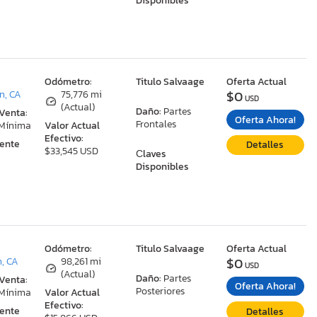
Disponibles
:
Odómetro:
Titulo Salvaage
Oferta Actual
$0
n, CA
75,776 mi
USD
(Actual)
Daño:
Partes
 Venta:
Oferta Ahora!
Frontales
 Mínima
Valor Actual
Efectivo:
ente
Detalles
$33,545 USD
Сlaves
Disponibles
:
Odómetro:
Titulo Salvaage
Oferta Actual
$0
n, CA
98,261 mi
USD
(Actual)
Daño:
Partes
 Venta:
Oferta Ahora!
Posteriores
 Mínima
Valor Actual
Efectivo:
ente
Detalles