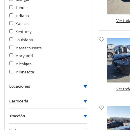
Illinois
Indiana
Ver tod
Kansas
Kentucky
Louisiana
Massachusetts
Maryland
Michigan
Minnesota
Missouri
Locaciones
Mississippi
Ver tod
North Carolina
Carroceria
Nebraska
New Hampshire
Tracción
New Jersey
Nevada