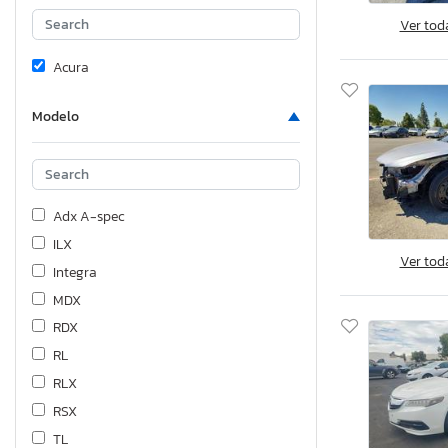
Ver tod
Acura
Modelo
Adx A-spec
ILX
Ver tod
Integra
MDX
RDX
RL
RLX
RSX
TL