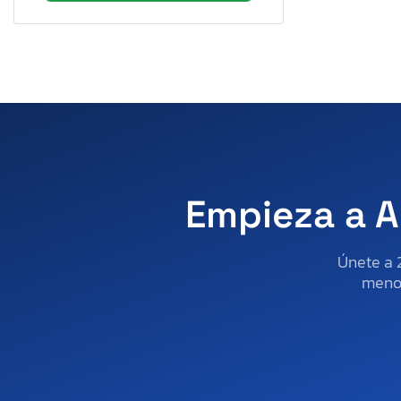
Empieza a A
Únete a 
menos