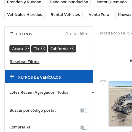
Prenden y Ruedan
Daño por Inundación
Motor Quemado
Vehículos Híbridos
Rental Vehicles
Venta Pura
Nuevas
Mostrando 1 a 75 
FILTROS
−
Ocultar filtro
Acura
Tlx
California
FILTROS DE VEHÍCULOS
Lotes Recién Agregados
Buscar por código postal
Comprar Ya