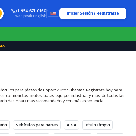
+1-954-671-0160
Iniciar Sesión / Registrarse
We Speak English
ora! →
vehículos para piezas de Copart Auto Subastas. Regístrate hoy para
es, camionetas, motos, botes, equipo industrial y más, de todas las
strado de Copart más recomendado y con más experiencia.
Daño
Vehículos para partes
4 X 4
Título Limpio