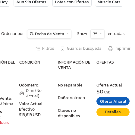
 Hoy
Aun Sin Ofertas
Lotes con Ofertas
Muscle Cars
Ordenar por
Show
entradas
Fecha de Venta
75
Filtros
Guardar busqueda
Imprimir
IÓN DEL
CONDICIÓN
INFORMACIÓN DE
OFERTAS
VENTA
:
Odómetro:
No reparable
Oferta Actual
$0
0 mi (No
USD
Actual)
Daño:
Volcado
 Venta:
Oferta Ahora!
 Mínima
Valor Actual
Efectivo:
Claves no
as
Detalles
$18,619 USD
disponibles
:
 Hours