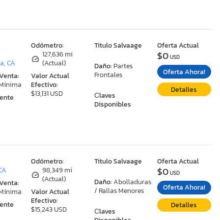
:
Odómetro:
Titulo Salvaage
Oferta Actual
$0
127,636 mi
USD
a, CA
(Actual)
Daño:
Partes
Oferta Ahora!
Frontales
 Venta:
Valor Actual
 Mínima
Efectivo:
Detalles
$13,131 USD
Сlaves
ente
Disponibles
:
Odómetro:
Titulo Salvaage
Oferta Actual
$0
 CA
98,349 mi
USD
(Actual)
Daño:
Abolladuras
 Venta:
Oferta Ahora!
/ Rallas Menores
 Mínima
Valor Actual
Efectivo:
ente
Detalles
$15,243 USD
Сlaves