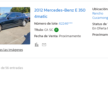
Ubicación
2012 Mercedes-Benz E 350
Rancho
4matic
Cucamong
Número de lote:
62246***
Status de
En Oferta
Título:
CA SC
R
Proximam
Fecha de Venta:
Proximamente
as las imágenes
 de 56 entradas