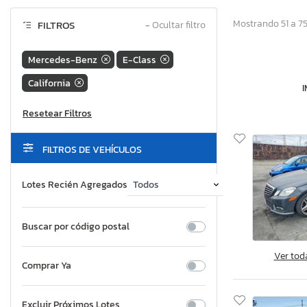
Mostrando 51 a 75
FILTROS
−
Ocultar filtro
Mercedes-Benz
E-Class
California
FILTROS DE VEHÍCULOS
Lotes Recién Agregados
Buscar por código postal
Ver tod
Comprar Ya
Excluir Próximos Lotes