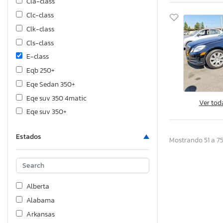
Cla-class
Clc-class
Clk-class
Cls-class
E-class
Eqb 250+
Eqe Sedan 350+
Eqe suv 350 4matic
Ver tod
Eqe suv 350+
Eqs Sedan 450+
Estados
Eqs Sedan 580 4matic
Mostrando 51 a 75
Eqs suv 580 4matic
G-class
Gl-class
Alberta
Gla-class
Alabama
Glb-class
Arkansas
Glc-class