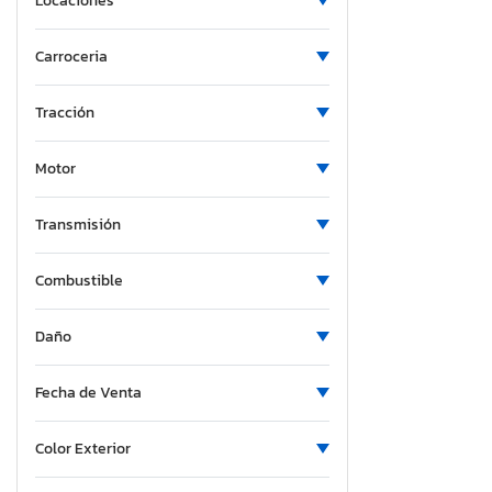
Locaciones
Maryland
Maine
Carroceria
Michigan
Minnesota
Tracción
Missouri
Mississippi
Motor
Montana
North Carolina
Transmisión
Nebraska
Combustible
New Hampshire
New Jersey
Daño
New Mexico
Nevada
Fecha de Venta
New York
Ohio
Color Exterior
Oklahoma