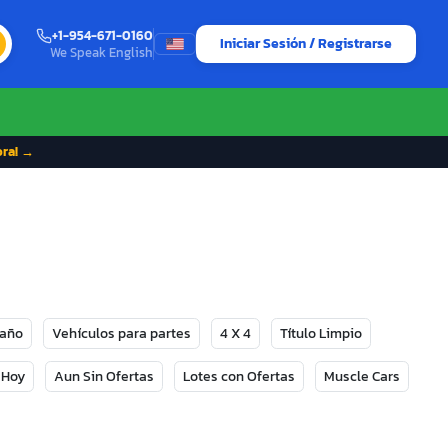
+1-954-671-0160
Iniciar Sesión / Registrarse
We Speak English
ora! →
Daño
Vehículos para partes
4 X 4
Título Limpio
 Hoy
Aun Sin Ofertas
Lotes con Ofertas
Muscle Cars