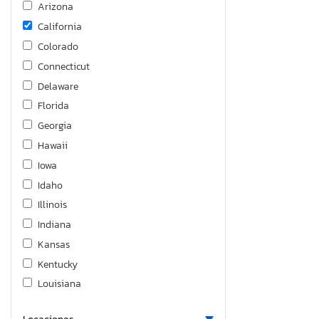
Arizona
Gle-class
California
Glk-class
Colorado
Gls-class
Connecticut
M-class
Delaware
Metris
Florida
S-class
Georgia
Sl-class
Hawaii
Slc-class
Iowa
Slk-class
Idaho
Sprinter
Illinois
Sprinter 2
Indiana
Kansas
Kentucky
Louisiana
Massachusetts