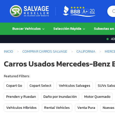
Buscar Vehículos
Selección Rápida
Subastas en
400
INICIO
COMPRAR CARROS SALVAGE
CALIFORNIA
MERC
Carros Usados Mercedes-Benz E-
Featured Filters:
Copart Go
Copart Select
Vehículos Salvages
SUVs Salv
Prenden y Ruedan
Daño por Inundación
Motor Quemado
Vehículos Híbridos
Rental Vehicles
Venta Pura
Nuevas