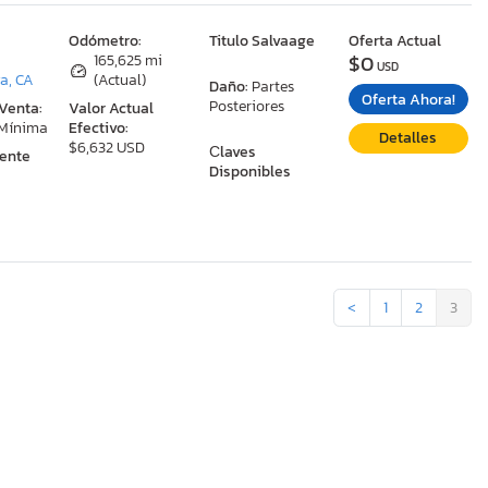
:
Odómetro:
Titulo Salvaage
Oferta Actual
$0
165,625 mi
USD
a, CA
(Actual)
Daño:
Partes
Oferta Ahora!
Posteriores
 Venta:
Valor Actual
 Mínima
Efectivo:
Detalles
$6,632 USD
Сlaves
ente
Disponibles
<
1
2
3