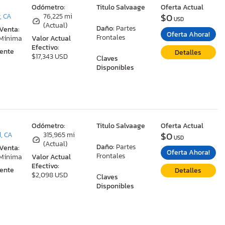
:
Odómetro:
Titulo Salvaage
Oferta Actual
$0
, CA
76,225 mi
USD
(Actual)
Daño:
Partes
 Venta:
Oferta Ahora!
Frontales
 Mínima
Valor Actual
Efectivo:
ente
Detalles
$17,343 USD
Сlaves
Disponibles
:
Odómetro:
Titulo Salvaage
Oferta Actual
$0
d, CA
315,965 mi
USD
(Actual)
Daño:
Partes
 Venta:
Oferta Ahora!
Frontales
 Mínima
Valor Actual
Efectivo:
ente
Detalles
$2,098 USD
Сlaves
Disponibles