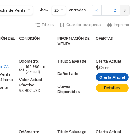
Show
entradas
echa de Venta
25
<
1
2
3
Filtros
Guardar busqueda
Imprimir
IÓN DEL
CONDICIÓN
INFORMACIÓN DE
OFERTAS
VENTA
:
Odómetro:
Titulo Salvaage
Oferta Actual
$0
n, CA
162,986 mi
USD
(Actual)
Daño:
Lado
 Venta:
Oferta Ahora!
 Mínima
Valor Actual
Efectivo:
Сlaves
ente
Detalles
$8,902 USD
Disponibles
:
Odómetro:
Titulo Salvaage
Oferta Actual