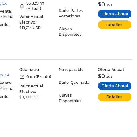
$0
, CA
95,329 mi
USD
(Actual)
Daño:
Partes
 Venta:
Oferta Ahora!
Posteriores
 Mínima
Valor Actual
Efectivo:
ente
Detalles
$13,214 USD
Сlaves
Disponibles
:
Odómetro:
No reparable
Oferta Actual
$0
o, CA
0 mi (Exento)
USD
Daño:
Quemado
 Venta:
Oferta Ahora!
Valor Actual
 Mínima
Efectivo:
Сlaves
ente
Detalles
$4,771 USD
Disponibles