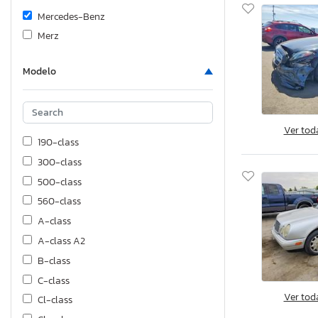
Mercedes-Benz
Merz
Modelo
Ver tod
190-class
300-class
500-class
560-class
A-class
A-class A2
B-class
C-class
Ver tod
Cl-class