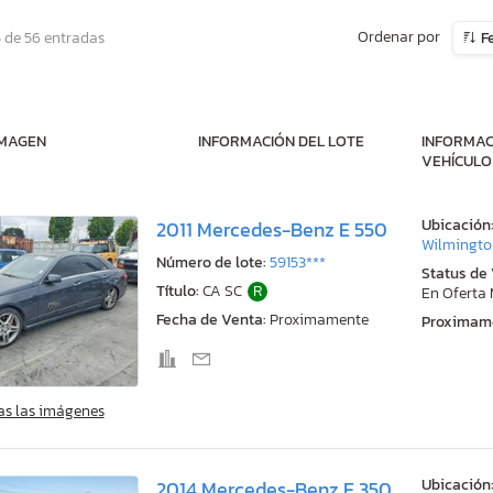
Ordenar por
 de 56 entradas
F
IMAGEN
INFORMACIÓN DEL LOTE
INFORMAC
VEHÍCULO
Ubicación
2011 Mercedes-Benz E 550
Wilmingto
Número de lote:
59153***
Status de
Título:
CA SC
R
En Oferta
Fecha de Venta:
Proximamente
Proximam
as las imágenes
Ubicación
2014 Mercedes-Benz E 350