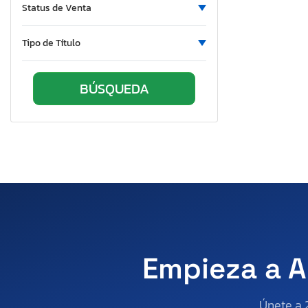
Ontario
Status de Venta
Oregon
Pennsylvania
Tipo de Título
Quebec
Rhode Island
South Carolina
Tennessee
Texas
Utah
Virginia
Vermont
Washington
Wisconsin
Empieza a A
Únete a 