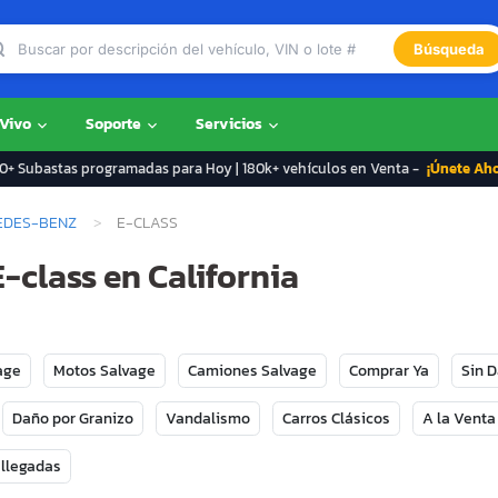
Búsqueda
 Vivo
Soporte
Servicios
+ Subastas programadas para Hoy | 180k+ vehículos en Venta -
¡Únete Ah
EDES-BENZ
E-CLASS
class en California
age
Motos Salvage
Camiones Salvage
Comprar Ya
Sin 
Daño por Granizo
Vandalismo
Carros Clásicos
A la Venta
 llegadas