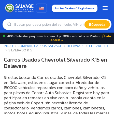
Iniciar Sesión / Registrarse
Búsqueda
400+ Subastas programadas para Hoy | 180k+ vehículos en Venta -
¡Únete
Ahora! →
INICIO
COMPRAR CARROS SALVAGE
DELAWARE
CHEVROLET
SILVERADO K15
Carros Usados Chevrolet Silverado K15 en
Delaware
Si estás buscando Carros usados Chevrolet Silverado K15
en Delaware, estás en el lugar correcto. Alrededor de
150000 vehículos reparables con poco daño y vehículos
para piezas de Copart Auto Subastas. Regístrate hoy para
participar en remates en vivo con tu propia cuenta en la
página web de Copart, sin necesitar licencia de
consecionario. Vendemos carros, camiones, camionetas,
motos, botes, equipo industrial y más, de todas las marcas