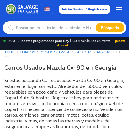
Iniciar Sesión / Registrarse
Búsqueda
400+ Subastas programadas para Hoy | 180k+ vehículos en Venta -
¡Únete
Ahora! →
INICIO
COMPRAR CARROS SALVAGE
GEORGIA
MAZDA
CX-
90
Carros Usados Mazda Cx-90 en Georgia
Si estás buscando Carros usados Mazda Cx-90 en Georgia,
estás en el lugar correcto. Alrededor de 150000 vehículos
reparables con poco daño y vehículos para piezas de
Copart Auto Subastas. Regístrate hoy para participar en
remates en vivo con tu propia cuenta en la página web de
Copart, sin necesitar licencia de consecionario. Vendemos
carros, camiones, camionetas, motos, botes, equipo
industrial y más, de todas las marcas y modelos, de
aseguradoras, empresas financieras, de inundación,