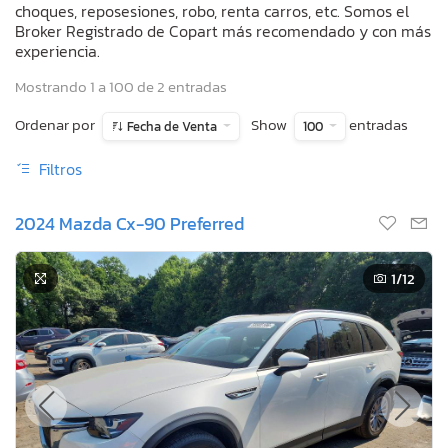
choques, reposesiones, robo, renta carros, etc. Somos el
Broker Registrado de Copart más recomendado y con más
experiencia.
Mostrando 1 a 100 de 2 entradas
Ordenar por
Show
entradas
Fecha de Venta
100
Filtros
2024 Mazda Cx-90 Preferred
1
/12