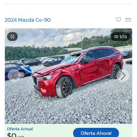
2024 Mazda Cx-90
1
/13
Oferta Actual
Oferta Ahora!
$0