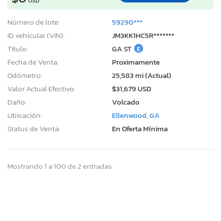
USD
Número de lote:
59290***
ID vehicular (VIN):
JM3KK1HC5R*******
Título:
GA ST
E
Fecha de Venta:
Proximamente
Odómetro:
25,583 mi (Actual)
Valor Actual Efectivo:
$31,679 USD
Daño:
Volcado
Ubicación:
Ellenwood, GA
Status de Venta:
En Oferta Mínima
Mostrando 1 a 100 de 2 entradas