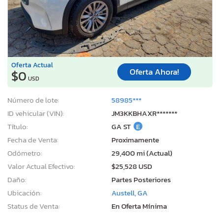
Oferta Actual
Oferta Ahora!
$0
USD
Número de lote:
58985***
ID vehicular (VIN):
JM3KKBHAXR*******
Título:
GA ST
E
Fecha de Venta:
Proximamente
Odómetro:
29,400 mi (Actual)
Valor Actual Efectivo:
$25,528 USD
Daño:
Partes Posteriores
Ubicación:
Austell, GA
Status de Venta:
En Oferta Mínima