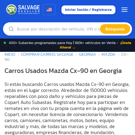
Iniciar Sesión / Registrarse
Búsqueda
400+ Subastas programadas para Hoy | 180k+ vehículos en Venta -
¡Únete
Ahora! →
INICIO
COMPRAR CARROS SALVAGE
GEORGIA
MAZDA
CX-
90
Carros Usados Mazda Cx-90 en Georgia
Si estás buscando Carros usados Mazda Cx-90 en Georgia,
estás en el lugar correcto. Alrededor de 150000 vehículos
reparables con poco daño y vehículos para piezas de
Copart Auto Subastas. Regístrate hoy para participar en
remates en vivo con tu propia cuenta en la página web de
Copart, sin necesitar licencia de consecionario. Vendemos
carros, camiones, camionetas, motos, botes, equipo
industrial y más, de todas las marcas y modelos, de
aseguradoras, empresas financieras, de inundación,