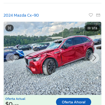
2024 Mazda Cx-90
1
/13
Oferta Actual
Oferta Ahora!
$0