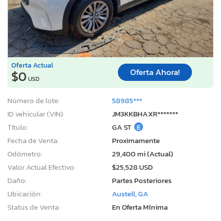
Oferta Actual
Oferta Ahora!
$0
USD
Número de lote:
58985***
ID vehicular (VIN):
JM3KKBHAXR*******
Título:
GA ST
E
Fecha de Venta:
Proximamente
Odómetro:
29,400 mi (Actual)
Valor Actual Efectivo:
$25,528 USD
Daño:
Partes Posteriores
Ubicación:
Austell, GA
Status de Venta:
En Oferta Mínima