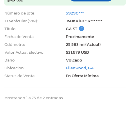
USD
Número de lote:
59290***
ID vehicular (VIN):
JM3KK1HC5R*******
Título:
GA ST
E
Fecha de Venta:
Proximamente
Odómetro:
25,583 mi (Actual)
Valor Actual Efectivo:
$31,679 USD
Daño:
Volcado
Ubicación:
Ellenwood, GA
Status de Venta:
En Oferta Mínima
Mostrando 1 a 75 de 2 entradas