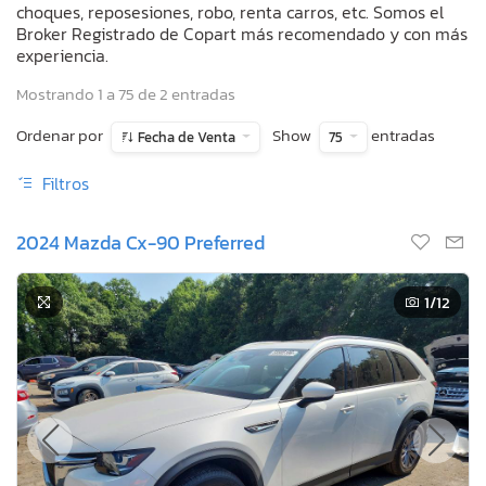
choques, reposesiones, robo, renta carros, etc. Somos el
Broker Registrado de Copart más recomendado y con más
experiencia.
Mostrando 1 a 75 de 2 entradas
Ordenar por
Show
entradas
Fecha de Venta
75
Filtros
2024 Mazda Cx-90 Preferred
1
/12