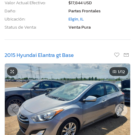
Valor Actual Efectivo:
$17,844 USD
Daño:
Partes Frontales
Ubicación:
Elgin, IL
Status de Venta:
Venta Pura
2015 Hyundai Elantra gt Base
1
/12