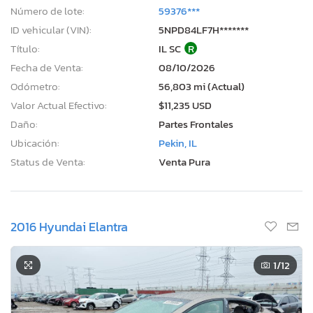
Número de lote:
59376***
ID vehicular (VIN):
5NPD84LF7H*******
Título:
IL SC
R
Fecha de Venta:
08/10/2026
Odómetro:
56,803 mi (Actual)
Valor Actual Efectivo:
$11,235 USD
Daño:
Partes Frontales
Ubicación:
Pekin, IL
Status de Venta:
Venta Pura
2016 Hyundai Elantra
1
/12