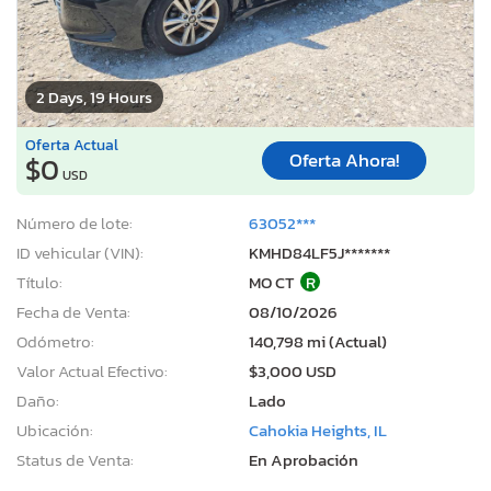
2 Days, 19 Hours
Oferta Actual
Oferta Ahora!
$0
USD
Número de lote:
63052***
ID vehicular (VIN):
KMHD84LF5J*******
Título:
MO CT
R
Fecha de Venta:
08/10/2026
Odómetro:
140,798 mi (Actual)
Valor Actual Efectivo:
$3,000 USD
Daño:
Lado
Ubicación:
Cahokia Heights, IL
Status de Venta:
En Aprobación