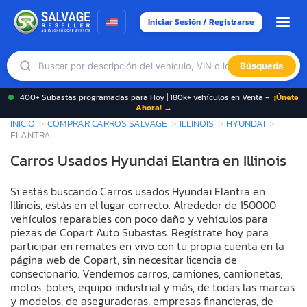
Iniciar Sesión / Registrarse
Búsqueda
400+ Subastas programadas para Hoy | 180k+ vehículos en Venta -
¡Únete
Ahora! →
INICIO
COMPRAR CARROS SALVAGE
ILLINOIS
HYUNDAI
ELANTRA
Carros Usados Hyundai Elantra en Illinois
Si estás buscando Carros usados Hyundai Elantra en
Illinois, estás en el lugar correcto. Alrededor de 150000
vehículos reparables con poco daño y vehículos para
piezas de Copart Auto Subastas. Regístrate hoy para
participar en remates en vivo con tu propia cuenta en la
página web de Copart, sin necesitar licencia de
consecionario. Vendemos carros, camiones, camionetas,
motos, botes, equipo industrial y más, de todas las marcas
y modelos, de aseguradoras, empresas financieras, de