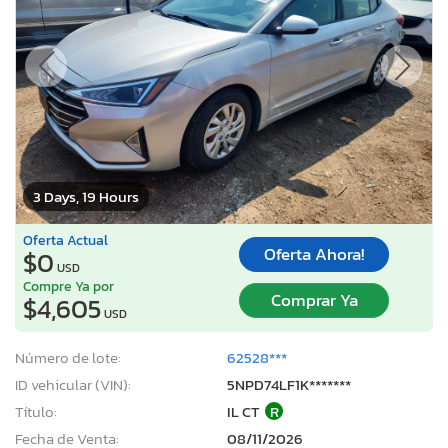
3 Days, 19 Hours
Oferta Actual
Oferta Ahora!
$0
USD
Compre Ya por
Comprar Ya
$4,605
USD
Número de lote:
62528***
ID vehicular (VIN):
5NPD74LF1K*******
Título:
IL CT
R
Fecha de Venta:
08/11/2026