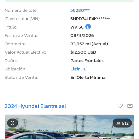
Número de lote:
56280***
ID vehicular (VIN):
5NPD74LF4K*******
Título:
WV SC
E
Fecha de Venta:
08/11/2026
Odómetro:
83,952 mi (Actual)
Valor Actual Efectivo:
$12,500 USD
Daño:
Partes Frontales
Ubicación:
Elgin, IL
Status de Venta:
En Oferta Mínima
2024 Hyundai Elantra sel
1
/12