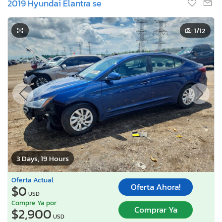
2019 Hyundai Elantra se
1
/12
3 Days, 19 Hours
Oferta Actual
Oferta Ahora!
$0
USD
Compre Ya por
Comprar Ya
$2,900
USD