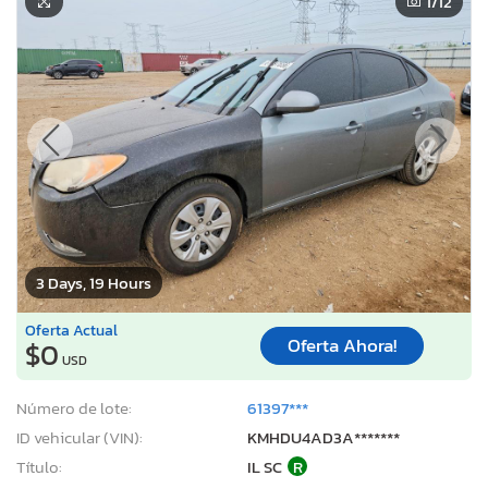
1
/12
3 Days, 19 Hours
Oferta Actual
Oferta Ahora!
$0
USD
Número de lote:
61397***
ID vehicular (VIN):
KMHDU4AD3A*******
Título:
IL SC
R