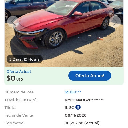
3 Days, 19 Hours
Oferta Actual
Oferta Ahora!
$0
USD
Número de lote:
55198***
ID vehicular (VIN):
KMHLM4DG2R*******
Título:
IL SC
S
Fecha de Venta:
08/11/2026
Odómetro:
36,282 mi (Actual)