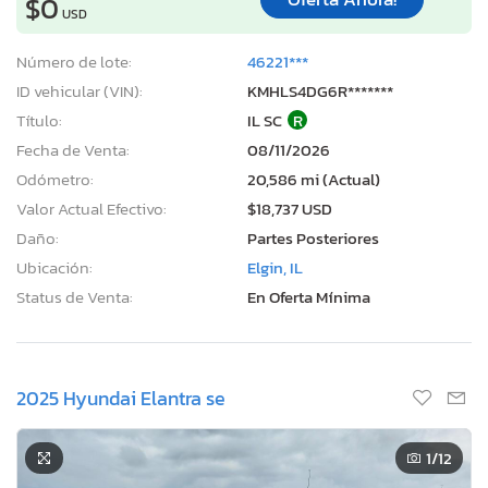
$0
USD
Número de lote:
46221***
ID vehicular (VIN):
KMHLS4DG6R*******
Título:
IL SC
R
Fecha de Venta:
08/11/2026
Odómetro:
20,586 mi (Actual)
Valor Actual Efectivo:
$18,737 USD
Daño:
Partes Posteriores
Ubicación:
Elgin, IL
Status de Venta:
En Oferta Mínima
2025 Hyundai Elantra se
1
/12