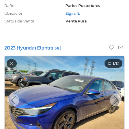
Daño:
Partes Posteriores
Ubicación:
Elgin, IL
Status de Venta:
Venta Pura
2023 Hyundai Elantra sel
1
/12