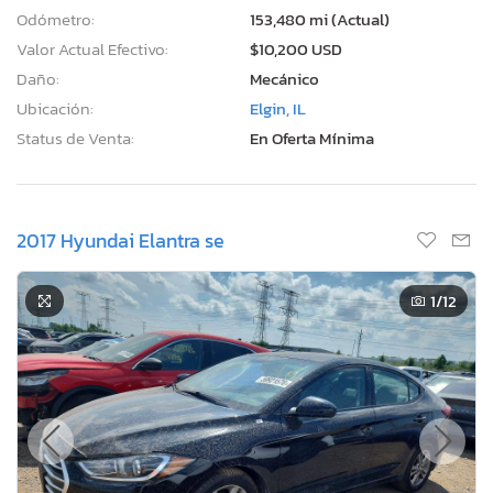
Odómetro:
153,480 mi (Actual)
Valor Actual Efectivo:
$10,200 USD
Daño:
Mecánico
Ubicación:
Elgin, IL
Status de Venta:
En Oferta Mínima
2017 Hyundai Elantra se
1
/12