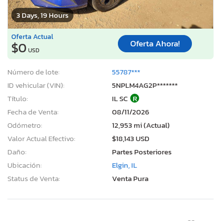
3 Days, 19 Hours
Oferta Actual
Oferta Ahora!
$0
USD
Número de lote:
55787***
ID vehicular (VIN):
5NPLM4AG2P*******
Título:
IL SC
R
Fecha de Venta:
08/11/2026
Odómetro:
12,953 mi (Actual)
Valor Actual Efectivo:
$18,143 USD
Daño:
Partes Posteriores
Ubicación:
Elgin, IL
Status de Venta:
Venta Pura