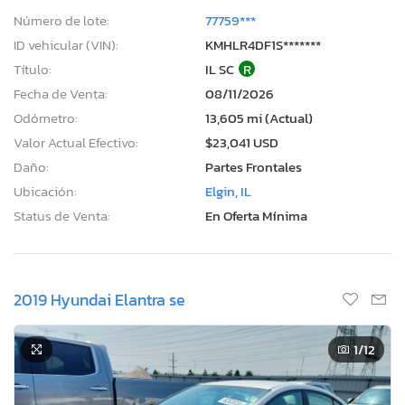
Número de lote:
77759***
ID vehicular (VIN):
KMHLR4DF1S*******
Título:
IL SC
R
Fecha de Venta:
08/11/2026
Odómetro:
13,605 mi (Actual)
Valor Actual Efectivo:
$23,041 USD
Daño:
Partes Frontales
Ubicación:
Elgin, IL
Status de Venta:
En Oferta Mínima
2019 Hyundai Elantra se
1
/12