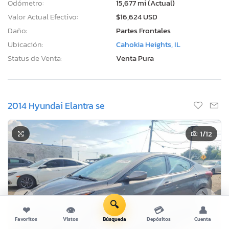
Odómetro:
15,677 mi (Actual)
Valor Actual Efectivo:
$16,624 USD
Daño:
Partes Frontales
Ubicación:
Cahokia Heights, IL
Status de Venta:
Venta Pura
2014 Hyundai Elantra se
1
/12
🔍
❤
👁
💳
👤
Favoritos
Vistos
Búsqueda
Depósitos
Cuenta