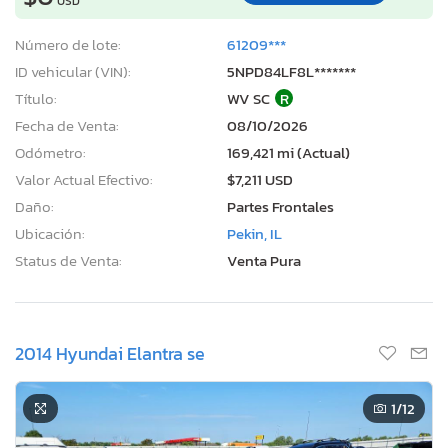
USD
Número de lote:
61209***
ID vehicular (VIN):
5NPD84LF8L*******
Título:
WV SC
R
Fecha de Venta:
08/10/2026
Odómetro:
169,421 mi (Actual)
Valor Actual Efectivo:
$7,211 USD
Daño:
Partes Frontales
Ubicación:
Pekin, IL
Status de Venta:
Venta Pura
2014 Hyundai Elantra se
1
/12