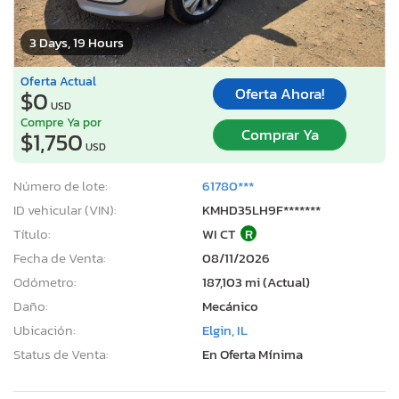
3 Days, 19 Hours
Oferta Actual
Oferta Ahora!
$0
USD
Compre Ya por
Comprar Ya
$1,750
USD
Número de lote:
61780***
ID vehicular (VIN):
KMHD35LH9F*******
Título:
WI CT
R
Fecha de Venta:
08/11/2026
Odómetro:
187,103 mi (Actual)
Daño:
Mecánico
Ubicación:
Elgin, IL
Status de Venta:
En Oferta Mínima