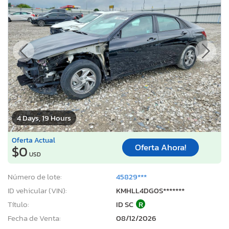
4 Days, 19 Hours
Oferta Actual
Oferta Ahora!
$0
USD
Número de lote:
45829***
ID vehicular (VIN):
KMHLL4DG0S*******
Título:
ID SC
R
Fecha de Venta:
08/12/2026