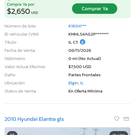
Compre Ya por
Comprar Ya
$2,650
USD
Número de lote:
61604***
ID vehicular (VIN):
KMHLS4AG2P*******
Título:
IL CT
E
Fecha de Venta:
08/11/2026
Odómetro:
0 mi (No Actual)
Valor Actual Efectivo:
$7,500 USD
Daño:
Partes Frontales
Ubicación:
Elgin, IL
Status de Venta:
En Oferta Mínima
2010 Hyundai Elantra gls