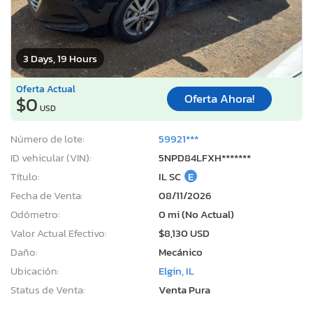
3 Days, 19 Hours
Oferta Actual
Oferta Ahora!
$0
USD
Número de lote:
59921***
ID vehicular (VIN):
5NPD84LFXH*******
Título:
IL SC
E
Fecha de Venta:
08/11/2026
Odómetro:
0 mi (No Actual)
Valor Actual Efectivo:
$8,130 USD
Daño:
Mecánico
Ubicación:
Elgin, IL
Status de Venta:
Venta Pura