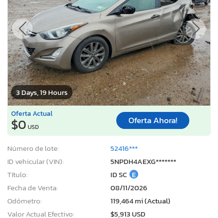
3 Days, 19 Hours
Oferta Actual
Oferta Ahora!
$0
USD
Número de lote:
52416***
ID vehicular (VIN):
5NPDH4AEXG*******
Título:
ID SC
E
Fecha de Venta:
08/11/2026
Odómetro:
119,464 mi (Actual)
Valor Actual Efectivo:
$5,913 USD