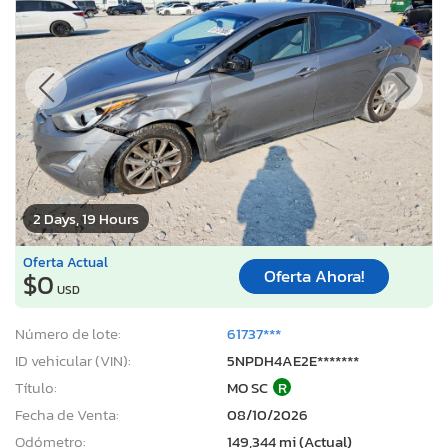
2 Days, 19 Hours
Oferta Actual
Oferta Ahora!
$0
USD
Número de lote:
61737***
ID vehicular (VIN):
5NPDH4AE2E*******
Título:
MO SC
R
Fecha de Venta:
08/10/2026
Odómetro:
149,344 mi (Actual)