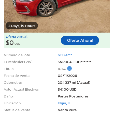
3 Days, 19 Hours
Oferta Actual
Oferta Ahora!
$0
USD
Número de lote:
61324***
ID vehicular (VIN):
5NPD84LF0H*******
Título:
IL SC
E
Fecha de Venta:
08/11/2026
Odómetro:
204,337 mi (Actual)
Valor Actual Efectivo:
$4,100 USD
Daño:
Partes Posteriores
Ubicación:
Elgin, IL
Status de Venta:
Venta Pura