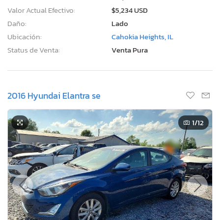
Valor Actual Efectivo:
$5,234 USD
Daño:
Lado
Ubicación:
Cahokia Heights, IL
Status de Venta:
Venta Pura
2016 Hyundai Elantra se
1
/12