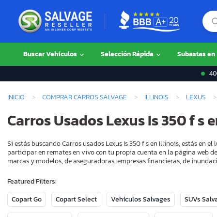
Buscar Vehículos
Selección Rápida
Subastas en
400
INICIO
COMPRAR CARROS SALVAGE
ILLINOIS
LEXUS
Carros Usados Lexus Is 350 f s en
Si estás buscando Carros usados Lexus Is 350 f s en Illinois, estás en 
participar en remates en vivo con tu propia cuenta en la página web de
marcas y modelos, de aseguradoras, empresas financieras, de inundaci
Featured Filters:
Copart Go
Copart Select
Vehículos Salvages
SUVs Salv