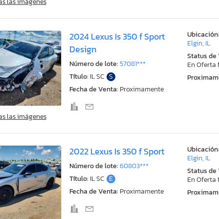
as las imágenes
Ubicación
2024 Lexus Is 350 f Sport
Elgin, IL
Design
Status de
Número de lote:
57081***
En Oferta
Título:
IL SC
S
Proximam
Fecha de Venta:
Proximamente
as las imágenes
Ubicación
2022 Lexus Is 350 f Sport
Elgin, IL
Número de lote:
60803***
Status de
Título:
IL SC
E
En Oferta
Fecha de Venta:
Proximamente
Proximam