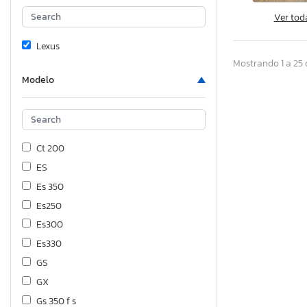
Ver tod
Lexus
Mostrando 1 a 25 
Modelo
Ct 200
ES
Es 350
Es250
Es300
Es330
GS
GX
Gs 350 f s