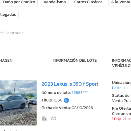
Daño por Granizo
Vandalismo
Carros Clásicos
A la Venta
 llegadas
de 3 entradas
IMAGEN
INFORMACIÓN DEL LOTE
INFORMAC
VEHÍCULO
Ubicación
2023 Lexus Is 350 f Sport
Pekin, IL
Número de lote:
55883***
Status de
Título:
IL SC
E
Venta Pur
Fecha de Venta:
08/10/2026
Pre Ofert
Cierran en
1 Day, 21 H