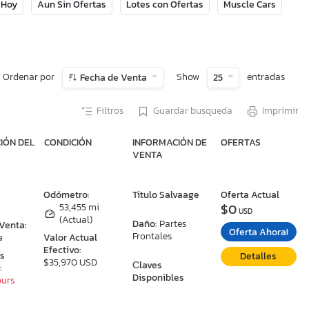
 Hoy
Aun Sin Ofertas
Lotes con Ofertas
Muscle Cars
Ordenar por
Show
entradas
Fecha de Venta
25
Filtros
Guardar busqueda
Imprimir
IÓN DEL
CONDICIÓN
INFORMACIÓN DE
OFERTAS
VENTA
:
Odómetro:
Titulo Salvaage
Oferta Actual
$0
53,455 mi
USD
(Actual)
Daño:
Partes
 Venta:
Oferta Ahora!
Frontales
a
Valor Actual
Efectivo:
as
Detalles
$35,970 USD
Сlaves
:
Disponibles
ours