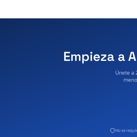
Empieza a A
Únete a 
menos
No se requie