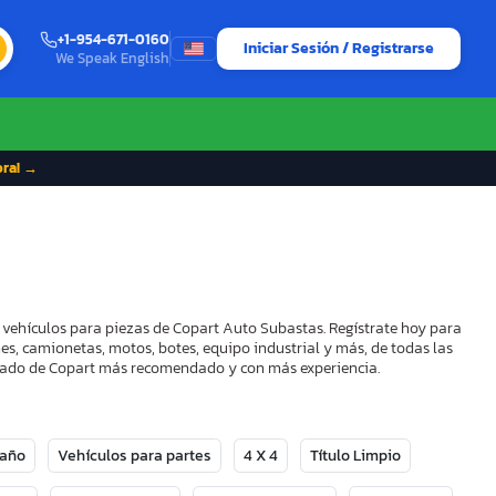
+1-954-671-0160
Iniciar Sesión / Registrarse
We Speak English
ora! →
 y vehículos para piezas de Copart Auto Subastas. Regístrate hoy para
es, camionetas, motos, botes, equipo industrial y más, de todas las
strado de Copart más recomendado y con más experiencia.
Daño
Vehículos para partes
4 X 4
Título Limpio