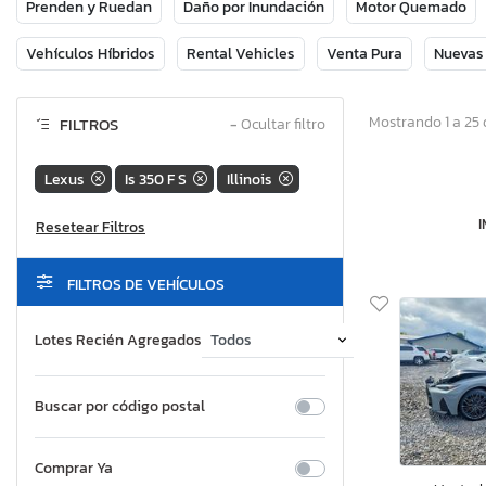
Prenden y Ruedan
Daño por Inundación
Motor Quemado
Vehículos Híbridos
Rental Vehicles
Venta Pura
Nuevas
Mostrando 1 a 25 
FILTROS
−
Ocultar filtro
Lexus
Is 350 F S
Illinois
FILTROS DE VEHÍCULOS
Lotes Recién Agregados
Buscar por código postal
Comprar Ya