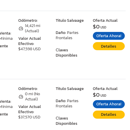
:
Odómetro:
Titulo Salvaage
Oferta Actual
$0
14,421 mi
USD
(Actual)
Daño:
Partes
 Venta:
Oferta Ahora!
Frontales
 Mínima
Valor Actual
Efectivo:
ente
Detalles
$47,598 USD
Сlaves
Disponibles
:
Odómetro:
Titulo Salvaage
Oferta Actual
$0
0 mi (No
USD
Actual)
Daño:
Partes
 Venta:
Oferta Ahora!
Frontales
 Mínima
Valor Actual
Efectivo:
ente
Detalles
$37,570 USD
Сlaves
Disponibles