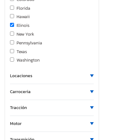
RZ
Florida
Rc300
Hawaii
Rx330
Illinois
Rx350
New York
Rx400
Pennsylvania
Rx450
Texas
Sc430
Washington
Ux 250h
Locaciones
Carroceria
Tracción
Motor
Transmisión