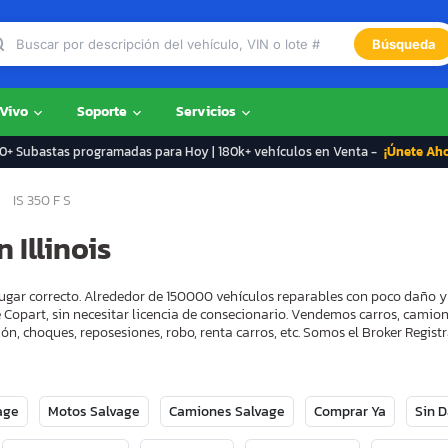
Búsqueda
 Vivo
Soporte
Servicios
+ Subastas programadas para Hoy | 180k+ vehículos en Venta -
¡Únete Ah
IS 350 F S
 Illinois
el lugar correcto. Alrededor de 150000 vehículos reparables con poco daño
 Copart, sin necesitar licencia de consecionario. Vendemos carros, camion
ón, choques, reposesiones, robo, renta carros, etc. Somos el Broker Regi
age
Motos Salvage
Camiones Salvage
Comprar Ya
Sin 