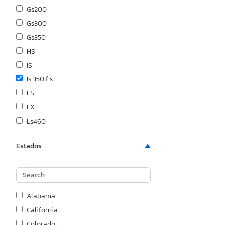
Gs200
Gs300
Gs350
HS
IS
Is 350 f s
LS
LX
Ls460
Ls500
Estados
Lx470
NX
Nx 350 Base
Nx 350h
Alabama
Nx 350h lu
California
RX
Colorado