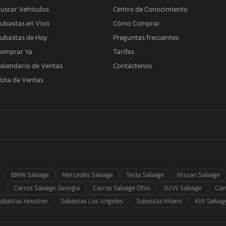
uscar Vehículos
Centro de Conocimiento
ubastas en Vivo
Cómo Comprar
ubastas de Hoy
Preguntas frecuentes
omprar Ya
Tarifas
alendario de Ventas
Contáctenos
ista de Ventas
BMW Salvage
Mercedes Salvage
Tesla Salvage
Nissan Salvage
s
Carros Salvage Georgia
Carros Salvage Ohio
SUVs Salvage
Cam
ubastas Houston
Subastas Los Angeles
Subastas Miami
KIA Salvag