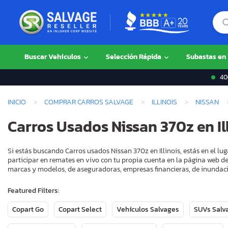
Buscar Vehículos
Selección Rápida
Subastas en
400
INICIO
COMPRAR CARROS SALVAGE
ILLINOIS
NISSAN
Carros Usados Nissan 370z en Il
Si estás buscando Carros usados Nissan 370z en Illinois, estás en el l
participar en remates en vivo con tu propia cuenta en la página web de
marcas y modelos, de aseguradoras, empresas financieras, de inundaci
Featured Filters:
Copart Go
Copart Select
Vehículos Salvages
SUVs Salv