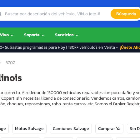
Búsqueda
 Vivo
Soporte
Servicios
+ Subastas programadas para Hoy | 180k+ vehículos en Venta -
¡Únete Ah
370Z
linois
ugar correcto. Alrededor de 150000 vehículos reparables con poco daño y 
 Copart, sin necesitar licencia de consecionario. Vendemos carros, camion
ón, choques, reposesiones, robo, renta carros, etc. Somos el Broker Regi
age
Motos Salvage
Camiones Salvage
Comprar Ya
Sin 