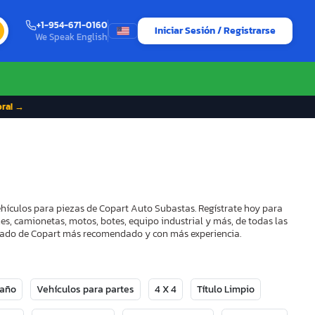
+1-954-671-0160
Iniciar Sesión / Registrarse
We Speak English
ora! →
vehículos para piezas de Copart Auto Subastas. Regístrate hoy para
es, camionetas, motos, botes, equipo industrial y más, de todas las
strado de Copart más recomendado y con más experiencia.
Daño
Vehículos para partes
4 X 4
Título Limpio