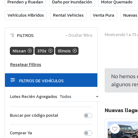
Prenden y Ruedan
Daño por Inundación
Motor Quemado
Vehículos Híbridos
Rental Vehicles
Venta Pura
Nuevas
Mostrando 1 a 75 
FILTROS
−
Ocultar filtro
Nissan
370z
Illinois
No hemos e
FILTROS DE VEHÍCULOS
algunos res
Lotes Recién Agregados
Nuevas lleg
Buscar por código postal
Comprar Ya