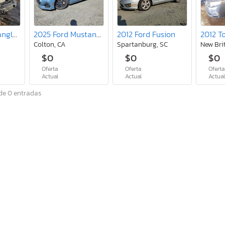
2018 Jeep Wrangler Unlimited Sport
2025 Ford Mustang gt
2012 Ford Fusion
Colton, CA
Spartanburg, SC
New Bri
$0
$0
$0
Oferta
Oferta
Oferta
Actual
Actual
Actua
de 0 entradas