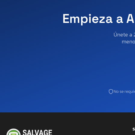
Empieza a A
Únete a 
menos
No se requie
S