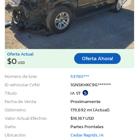
Oferta Actual
Oferta Ahora!
$0
USD
Número de lote:
53780***
ID vehicular (VIN):
1GNSKHKC9G*******
Título:
IA ST
S
Fecha de Venta:
Proximamente
Odómetro:
179,692 mi (Actual)
Valor Actual Efectivo:
$16,167 USD
Daño:
Partes Frontales
Ubicación:
Cedar Rapids, IA