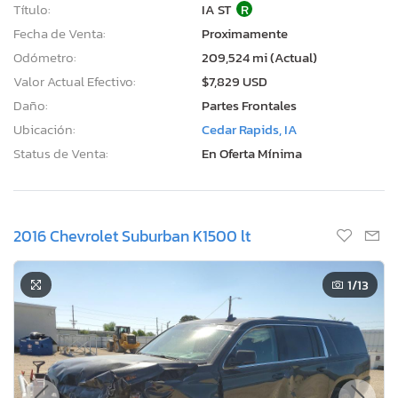
Título:
IA ST
R
Fecha de Venta:
Proximamente
Odómetro:
209,524 mi (Actual)
Valor Actual Efectivo:
$7,829 USD
Daño:
Partes Frontales
Ubicación:
Cedar Rapids, IA
Status de Venta:
En Oferta Mínima
2016 Chevrolet Suburban K1500 lt
1
/13