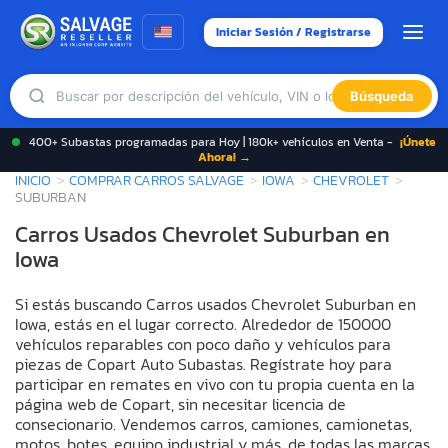
Iniciar Sesión / Registrarse
Búsqueda
400+ Subastas programadas para Hoy | 180k+ vehículos en Venta -
¡Únete
Ahora! →
INICIO
COMPRAR CARROS SALVAGE
IOWA
CHEVROLET
SUBURBAN
Carros Usados Chevrolet Suburban en
Iowa
Si estás buscando Carros usados Chevrolet Suburban en
Iowa, estás en el lugar correcto. Alrededor de 150000
vehículos reparables con poco daño y vehículos para
piezas de Copart Auto Subastas. Regístrate hoy para
participar en remates en vivo con tu propia cuenta en la
página web de Copart, sin necesitar licencia de
consecionario. Vendemos carros, camiones, camionetas,
motos, botes, equipo industrial y más, de todas las marcas