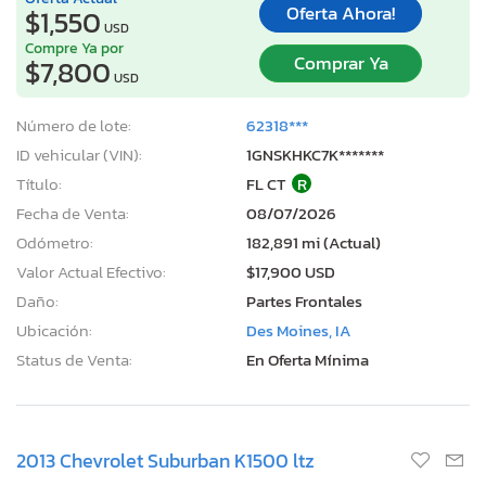
Oferta Ahora!
$1,550
USD
Compre Ya por
Comprar Ya
$7,800
USD
Número de lote:
62318***
ID vehicular (VIN):
1GNSKHKC7K*******
Título:
FL CT
R
Fecha de Venta:
08/07/2026
Odómetro:
182,891 mi (Actual)
Valor Actual Efectivo:
$17,900 USD
Daño:
Partes Frontales
Ubicación:
Des Moines, IA
Status de Venta:
En Oferta Mínima
2013 Chevrolet Suburban K1500 ltz