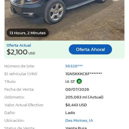
13 Hours, 2 Minutes
Oferta Actual
Oferta Ahora!
$2,100
USD
Número de lote:
56328***
ID vehicular (VIN):
1GNSKKKC6F*******
Título:
IA ST
R
Fecha de Venta:
08/07/2026
Odómetro:
205,083 mi (Actual)
Valor Actual Efectivo:
$8,443 USD
Daño:
Lado
Ubicación:
Des Moines, IA
Status de Venta:
Venta Pura