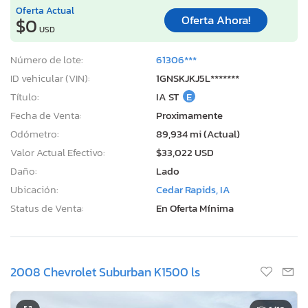
Oferta Actual
Oferta Ahora!
$0
USD
Número de lote:
61306***
ID vehicular (VIN):
1GNSKJKJ5L*******
Título:
IA ST
E
Fecha de Venta:
Proximamente
Odómetro:
89,934 mi (Actual)
Valor Actual Efectivo:
$33,022 USD
Daño:
Lado
Ubicación:
Cedar Rapids, IA
Status de Venta:
En Oferta Mínima
2008 Chevrolet Suburban K1500 ls