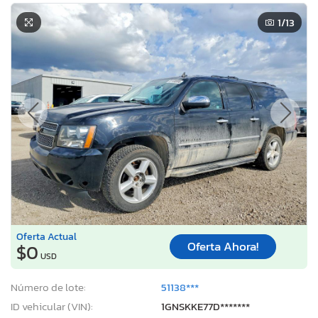
1
/13
Oferta Actual
Oferta Ahora!
$0
USD
Número de lote:
51138***
ID vehicular (VIN):
1GNSKKE77D*******