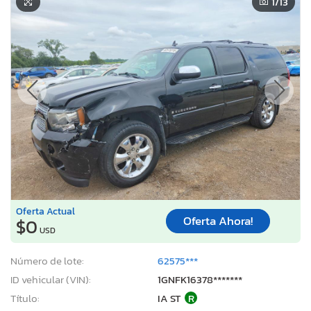
1
/13
Oferta Actual
Oferta Ahora!
$0
USD
Número de lote:
62575***
ID vehicular (VIN):
1GNFK16378*******
Título:
IA ST
R