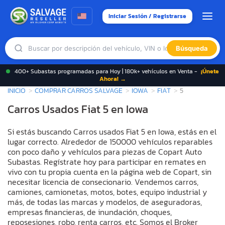
Iniciar Sesión / Registrarse
Búsqueda
400+ Subastas programadas para Hoy | 180k+ vehículos en Venta -
¡Únete
Ahora! →
INICIO
COMPRAR CARROS SALVAGE
IOWA
FIAT
5
Carros Usados Fiat 5 en Iowa
Si estás buscando Carros usados Fiat 5 en Iowa, estás en el
lugar correcto. Alrededor de 150000 vehículos reparables
con poco daño y vehículos para piezas de Copart Auto
Subastas. Regístrate hoy para participar en remates en
vivo con tu propia cuenta en la página web de Copart, sin
necesitar licencia de consecionario. Vendemos carros,
camiones, camionetas, motos, botes, equipo industrial y
más, de todas las marcas y modelos, de aseguradoras,
empresas financieras, de inundación, choques,
reposesiones, robo, renta carros, etc. Somos el Broker