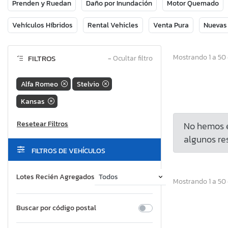
Prenden y Ruedan
Daño por Inundación
Motor Quemado
Vehículos Híbridos
Rental Vehicles
Venta Pura
Nuevas
Mostrando 1 a 50
FILTROS
−
Ocultar filtro
Alfa Romeo
Stelvio
Kansas
No hemos e
algunos res
FILTROS DE VEHÍCULOS
Lotes Recién Agregados
Mostrando 1 a 50
Buscar por código postal