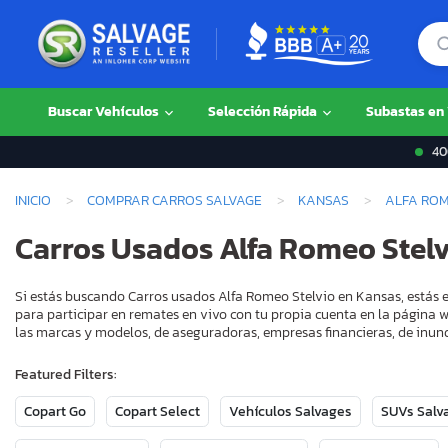
Buscar Vehículos
Selección Rápida
Subastas en
400
INICIO
COMPRAR CARROS SALVAGE
KANSAS
ALFA RO
Carros Usados Alfa Romeo Stel
Si estás buscando Carros usados Alfa Romeo Stelvio en Kansas, estás e
para participar en remates en vivo con tu propia cuenta en la página w
las marcas y modelos, de aseguradoras, empresas financieras, de inund
Featured Filters:
Copart Go
Copart Select
Vehículos Salvages
SUVs Salv