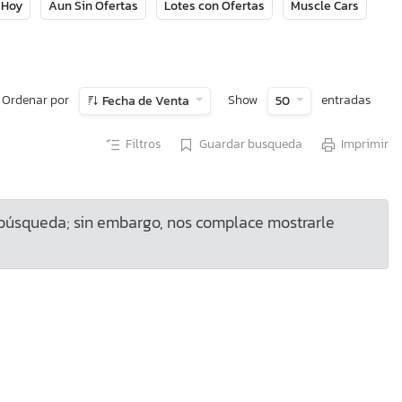
 Hoy
Aun Sin Ofertas
Lotes con Ofertas
Muscle Cars
Ordenar por
Show
entradas
Fecha de Venta
50
Filtros
Guardar busqueda
Imprimir
 búsqueda; sin embargo, nos complace mostrarle