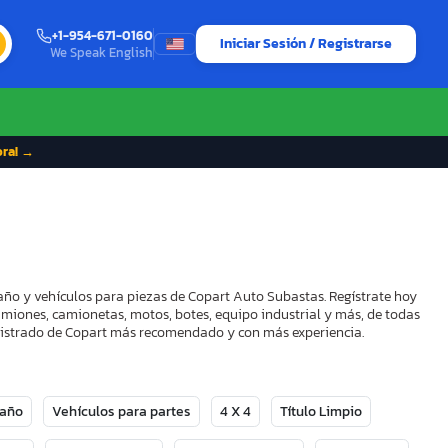
+1-954-671-0160
Iniciar Sesión / Registrarse
We Speak English
ora! →
año y vehículos para piezas de Copart Auto Subastas. Regístrate hoy
camiones, camionetas, motos, botes, equipo industrial y más, de todas
Registrado de Copart más recomendado y con más experiencia.
Daño
Vehículos para partes
4 X 4
Título Limpio