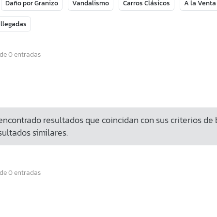
Daño por Granizo
Vandalismo
Carros Clásicos
A la Venta
 llegadas
 de 0 entradas
ncontrado resultados que coincidan con sus criterios de
ultados similares.
 de 0 entradas