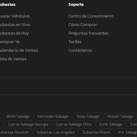
ubastas
Soporte
uscar Vehículos
Centro de Conocimiento
ubastas en Vivo
Cómo Comprar
ubastas de Hoy
Preguntas frecuentes
omprar Ya
Tarifas
alendario de Ventas
Contáctenos
ista de Ventas
BMW Salvage
Mercedes Salvage
Tesla Salvage
Nissan Salvage
s
Carros Salvage Georgia
Carros Salvage Ohio
SUVs Salvage
Cam
ubastas Houston
Subastas Los Angeles
Subastas Miami
KIA Salvag