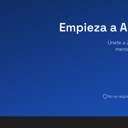
Empieza a A
Únete a 
menos
No se requie