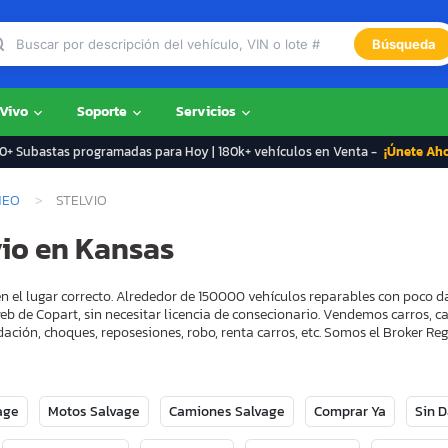
Búsqueda
 Vivo
Soporte
Servicios
+ Subastas programadas para Hoy | 180k+ vehículos en Venta -
¡Únete Ah
MEO
STELVIO
vio en Kansas
n el lugar correcto. Alrededor de 150000 vehículos reparables con poco d
eb de Copart, sin necesitar licencia de consecionario. Vendemos carros, 
ación, choques, reposesiones, robo, renta carros, etc. Somos el Broker 
age
Motos Salvage
Camiones Salvage
Comprar Ya
Sin 