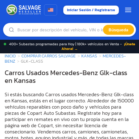
Iniciar Sesión / Registrarse
Búsqueda
400+ Subastas programadas para Hoy | 180k+ vehículos en Venta -
¡Únete
Ahora! →
INICIO
COMPRAR CARROS SALVAGE
KANSAS
MERCEDES-
BENZ
GLK-CLASS
Carros Usados Mercedes-Benz Glk-class
en Kansas
Si estás buscando Carros usados Mercedes-Benz Glk-class
en Kansas, estás en el lugar correcto. Alrededor de 150000
vehículos reparables con poco daño y vehículos para
piezas de Copart Auto Subastas. Regístrate hoy para
participar en remates en vivo con tu propia cuenta en la
página web de Copart, sin necesitar licencia de
consecionario. Vendemos carros, camiones, camionetas,
motos, botes, equipo industrial y más, de todas las marcas