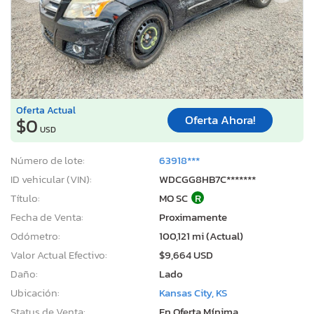
Oferta Actual
Oferta Ahora!
$0
USD
Número de lote:
63918***
ID vehicular (VIN):
WDCGG8HB7C*******
Título:
MO SC
R
Fecha de Venta:
Proximamente
Odómetro:
100,121 mi (Actual)
Valor Actual Efectivo:
$9,664 USD
Daño:
Lado
Ubicación:
Kansas City, KS
Status de Venta:
En Oferta Mínima