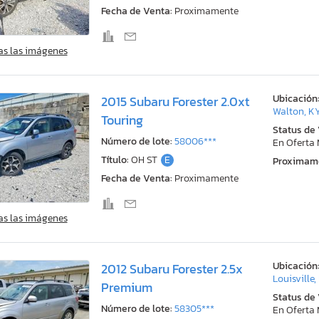
Fecha de Venta:
Proximamente
as las imágenes
Ubicación
2015 Subaru Forester 2.0xt
Walton, K
Touring
Status de
Número de lote:
58006***
En Oferta
Título:
OH ST
E
Proximam
Fecha de Venta:
Proximamente
as las imágenes
Ubicación
2012 Subaru Forester 2.5x
Louisville,
Premium
Status de
Número de lote:
58305***
En Oferta