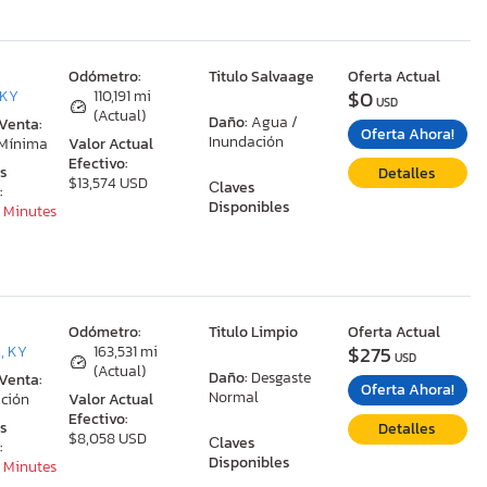
:
Odómetro:
Titulo Salvaage
Oferta Actual
$0
 KY
110,191 mi
USD
(Actual)
Daño:
Agua /
 Venta:
Oferta Ahora!
Inundación
 Mínima
Valor Actual
Efectivo:
as
Detalles
$13,574 USD
Сlaves
:
Disponibles
9 Minutes
:
Odómetro:
Titulo Limpio
Oferta Actual
$275
, KY
163,531 mi
USD
(Actual)
Daño:
Desgaste
 Venta:
Oferta Ahora!
Normal
ción
Valor Actual
Efectivo:
as
Detalles
$8,058 USD
Сlaves
:
Disponibles
9 Minutes