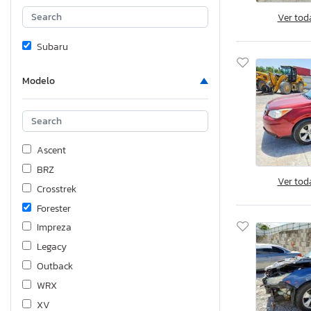
Ver tod
Subaru
Modelo
Ascent
BRZ
Ver tod
Crosstrek
Forester
Impreza
Legacy
Outback
WRX
XV