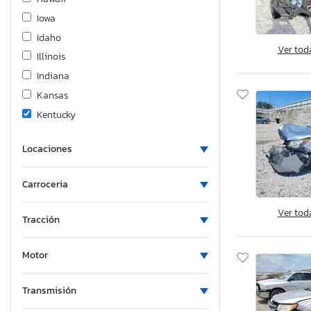
Iowa
Idaho
Ver tod
Illinois
Indiana
Kansas
Kentucky
Louisiana
Locaciones
Massachusetts
Maryland
Carroceria
Maine
Michigan
Ver tod
Tracción
Minnesota
Missouri
Motor
Mississippi
Montana
Transmisión
New Brunswick