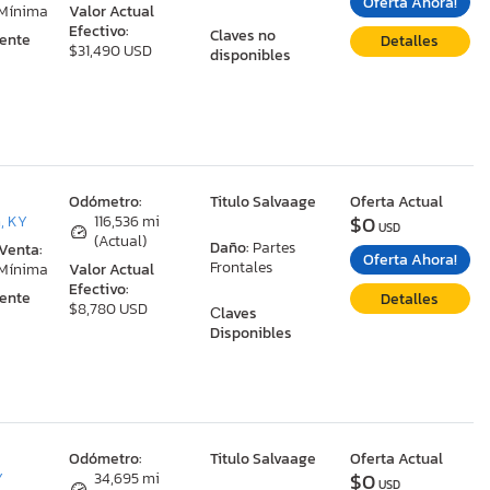
Oferta Ahora!
 Mínima
Valor Actual
Efectivo:
Claves no
ente
Detalles
$31,490 USD
disponibles
:
Odómetro:
Titulo Salvaage
Oferta Actual
$0
, KY
116,536 mi
USD
(Actual)
Daño:
Partes
 Venta:
Oferta Ahora!
Frontales
 Mínima
Valor Actual
Efectivo:
ente
Detalles
$8,780 USD
Сlaves
Disponibles
:
Odómetro:
Titulo Salvaage
Oferta Actual
$0
Y
34,695 mi
USD