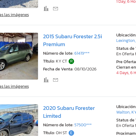
1 Day, 6 H
as las imágenes
Ubicación
2015 Subaru Forester 2.5i
Lexington
Premium
Status de
Número de lote:
61419***
En Oferta
Título:
KY CT
R
Pre Ofert
Cierran en
Fecha de Venta:
08/10/2026
4 Days, 6 
as las imágenes
Ubicación
2020 Subaru Forester
Walton, K
Limited
Status de
Número de lote:
57500***
En Oferta
Título:
OH ST
E
Proximam