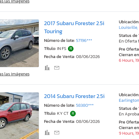
as las imágenes
Ubicación
2017 Subaru Forester 2.5i
Louisville,
Touring
Status de
Número de lote:
57196***
En Oferta
Título:
IN FS
R
Pre Ofert
Cierran en
Fecha de Venta:
08/06/2026
6 Hours, 1
as las imágenes
Ubicación
2014 Subaru Forester 2.5i
Earlington
Número de lote:
58380***
Status de
Título:
KY CT
R
En Aproba
Fecha de Venta:
08/06/2026
Pre Ofert
Cierran en
9 Hours, 1