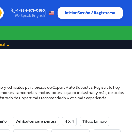
+1-954-671-0160
Iniciar Sesión / Registrarse
We Speak English
ora! →
ño y vehículos para piezas de Copart Auto Subastas. Regístrate hoy
camiones, camionetas, motos, botes, equipo industrial y más, de todas
Registrado de Copart más recomendado y con más experiencia.
Daño
Vehículos para partes
4 X 4
Título Limpio