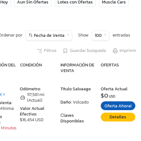
 Hoy
Aun Sin Ofertas
Lotes con Ofertas
Muscle Cars
Ordenar por
Show
entradas
Fecha de Venta
100
Filtros
Guardar busqueda
Imprimir
IÓN DEL
CONDICIÓN
INFORMACIÓN DE
OFERTAS
VENTA
:
Odómetro:
Titulo Salvaage
Oferta Actual
$0
 KY
117,581 mi
USD
(Actual)
Daño:
Volcado
 Venta:
Oferta Ahora!
 Mínima
Valor Actual
Efectivo:
Сlaves
as
Detalles
$16,454 USD
Disponibles
:
9 Minutes