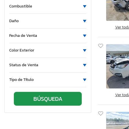
Combustible
North Carolina
North Dakota
Daño
Nebraska
Ver tod
New Hampshire
Fecha de Venta
New Jersey
New Mexico
Color Exterior
Nova Scotia
Nevada
Status de Venta
New York
Ohio
Tipo de Título
Oklahoma
Ontario
Ver tod
Oregon
Pennsylvania
Quebec
Rhode Island