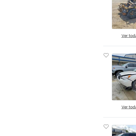
South Carolina
South Dakota
Tennessee
Texas
Ver tod
Utah
Virginia
Vermont
Washington
Wisconsin
West Virginia
Wyoming
Ver tod