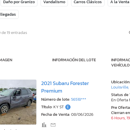
Daño por Granizo
Vandalismo
Carros Clásicos
A la Venta
 llegadas
 de 19 entradas
IMAGEN
INFORMACIÓN DEL LOTE
INFORMAC
VEHÍCULO
Ubicación
2021 Subaru Forester
Louisville,
Premium
Status de
Número de lote:
56518***
En Oferta
Título:
KY ST
E
Pre Ofert
Cierran en
Fecha de Venta:
08/06/2026
6 Hours, 1