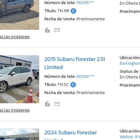
Número de lote:
56095***
En Oferta
Título:
TN NR
E
Proximam
Fecha de Venta:
Proximamente
as las imágenes
Ubicación
2015 Subaru Forester 2.5i
Earlington
Limited
Status de
Número de lote:
60324***
En Oferta
Título:
TN SC
E
Proximam
Fecha de Venta:
Proximamente
as las imágenes
Ubicación
2024 Subaru Forester
Walton, K