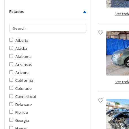
Estados
Ver tod
Alberta
Alaska
Alabama
Arkansas
Arizona
California
Ver tod
Colorado
Connecticut
Delaware
Florida
Georgia
Hawaii