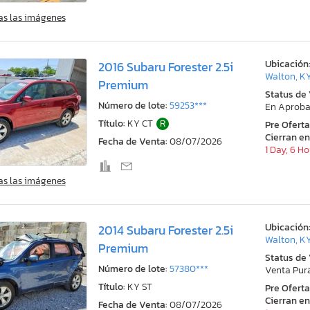
as las imágenes
Ubicación
2016 Subaru Forester 2.5i
Walton, K
Premium
Status de
Número de lote:
59253***
En Aproba
Título:
KY CT
R
Pre Ofert
Cierran en
Fecha de Venta:
08/07/2026
1 Day, 6 H
as las imágenes
Ubicación
2014 Subaru Forester 2.5i
Walton, K
Premium
Status de
Número de lote:
57380***
Venta Pur
Título:
KY ST
Pre Ofert
Cierran en
Fecha de Venta:
08/07/2026