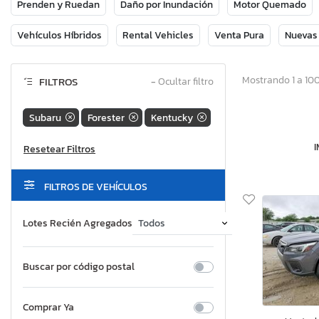
Prenden y Ruedan
Daño por Inundación
Motor Quemado
Vehículos Híbridos
Rental Vehicles
Venta Pura
Nuevas
Mostrando 1 a 100
FILTROS
−
Ocultar filtro
Subaru
Forester
Kentucky
FILTROS DE VEHÍCULOS
Lotes Recién Agregados
Buscar por código postal
Comprar Ya