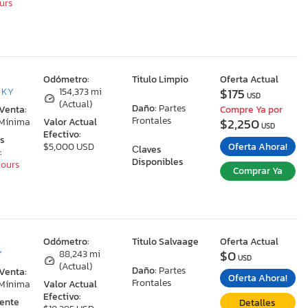
ours
:
Odómetro:
Titulo Limpio
Oferta Actual
$175
, KY
154,373 mi
USD
(Actual)
Daño:
Partes
 Venta:
Compre Ya por
Frontales
$2,250
 Mínima
Valor Actual
USD
Efectivo:
as
Oferta Ahora!
$5,000 USD
Сlaves
:
Disponibles
Hours
Comprar Ya
:
Odómetro:
Titulo Salvaage
Oferta Actual
$0
Y
88,243 mi
USD
(Actual)
Daño:
Partes
 Venta:
Oferta Ahora!
Frontales
 Mínima
Valor Actual
Efectivo:
ente
Detalles