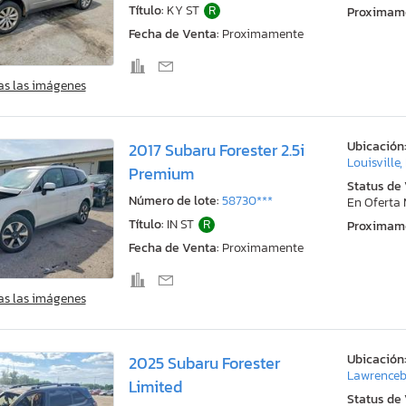
Título:
KY ST
R
Proximam
Fecha de Venta:
Proximamente
as las imágenes
Ubicación
2017 Subaru Forester 2.5i
Louisville,
Premium
Status de
Número de lote:
58730***
En Oferta
Título:
IN ST
R
Proximam
Fecha de Venta:
Proximamente
as las imágenes
Ubicación
2025 Subaru Forester
Lawrenceb
Limited
Status de