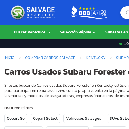
Buscar Vehículos
Selección Rápida
Subastas en
400
INICIO
COMPRAR CARROS SALVAGE
KENTUCKY
SUBAR
Carros Usados Subaru Forester
Si estás buscando Carros usados Subaru Forester en Kentucky, estás en
para participar en remates en vivo con tu propia cuenta en la página w
las marcas y modelos, de aseguradoras, empresas financieras, de inund
Featured Filters:
Copart Go
Copart Select
Vehículos Salvages
SUVs Salv