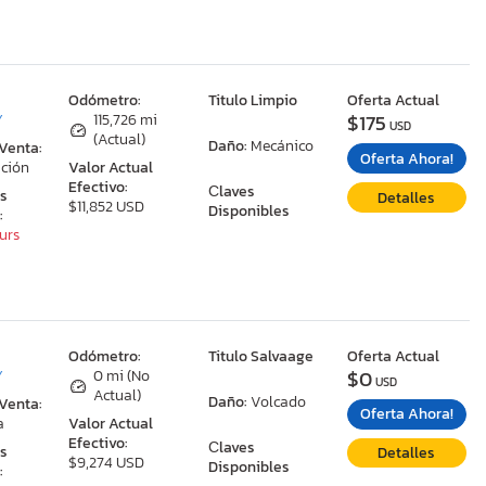
:
Odómetro:
Titulo Limpio
Oferta Actual
$175
Y
115,726 mi
USD
(Actual)
Daño:
Mecánico
 Venta:
Oferta Ahora!
ción
Valor Actual
Efectivo:
Сlaves
as
Detalles
$11,852 USD
Disponibles
:
ours
:
Odómetro:
Titulo Salvaage
Oferta Actual
$0
Y
0 mi (No
USD
Actual)
Daño:
Volcado
 Venta:
Oferta Ahora!
a
Valor Actual
Efectivo:
Сlaves
as
Detalles
$9,274 USD
Disponibles
: