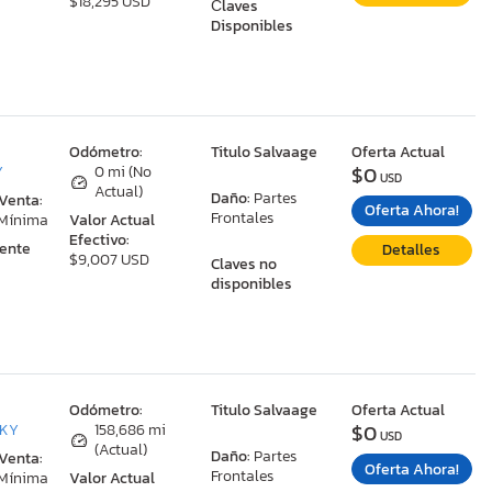
$18,295 USD
Сlaves
Disponibles
:
Odómetro:
Titulo Salvaage
Oferta Actual
$0
Y
0 mi (No
USD
Actual)
Daño:
Partes
 Venta:
Oferta Ahora!
Frontales
 Mínima
Valor Actual
Efectivo:
ente
Detalles
$9,007 USD
Claves no
disponibles
:
Odómetro:
Titulo Salvaage
Oferta Actual
$0
 KY
158,686 mi
USD
(Actual)
Daño:
Partes
 Venta:
Oferta Ahora!
Frontales
 Mínima
Valor Actual