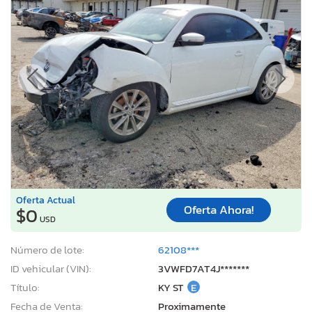
Oferta Actual
Oferta Ahora!
$0
USD
Número de lote:
62108***
ID vehicular (VIN):
3VWFD7AT4J*******
Título:
KY ST
E
Fecha de Venta:
Proximamente