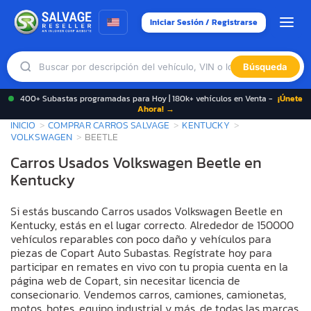
Iniciar Sesión / Registrarse
Búsqueda
400+ Subastas programadas para Hoy | 180k+ vehículos en Venta -
¡Únete
Ahora! →
INICIO
COMPRAR CARROS SALVAGE
KENTUCKY
VOLKSWAGEN
BEETLE
Carros Usados Volkswagen Beetle en
Kentucky
Si estás buscando Carros usados Volkswagen Beetle en
Kentucky, estás en el lugar correcto. Alrededor de 150000
vehículos reparables con poco daño y vehículos para
piezas de Copart Auto Subastas. Regístrate hoy para
participar en remates en vivo con tu propia cuenta en la
página web de Copart, sin necesitar licencia de
consecionario. Vendemos carros, camiones, camionetas,
motos, botes, equipo industrial y más, de todas las marcas