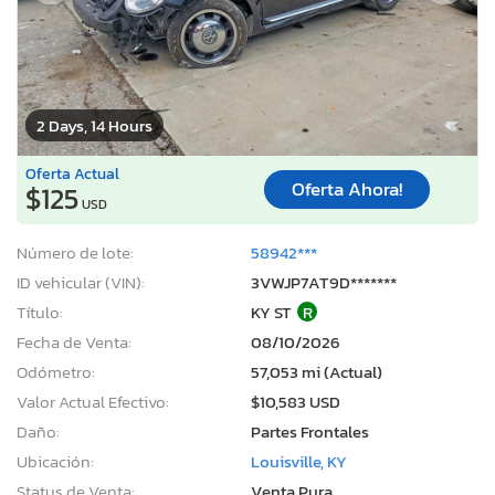
2 Days, 14 Hours
Oferta Actual
Oferta Ahora!
$125
USD
Número de lote:
58942***
ID vehicular (VIN):
3VWJP7AT9D*******
Título:
KY ST
R
Fecha de Venta:
08/10/2026
Odómetro:
57,053 mi (Actual)
Valor Actual Efectivo:
$10,583 USD
Daño:
Partes Frontales
Ubicación:
Louisville, KY
Status de Venta:
Venta Pura