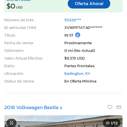
Oferta Ahora!
$0
USD
Número de lote:
55326***
ID vehicular (VIN):
3VWFP7AT4D*******
Título:
IN ST
E
Fecha de Venta:
Proximamente
Odómetro:
0 mi (No Actual)
Valor Actual Efectivo:
$8,515 USD
Daño:
Partes Frontales
Ubicación:
Earlington, KY
Status de Venta:
En Oferta Mínima
2018 Volkswagen Beetle s
1
/13