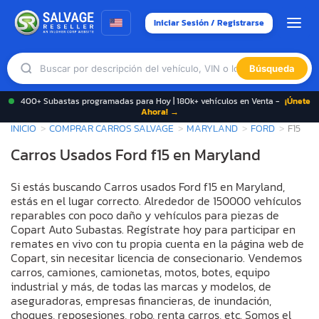
Iniciar Sesión / Registrarse
Búsqueda
400+ Subastas programadas para Hoy | 180k+ vehículos en Venta -
¡Únete
Ahora! →
INICIO
COMPRAR CARROS SALVAGE
MARYLAND
FORD
F15
Carros Usados Ford f15 en Maryland
Si estás buscando Carros usados Ford f15 en Maryland,
estás en el lugar correcto. Alrededor de 150000 vehículos
reparables con poco daño y vehículos para piezas de
Copart Auto Subastas. Regístrate hoy para participar en
remates en vivo con tu propia cuenta en la página web de
Copart, sin necesitar licencia de consecionario. Vendemos
carros, camiones, camionetas, motos, botes, equipo
industrial y más, de todas las marcas y modelos, de
aseguradoras, empresas financieras, de inundación,
choques, reposesiones, robo, renta carros, etc. Somos el