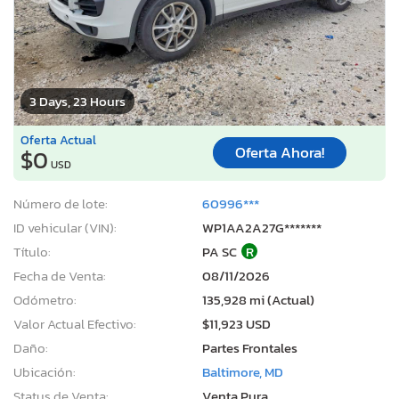
3 Days, 23 Hours
Oferta Actual
Oferta Ahora!
$0
USD
Número de lote:
60996***
ID vehicular (VIN):
WP1AA2A27G*******
Título:
PA SC
R
Fecha de Venta:
08/11/2026
Odómetro:
135,928 mi (Actual)
Valor Actual Efectivo:
$11,923 USD
Daño:
Partes Frontales
Ubicación:
Baltimore, MD
Status de Venta:
Venta Pura