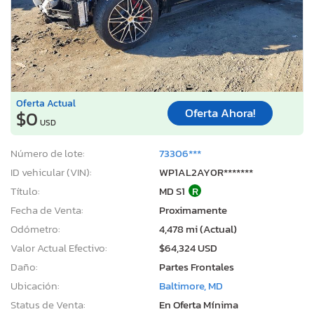
Oferta Actual
Oferta Ahora!
$0
USD
Número de lote:
73306***
ID vehicular (VIN):
WP1AL2AY0R*******
Título:
MD S1
R
Fecha de Venta:
Proximamente
Odómetro:
4,478 mi (Actual)
Valor Actual Efectivo:
$64,324 USD
Daño:
Partes Frontales
Ubicación:
Baltimore, MD
Status de Venta:
En Oferta Mínima