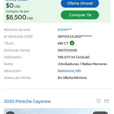
Oferta Ahora!
$0
USD
Compre Ya por
Comprar Ya
$6,500
USD
Número de lote:
63144***
ID vehicular (VIN):
WP1AF2A26D*******
Título:
MD CT
R
Fecha de Venta:
08/11/2026
Odómetro:
196,877 mi (Actual)
Daño:
Abolladuras / Rallas Menores
Ubicación:
Baltimore, MD
Status de Venta:
En Oferta Mínima
2020 Porsche Cayenne