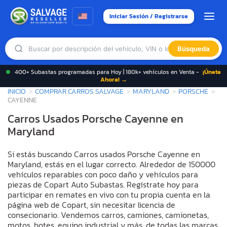
Iniciar Sesión / Registrarse
Búsqueda
400+ Subastas programadas para Hoy | 180k+ vehículos en Venta -
¡Únete
Ahora! →
INICIO
COMPRAR CARROS SALVAGE
MARYLAND
PORSCHE
CAYENNE
Carros Usados Porsche Cayenne en
Maryland
Si estás buscando Carros usados Porsche Cayenne en
Maryland, estás en el lugar correcto. Alrededor de 150000
vehículos reparables con poco daño y vehículos para
piezas de Copart Auto Subastas. Regístrate hoy para
participar en remates en vivo con tu propia cuenta en la
página web de Copart, sin necesitar licencia de
consecionario. Vendemos carros, camiones, camionetas,
motos, botes, equipo industrial y más, de todas las marcas