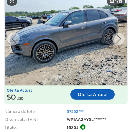
1
/13
Oferta Actual
Oferta Ahora!
$0
USD
Número de lote:
57552***
ID vehicular (VIN):
WP1AA2AY5L*******
Título:
MD S2
R