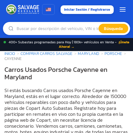
Iniciar Sesión / Registrarse
Búsqueda
400+ Subastas programadas para Hoy | 180k+ vehículos en Venta -
¡Únete
Ahora! →
INICIO
COMPRAR CARROS SALVAGE
MARYLAND
PORSCHE
CAYENNE
Carros Usados Porsche Cayenne en
Maryland
Si estás buscando Carros usados Porsche Cayenne en
Maryland, estás en el lugar correcto. Alrededor de 150000
vehículos reparables con poco daño y vehículos para
piezas de Copart Auto Subastas. Regístrate hoy para
participar en remates en vivo con tu propia cuenta en la
página web de Copart, sin necesitar licencia de
consecionario. Vendemos carros, camiones, camionetas,
motos, botes, equipo industrial y más, de todas las marcas