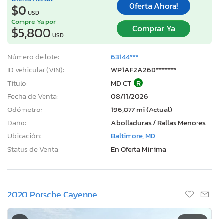
Oferta Ahora!
$0
USD
Compre Ya por
Comprar Ya
$5,800
USD
Número de lote:
63144***
ID vehicular (VIN):
WP1AF2A26D*******
Título:
MD CT
R
Fecha de Venta:
08/11/2026
Odómetro:
196,877 mi (Actual)
Daño:
Abolladuras / Rallas Menores
Ubicación:
Baltimore, MD
Status de Venta:
En Oferta Mínima
2020 Porsche Cayenne