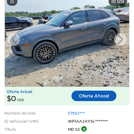
1
/13
Oferta Actual
Oferta Ahora!
$0
USD
Número de lote:
57552***
ID vehicular (VIN):
WP1AA2AY5L*******
Título:
MD S2
R