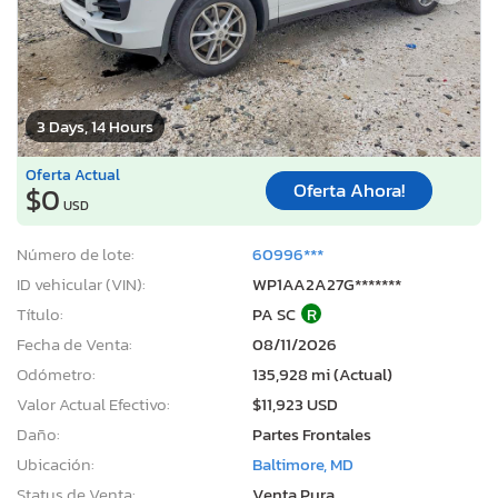
3 Days, 14 Hours
Oferta Actual
Oferta Ahora!
$0
USD
Número de lote:
60996***
ID vehicular (VIN):
WP1AA2A27G*******
Título:
PA SC
R
Fecha de Venta:
08/11/2026
Odómetro:
135,928 mi (Actual)
Valor Actual Efectivo:
$11,923 USD
Daño:
Partes Frontales
Ubicación:
Baltimore, MD
Status de Venta:
Venta Pura