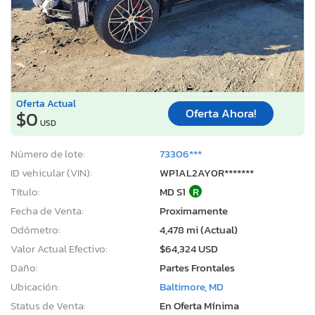
Oferta Actual
Oferta Ahora!
$0
USD
Número de lote:
73306***
ID vehicular (VIN):
WP1AL2AY0R*******
Título:
MD S1
R
Fecha de Venta:
Proximamente
Odómetro:
4,478 mi (Actual)
Valor Actual Efectivo:
$64,324 USD
Daño:
Partes Frontales
Ubicación:
Baltimore, MD
Status de Venta:
En Oferta Mínima