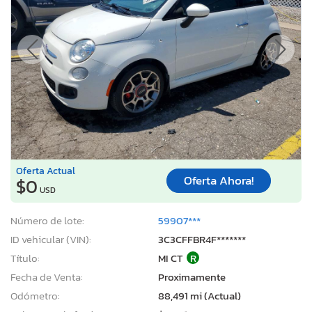
Oferta Actual
Oferta Ahora!
$0
USD
Número de lote:
59907***
ID vehicular (VIN):
3C3CFFBR4F*******
Título:
MI CT
R
Fecha de Venta:
Proximamente
Odómetro:
88,491 mi (Actual)