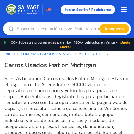
Iniciar Sesión / Registrarse
Búsqueda
400+ Subastas programadas para Hoy | 180k+ vehículos en Venta -
¡Únete
Ahora! →
INICIO
COMPRAR CARROS SALVAGE
MICHIGAN
FIAT
Carros Usados Fiat en Michigan
Si estás buscando Carros usados Fiat en Michigan estás en
el lugar correcto. Alrededor de 150000 vehículos
reparables con poco daño y vehículos para piezas de
Copart Auto Subastas. Regístrate hoy para participar en
remates en vivo con tu propia cuenta en la página web de
Copart, sin necesitar licencia de consecionario. Vendemos
carros, camiones, camionetas, motos, botes, equipo
industrial y más, de todas las marcas y modelos, de
aseguradoras, empresas financieras, de inundación,
choques, reposesiones, robo, renta carros, etc. Somos el