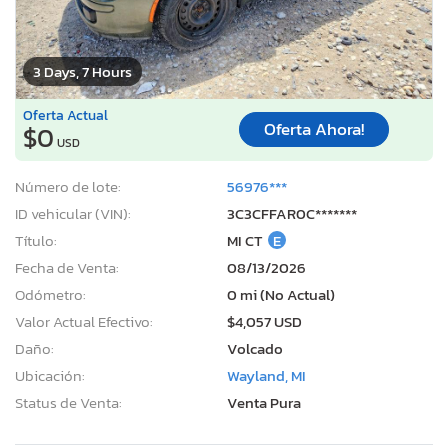
3 Days, 7 Hours
Oferta Actual
Oferta Ahora!
$0
USD
Número de lote:
56976***
ID vehicular (VIN):
3C3CFFAR0C*******
Título:
MI CT
E
Fecha de Venta:
08/13/2026
Odómetro:
0 mi (No Actual)
Valor Actual Efectivo:
$4,057 USD
Daño:
Volcado
Ubicación:
Wayland, MI
Status de Venta:
Venta Pura