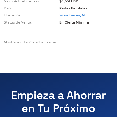
Valor Actual Efectivo:
$6,651 USD
Daño:
Partes Frontales
Ubicación:
Woodhaven, MI
Status de Venta:
En Oferta Mínima
Mostrando 1 a 75 de 3 entradas
Empieza a Ahorrar
en Tu Próximo