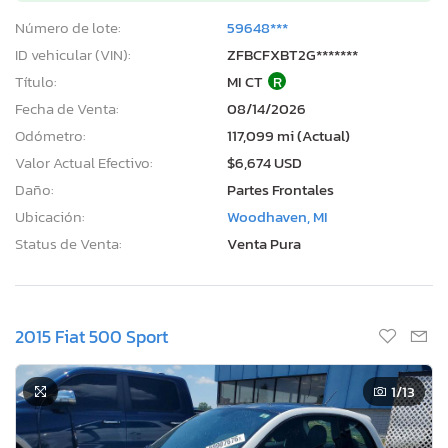
Número de lote:
59648***
ID vehicular (VIN):
ZFBCFXBT2G*******
Título:
MI CT
R
Fecha de Venta:
08/14/2026
Odómetro:
117,099 mi (Actual)
Valor Actual Efectivo:
$6,674 USD
Daño:
Partes Frontales
Ubicación:
Woodhaven, MI
Status de Venta:
Venta Pura
2015 Fiat 500 Sport
1
/13