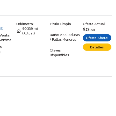
:
Odómetro:
Titulo Limpio
Oferta Actual
$0
MS
90,339 mi
USD
(Actual)
Daño:
Abolladuras
 Venta:
Oferta Ahora!
/ Rallas Menores
 Mínima
as
Detalles
Сlaves
:
Disponibles