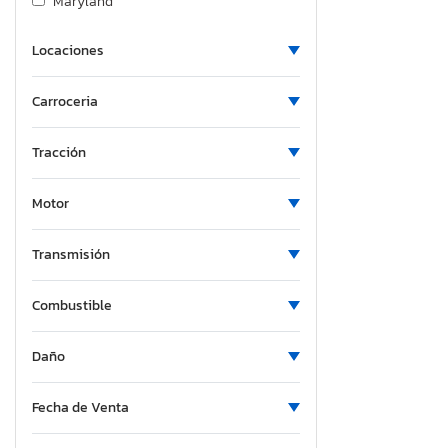
Maryland
Michigan
Locaciones
Minnesota
Missouri
Carroceria
Mississippi
Montana
Tracción
North Carolina
Nebraska
Motor
New Hampshire
New Jersey
Transmisión
New Mexico
Combustible
Nevada
New York
Daño
Ohio
Oklahoma
Fecha de Venta
Ontario
Oregon