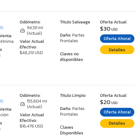
:
Odómetro:
Titulo Salvaage
Oferta Actual
$30
MS
94,131 mi
USD
(Actual)
Daño:
Partes
 Venta:
Oferta Ahora!
Frontales
 Mínima
Valor Actual
Efectivo:
as
Detalles
$48,213 USD
Claves no
:
disponibles
:
Odómetro:
Titulo Limpio
Oferta Actual
$20
MS
155,604 mi
USD
(Actual)
Daño:
Partes
 Venta:
Oferta Ahora!
Frontales
ción
Valor Actual
Efectivo:
as
Detalles
$16,476 USD
Сlaves
:
Disponibles