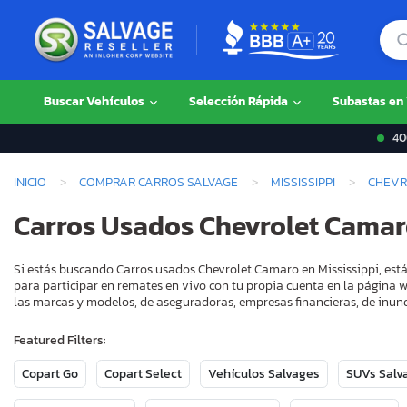
Buscar Vehículos
Selección Rápida
Subastas en
400
INICIO
COMPRAR CARROS SALVAGE
MISSISSIPPI
CHEVR
Carros Usados Chevrolet Camaro
Si estás buscando Carros usados Chevrolet Camaro en Mississippi, está
para participar en remates en vivo con tu propia cuenta en la página w
las marcas y modelos, de aseguradoras, empresas financieras, de inund
Featured Filters:
Copart Go
Copart Select
Vehículos Salvages
SUVs Salv