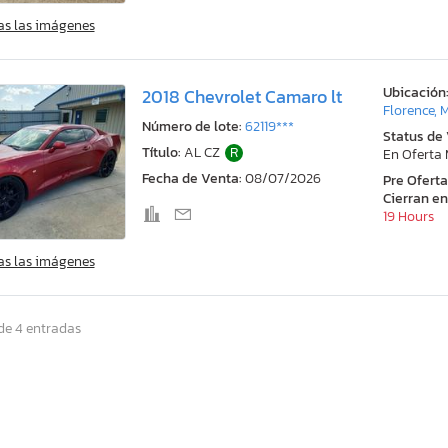
as las imágenes
Ubicación
2018 Chevrolet Camaro lt
Florence, 
Número de lote:
62119***
Status de
Título:
AL CZ
R
En Oferta
Fecha de Venta:
08/07/2026
Pre Ofert
Cierran en
19 Hours
as las imágenes
de 4 entradas