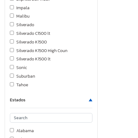
Impala
Malibu
Silverado
Silverado C1500 lt
Silverado K1500
Silverado K1500 High Coun
Silverado K1500 lt
Sonic
Suburban
Tahoe
Trailblazer
Estados
Traverse
Trax
Alabama