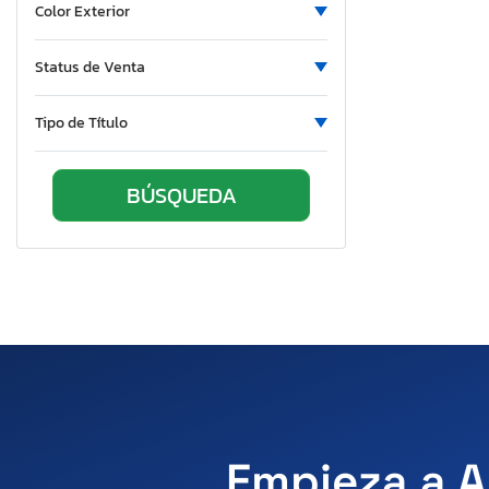
Color Exterior
Pennsylvania
Rhode Island
Status de Venta
South Carolina
Tennessee
Tipo de Título
Texas
Utah
Virginia
Washington
Wisconsin
West Virginia
Empieza a A