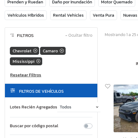
Prenden y Ruedan
Daño por Inundación
Motor Quemado
Vehículos Híbridos
Rental Vehicles
Venta Pura
Nuevas
Mostrando 1 a 25 
FILTROS
−
Ocultar filtro
Chevrolet
Camaro
Mississippi
FILTROS DE VEHÍCULOS
Lotes Recién Agregados
Buscar por código postal