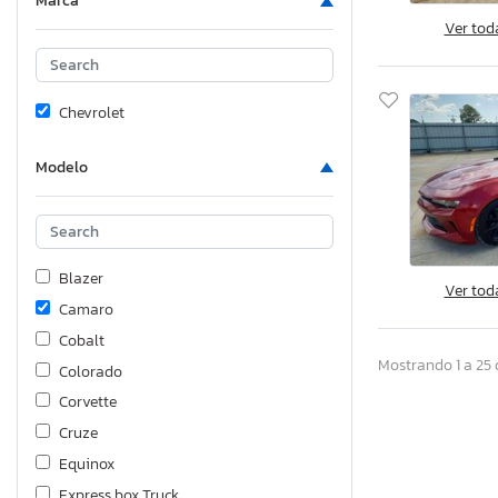
Marca
Ver tod
Chevrolet
Modelo
Blazer
Ver tod
Camaro
Cobalt
Mostrando 1 a 25 
Colorado
Corvette
Cruze
Equinox
Express box Truck