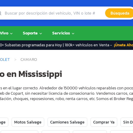
Búsqueda
 Vivo
Soporte
Servicios
+ Subastas programadas para Hoy | 180k+ vehículos en Venta -
¡Únete Ah
OLET
CAMARO
 en Mississippi
s en el lugar correcto. Alrededor de 150000 vehículos reparables con poc
eb de Copart, sin necesitar licencia de consecionario. Vendemos carros, 
ación, choques, reposesiones, robo, renta carros, etc. Somos el Broker 
age
Motos Salvage
Camiones Salvage
Comprar Ya
Sin 