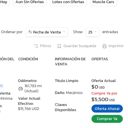
 Hoy
Aun Sin Ofertas
Lotes con Ofertas
Muscle Cars
Ordenar por
Show
entradas
Fecha de Venta
25
Filtros
Guardar busqueda
Imprimir
IÓN DEL
CONDICIÓN
INFORMACIÓN DE
OFERTAS
VENTA
:
Odómetro:
Titulo Limpio
Oferta Actual
$0
MS
161,783 mi
USD
(Actual)
Daño:
Mecánico
 Venta:
Compre Ya por
$5,500
 Mínima
Valor Actual
USD
Efectivo:
Сlaves
as
Oferta Ahora!
$15,766 USD
Disponibles
:
Comprar Ya