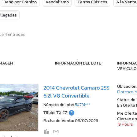
Daño por Granizo
Vandalismo
Carros Clásicos
A la Venta
 llegadas
de 4 entradas
IMAGEN
INFORMACIÓN DEL LOTE
INFORMAC
VEHÍCULO
Ubicación
2014 Chevrolet Camaro 2SS
Florence, 
6.2l V8 Convertible
Status de
Número de lote:
54731***
En Oferta
Título:
TX CZ
E
Pre Ofert
Cierran en
Fecha de Venta:
08/07/2026
19 Hours