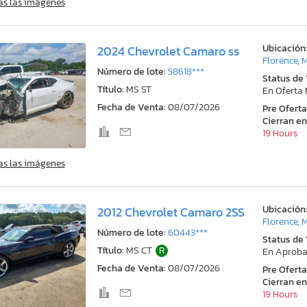
as las imágenes
Ubicación
2024 Chevrolet Camaro ss
Florence, 
Número de lote:
58618***
Status de
Título:
MS ST
En Oferta
Fecha de Venta:
08/07/2026
Pre Ofert
Cierran en
19 Hours
as las imágenes
Ubicación
2012 Chevrolet Camaro 2SS
Florence, 
Número de lote:
60443***
Status de
Título:
MS CT
R
En Aproba
Fecha de Venta:
08/07/2026
Pre Ofert
Cierran en
19 Hours