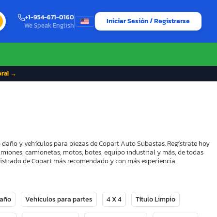
+1-954-671-0160
Iniciar Sesión / Registrarse
We Speak English
ora! →
o daño y vehículos para piezas de Copart Auto Subastas. Regístrate hoy
camiones, camionetas, motos, botes, equipo industrial y más, de todas
Registrado de Copart más recomendado y con más experiencia.
Daño
Vehículos para partes
4 X 4
Título Limpio