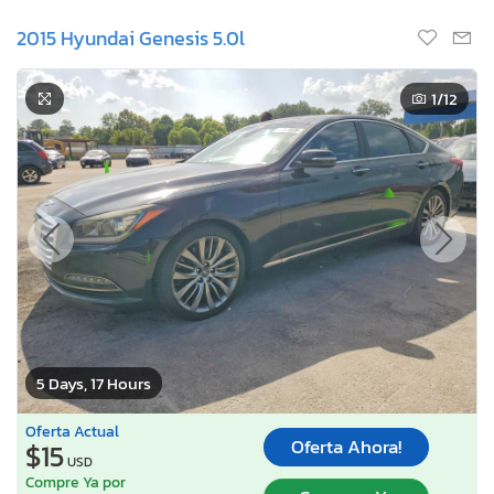
2015 Hyundai Genesis 5.0l
1
/12
5 Days, 17 Hours
Oferta Actual
Oferta Ahora!
$15
USD
Compre Ya por