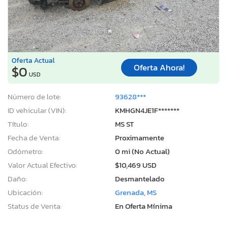
Oferta Actual
Oferta Ahora!
$0
USD
Número de lote:
93628***
ID vehicular (VIN):
KMHGN4JE1F*******
Título:
MS ST
Fecha de Venta:
Proximamente
Odómetro:
0 mi (No Actual)
Valor Actual Efectivo:
$10,469 USD
Daño:
Desmantelado
Ubicación:
Grenada, MS
Status de Venta:
En Oferta Mínima