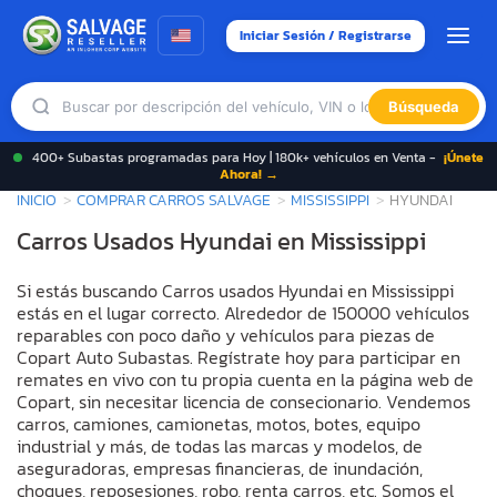
Iniciar Sesión / Registrarse
Búsqueda
400+ Subastas programadas para Hoy | 180k+ vehículos en Venta -
¡Únete
Ahora! →
INICIO
COMPRAR CARROS SALVAGE
MISSISSIPPI
HYUNDAI
Carros Usados Hyundai en Mississippi
Si estás buscando Carros usados Hyundai en Mississippi
estás en el lugar correcto. Alrededor de 150000 vehículos
reparables con poco daño y vehículos para piezas de
Copart Auto Subastas. Regístrate hoy para participar en
remates en vivo con tu propia cuenta en la página web de
Copart, sin necesitar licencia de consecionario. Vendemos
carros, camiones, camionetas, motos, botes, equipo
industrial y más, de todas las marcas y modelos, de
aseguradoras, empresas financieras, de inundación,
choques, reposesiones, robo, renta carros, etc. Somos el