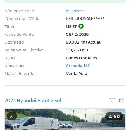
Número de lote:
60386***
ID vehicular (VIN):
KMHL64JA3M*******
Título:
MS ST
R
Fecha de Venta:
08/12/2026
Odómetro:
83,902 mi (Actual)
Valor Actual Efectivo:
$13,516 USD
Daño:
Partes Frontales
Ubicación:
Grenada, MS
Status de Venta:
Venta Pura
2022 Hyundai Elantra sel
1
/12