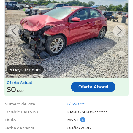
5 Days, 17 Hours
Oferta Actual
Oferta Ahora!
$0
USD
Número de lote:
61550***
ID vehicular (VIN):
KMHD35LHXE*******
Título:
MS ST
E
Fecha de Venta:
08/14/2026