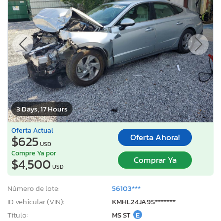
3 Days, 17 Hours
Oferta Actual
Oferta Ahora!
$625
USD
Compre Ya por
Comprar Ya
$4,500
USD
Número de lote:
56103***
ID vehicular (VIN):
KMHL24JA9S*******
Título:
MS ST
E