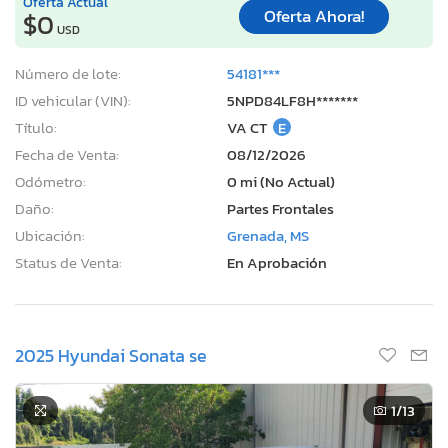
Oferta Actual
Oferta Ahora!
$0
USD
Número de lote:
54181***
ID vehicular (VIN):
5NPD84LF8H*******
Título:
VA CT
E
Fecha de Venta:
08/12/2026
Odómetro:
0 mi (No Actual)
Daño:
Partes Frontales
Ubicación:
Grenada, MS
Status de Venta:
En Aprobación
2025 Hyundai Sonata se
1
/13