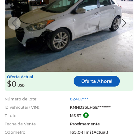
Oferta Actual
Oferta Ahora!
$0
USD
Número de lote:
62407***
ID vehicular (VIN):
KMHD35LH5E*******
Título:
MS ST
R
Fecha de Venta:
Proximamente
Odómetro:
165,041 mi (Actual)