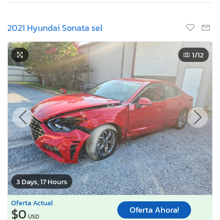
2021 Hyundai Sonata sel
1
/12
3 Days, 17 Hours
Oferta Actual
Oferta Ahora!
$0
USD