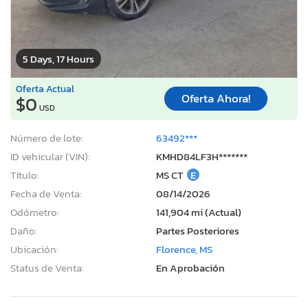
5 Days, 17 Hours
Oferta Actual
Oferta Ahora!
$0
USD
Número de lote:
63492***
ID vehicular (VIN):
KMHD84LF3H*******
Título:
MS CT
E
Fecha de Venta:
08/14/2026
Odómetro:
141,904 mi (Actual)
Daño:
Partes Posteriores
Ubicación:
Florence, MS
Status de Venta:
En Aprobación