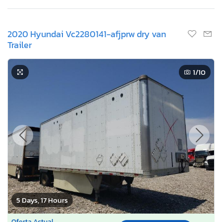
2020 Hyundai Vc2280141-afjprw dry van
Trailer
1
/10
5 Days, 17 Hours
Oferta Actual