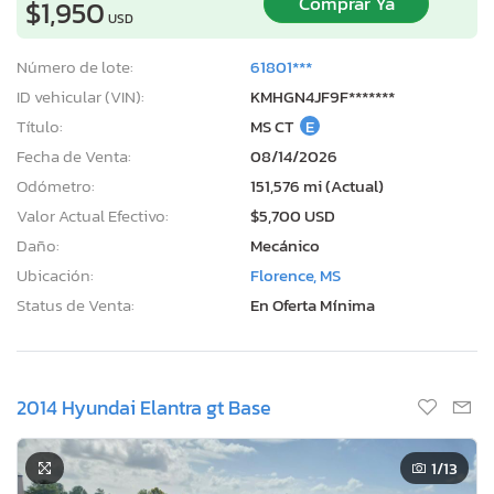
Comprar Ya
$1,950
USD
Número de lote:
61801***
ID vehicular (VIN):
KMHGN4JF9F*******
Título:
MS CT
E
Fecha de Venta:
08/14/2026
Odómetro:
151,576 mi (Actual)
Valor Actual Efectivo:
$5,700 USD
Daño:
Mecánico
Ubicación:
Florence, MS
Status de Venta:
En Oferta Mínima
2014 Hyundai Elantra gt Base
1
/13