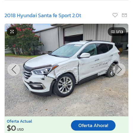
2018 Hyundai Santa fe Sport 2.0t
1
/13
Oferta Actual
Oferta Ahora!
$0
USD