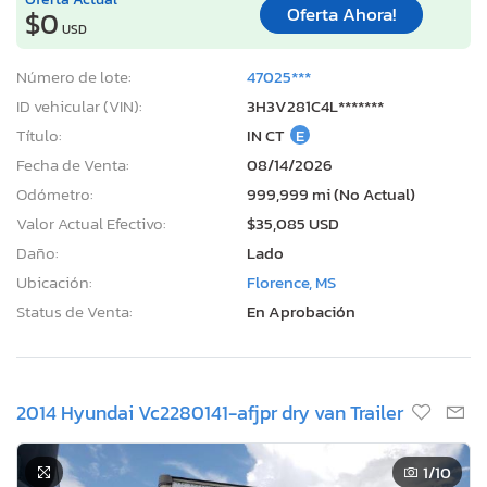
Oferta Ahora!
$0
USD
Número de lote:
47025***
ID vehicular (VIN):
3H3V281C4L*******
Título:
IN CT
E
Fecha de Venta:
08/14/2026
Odómetro:
999,999 mi (No Actual)
Valor Actual Efectivo:
$35,085 USD
Daño:
Lado
Ubicación:
Florence, MS
Status de Venta:
En Aprobación
2014 Hyundai Vc2280141-afjpr dry van Trailer
1
/10