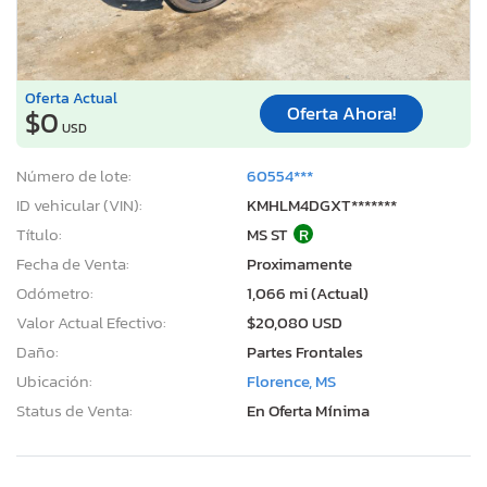
Oferta Actual
Oferta Ahora!
$0
USD
Número de lote:
60554***
ID vehicular (VIN):
KMHLM4DGXT*******
Título:
MS ST
R
Fecha de Venta:
Proximamente
Odómetro:
1,066 mi (Actual)
Valor Actual Efectivo:
$20,080 USD
Daño:
Partes Frontales
Ubicación:
Florence, MS
Status de Venta:
En Oferta Mínima