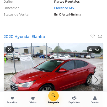
Daño:
Partes Frontales
Ubicación:
Florence, MS
Status de Venta:
En Oferta Mínima
2020 Hyundai Elantra
1
/12
🔍
❤
👁
💳
👤
Favoritos
Vistos
Búsqueda
Depósitos
Cuenta