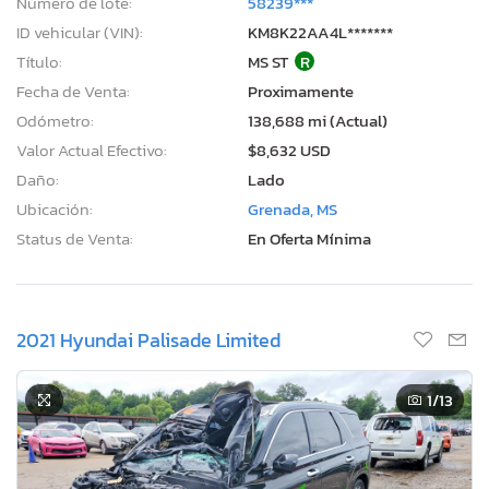
Número de lote:
58239***
ID vehicular (VIN):
KM8K22AA4L*******
Título:
MS ST
R
Fecha de Venta:
Proximamente
Odómetro:
138,688 mi (Actual)
Valor Actual Efectivo:
$8,632 USD
Daño:
Lado
Ubicación:
Grenada, MS
Status de Venta:
En Oferta Mínima
2021 Hyundai Palisade Limited
1
/13