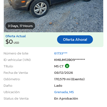
3 Days, 17 Hours
Oferta Actual
Oferta Ahora!
$0
USD
Número de lote:
61733***
ID vehicular (VIN):
KM8JM12B09*******
Título:
MS CT
R
Fecha de Venta:
08/12/2026
Odómetro:
170,579 mi (Exento)
Daño:
Lado
Ubicación:
Grenada, MS
Status de Venta:
En Aprobación