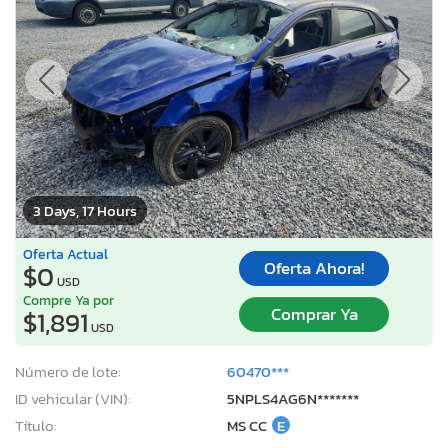
3 Days, 17 Hours
Oferta Actual
Oferta Ahora!
$0
USD
Compre Ya por
Comprar Ya
$1,891
USD
Número de lote:
60470***
ID vehicular (VIN):
5NPLS4AG6N*******
Título:
MS CC
E