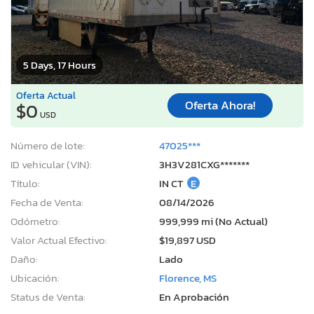
5 Days, 17 Hours
Oferta Actual
Oferta Ahora!
$0
USD
Número de lote:
47025***
ID vehicular (VIN):
3H3V281CXG*******
Título:
IN CT
E
Fecha de Venta:
08/14/2026
Odómetro:
999,999 mi (No Actual)
Valor Actual Efectivo:
$19,897 USD
Daño:
Lado
Ubicación:
Florence, MS
Status de Venta:
En Aprobación