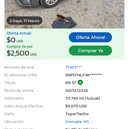
3 Days, 17 Hours
Oferta Actual
Oferta Ahora!
$0
USD
Compre Ya por
Comprar Ya
$2,500
USD
Número de lote:
77483***
ID vehicular (VIN):
5NPD74LF4K*******
Título:
MS ST
R
Fecha de Venta:
08/12/2026
Odómetro:
171,749 mi (Actual)
Valor Actual Efectivo:
$9,675 USD
Daño:
Tope/Techo
Ubicación:
Grenada, MS