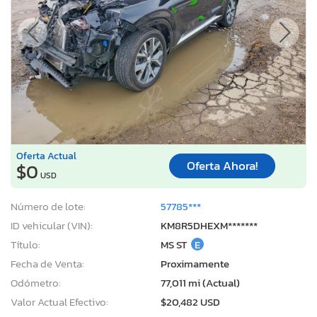
Oferta Actual
Oferta Ahora!
$0
USD
Número de lote:
57785***
ID vehicular (VIN):
KM8R5DHEXM*******
Título:
MS ST
E
Fecha de Venta:
Proximamente
Odómetro:
77,011 mi (Actual)
Valor Actual Efectivo:
$20,482 USD