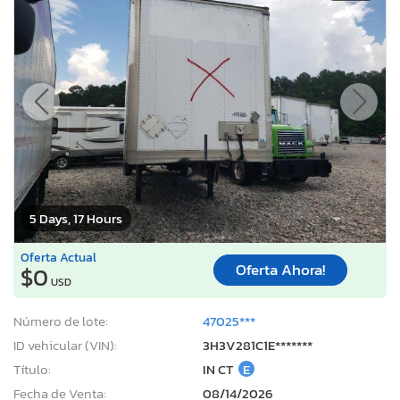
5 Days, 17 Hours
Oferta Actual
Oferta Ahora!
$0
USD
Número de lote:
47025***
ID vehicular (VIN):
3H3V281C1E*******
Título:
IN CT
E
Fecha de Venta:
08/14/2026