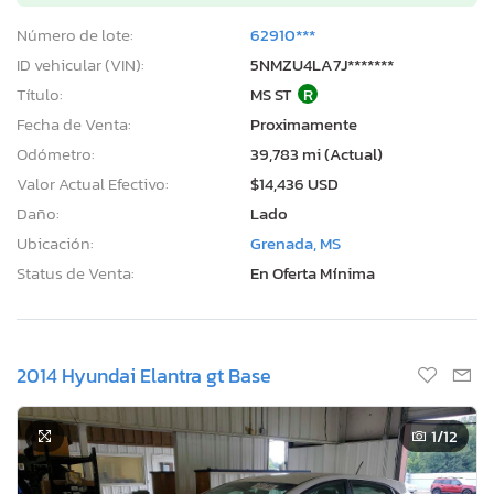
Número de lote:
62910***
ID vehicular (VIN):
5NMZU4LA7J*******
Título:
MS ST
R
Fecha de Venta:
Proximamente
Odómetro:
39,783 mi (Actual)
Valor Actual Efectivo:
$14,436 USD
Daño:
Lado
Ubicación:
Grenada, MS
Status de Venta:
En Oferta Mínima
2014 Hyundai Elantra gt Base
1
/12