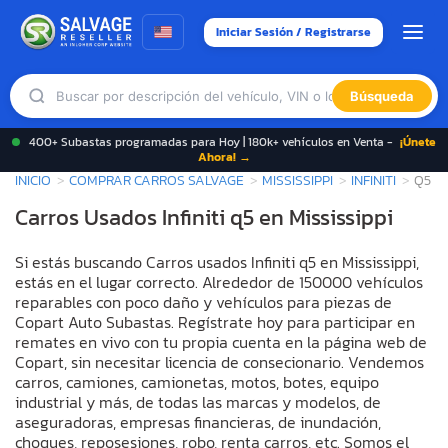
Iniciar Sesión / Registrarse
Búsqueda
400+ Subastas programadas para Hoy | 180k+ vehículos en Venta -
¡Únete
Ahora! →
INICIO
COMPRAR CARROS SALVAGE
MISSISSIPPI
INFINITI
Q5
Carros Usados Infiniti q5 en Mississippi
Si estás buscando Carros usados Infiniti q5 en Mississippi,
estás en el lugar correcto. Alrededor de 150000 vehículos
reparables con poco daño y vehículos para piezas de
Copart Auto Subastas. Regístrate hoy para participar en
remates en vivo con tu propia cuenta en la página web de
Copart, sin necesitar licencia de consecionario. Vendemos
carros, camiones, camionetas, motos, botes, equipo
industrial y más, de todas las marcas y modelos, de
aseguradoras, empresas financieras, de inundación,
choques, reposesiones, robo, renta carros, etc. Somos el