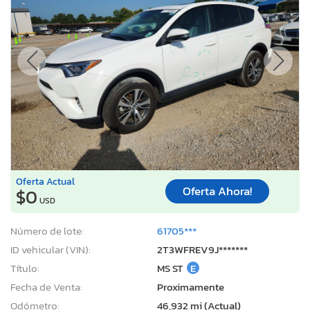
Oferta Actual
Oferta Ahora!
$0
USD
Número de lote:
61705***
ID vehicular (VIN):
2T3WFREV9J*******
Título:
MS ST
E
Fecha de Venta:
Proximamente
Odómetro:
46,932 mi (Actual)