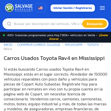
Iniciar Sesión / Registrarse
Búsqueda
400+ Subastas programadas para Hoy | 180k+ vehículos en Venta -
¡Únete
Ahora! →
INICIO
COMPRAR CARROS SALVAGE
MISSISSIPPI
TOYOTA
RAV4
Carros Usados Toyota Rav4 en Mississippi
Si estás buscando Carros usados Toyota Rav4 en
Mississippi, estás en el lugar correcto. Alrededor de 150000
vehículos reparables con poco daño y vehículos para
piezas de Copart Auto Subastas. Regístrate hoy para
participar en remates en vivo con tu propia cuenta en la
página web de Copart, sin necesitar licencia de
consecionario. Vendemos carros, camiones, camionetas,
motos, botes, equipo industrial y más, de todas las marcas
y modelos, de aseguradoras, empresas financieras, de