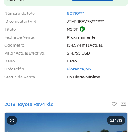
USD
Número de lote:
60710***
ID vehicular (VIN):
JTMN1RFV7K*******
Título:
MS ST
R
Fecha de Venta:
Proximamente
Odómetro:
154,974 mi (Actual)
Valor Actual Efectivo:
$14,755 USD
Daño:
Lado
Ubicación:
Florence, MS
Status de Venta:
En Oferta Mínima
2018 Toyota Rav4 xle
1
/13