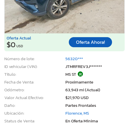
Oferta Actual
Oferta Ahora!
$0
USD
Número de lote:
56320***
ID vehicular (VIN):
JTMRFREV3J*******
Título:
MS ST
R
Fecha de Venta:
Proximamente
Odómetro:
63,943 mi (Actual)
Valor Actual Efectivo:
$21,970 USD
Daño:
Partes Frontales
Ubicación:
Florence, MS
Status de Venta:
En Oferta Mínima