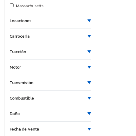
Massachusetts
Maryland
Locaciones
Maine
Michigan
Carroceria
Minnesota
Missouri
Tracción
Mississippi
Montana
Motor
North Carolina
North Dakota
Transmisión
Nebraska
Combustible
New Hampshire
New Jersey
Daño
New Mexico
Nova Scotia
Fecha de Venta
Nevada