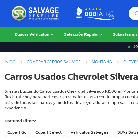
Buscar Vehículos
Selección Rápida
Subastas en
400
INICIO
COMPRAR CARROS SALVAGE
MONTANA
CHEVR
Carros Usados Chevrolet Silve
Si estás buscando Carros usados Chevrolet Silverado K1500 en Montana
Regístrate hoy para participar en remates en vivo con tu propia cuenta
más, de todas las marcas y modelos, de aseguradoras, empresas financ
experiencia.
Featured Filters:
Copart Go
Copart Select
Vehículos Salvages
SUVs Salv