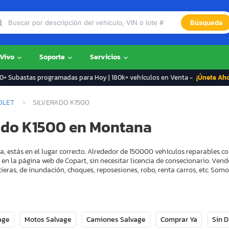
Búsqueda
 Vivo
Soporte
Servicios
+ Subastas programadas para Hoy | 180k+ vehículos en Venta -
¡Únete Ah
OLET
SILVERADO K1500
rado K1500 en Montana
, estás en el lugar correcto. Alrededor de 150000 vehículos reparables c
 en la página web de Copart, sin necesitar licencia de consecionario. Ven
ieras, de inundación, choques, reposesiones, robo, renta carros, etc. So
age
Motos Salvage
Camiones Salvage
Comprar Ya
Sin 