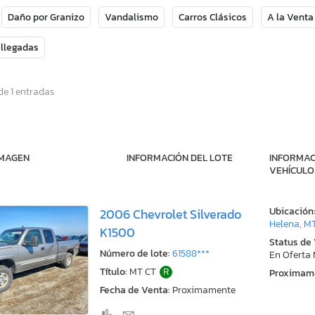
Daño por Granizo
Vandalismo
Carros Clásicos
A la Venta
 llegadas
de 1 entradas
IMAGEN
INFORMACIÓN DEL LOTE
INFORMAC
VEHÍCULO
Ubicación
2006 Chevrolet Silverado
Helena, M
K1500
Status de
Número de lote:
61588***
En Oferta
Título:
MT CT
R
Proximam
Fecha de Venta:
Proximamente