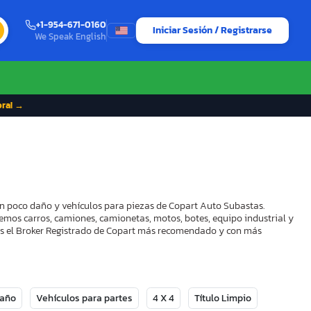
+1-954-671-0160
Iniciar Sesión / Registrarse
We Speak English
ora! →
on poco daño y vehículos para piezas de Copart Auto Subastas.
demos carros, camiones, camionetas, motos, botes, equipo industrial y
mos el Broker Registrado de Copart más recomendado y con más
Daño
Vehículos para partes
4 X 4
Título Limpio