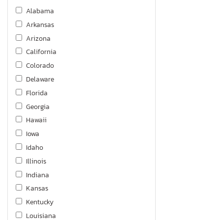
Suburban
Alabama
Tahoe
Arkansas
Trailblazer
Arizona
Trailblzr
California
Traverse
Colorado
Trax
Delaware
Trax Active
Florida
Volt
Georgia
Hawaii
Iowa
Idaho
Illinois
Indiana
Kansas
Kentucky
Louisiana