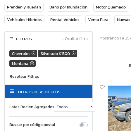
Prenden y Ruedan
Daño por Inundación
Motor Quemado
Vehículos Híbridos
Rental Vehicles
Venta Pura
Nuevas
Mostrando 1 a 25 
FILTROS
−
Ocultar filtro
Chevrolet
Silverado K1500
Montana
FILTROS DE VEHÍCULOS
Lotes Recién Agregados
Buscar por código postal