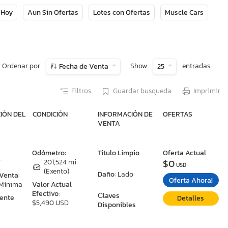
 Hoy
Aun Sin Ofertas
Lotes con Ofertas
Muscle Cars
Ordenar por
Show
entradas
Fecha de Venta
25
Filtros
Guardar busqueda
Imprimir
IÓN DEL
CONDICIÓN
INFORMACIÓN DE
OFERTAS
VENTA
:
Odómetro:
Titulo Limpio
Oferta Actual
$0
T
201,524 mi
USD
(Exento)
Daño:
Lado
 Venta:
Oferta Ahora!
 Mínima
Valor Actual
Efectivo:
Сlaves
ente
Detalles
$5,490 USD
Disponibles