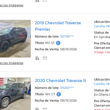
as las imágenes
Ubicación
2019 Chevrolet Traverse
Candia, N
Premier
Status de
Número de lote:
58706***
En Aproba
Título:
MA ST
E
Pre Ofert
Cierran en
Fecha de Venta:
08/11/2026
3 Days, 1 H
as las imágenes
Ubicación
2020 Chevrolet Traverse lt
Candia, N
Número de lote:
59243***
Status de
Título:
WV CT
E
En Oferta
Fecha de Venta:
08/11/2026
Pre Ofert
Cierran en
3 Days, 1 H