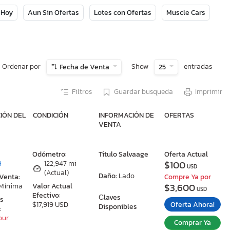
 Hoy
Aun Sin Ofertas
Lotes con Ofertas
Muscle Cars
Ordenar por
Show
entradas
Fecha de Venta
25
Filtros
Guardar busqueda
Imprimir
IÓN DEL
CONDICIÓN
INFORMACIÓN DE
OFERTAS
VENTA
:
Odómetro:
Titulo Salvaage
Oferta Actual
$100
H
122,947 mi
USD
(Actual)
Daño:
Lado
 Venta:
Compre Ya por
$3,600
 Mínima
Valor Actual
USD
Efectivo:
Сlaves
as
Oferta Ahora!
$17,919 USD
Disponibles
:
our
Comprar Ya