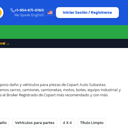
+1-954-671-0160
Iniciar Sesión / Registrarse
We Speak English
ora! →
n poco daño y vehículos para piezas de Copart Auto Subastas.
demos carros, camiones, camionetas, motos, botes, equipo industrial y
mos el Broker Registrado de Copart más recomendado y con más
Daño
Vehículos para partes
4 X 4
Título Limpio