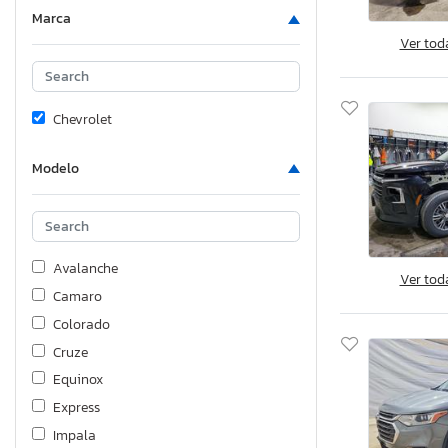
Marca
Ver tod
Chevrolet
Modelo
Avalanche
Ver tod
Camaro
Colorado
Cruze
Equinox
Express
Impala