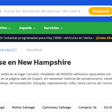
Búsqueda
 Vivo
Soporte
Servicios
+ Subastas programadas para Hoy | 180k+ vehículos en Venta -
¡Únete Ah
CHEVROLET
TRAVERSE
rse en New Hampshire
estás en el lugar correcto. Alrededor de 150000 vehículos reparables co
 en la página web de Copart, sin necesitar licencia de consecionario. Ven
ieras, de inundación, choques, reposesiones, robo, renta carros, etc. So
age
Motos Salvage
Camiones Salvage
Comprar Ya
Sin 