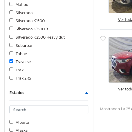
Malibu
Silverado
Ver tod
Silverado K1500
Silverado K1500 lt
Silverado K2500 Heavy dut
Suburban
Tahoe
Traverse
Trax
Trax 2RS
Ver tod
Estados
Mostrando 1 a 25 
Alberta
Alaska