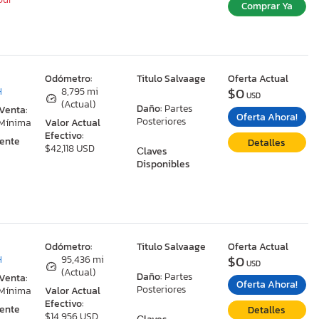
Comprar Ya
:
Odómetro:
Titulo Salvaage
Oferta Actual
$0
H
8,795 mi
USD
(Actual)
Daño:
Partes
 Venta:
Oferta Ahora!
Posteriores
 Mínima
Valor Actual
Efectivo:
ente
Detalles
$42,118 USD
Сlaves
Disponibles
:
Odómetro:
Titulo Salvaage
Oferta Actual
$0
H
95,436 mi
USD
(Actual)
Daño:
Partes
 Venta:
Oferta Ahora!
Posteriores
 Mínima
Valor Actual
Efectivo:
ente
Detalles
$14,956 USD