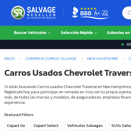
Buscar Vehículos
Selección Rápida
Subastas en
400
INICIO
COMPRAR CARROS SALVAGE
NEW HAMPSHIRE
Carros Usados Chevrolet Trave
Si estás buscando Carros usados Chevrolet Traverse en New Hampshire, 
Regístrate hoy para participar en remates en vivo con tu propia cuenta
más, de todas las marcas y modelos, de aseguradoras, empresas financ
experiencia.
Featured Filters:
Copart Go
Copart Select
Vehículos Salvages
SUVs Salv