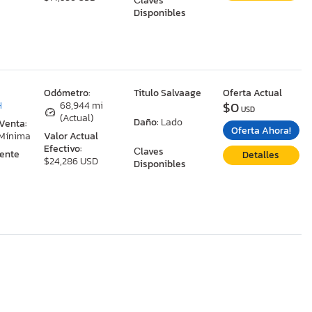
Сlaves
Disponibles
:
Odómetro:
Titulo Salvaage
Oferta Actual
$0
H
68,944 mi
USD
(Actual)
Daño:
Lado
 Venta:
Oferta Ahora!
 Mínima
Valor Actual
Efectivo:
Сlaves
ente
Detalles
$24,286 USD
Disponibles