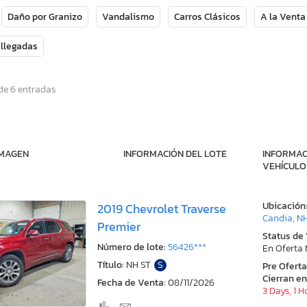
Daño por Granizo
Vandalismo
Carros Clásicos
A la Venta
 llegadas
de 6 entradas
IMAGEN
INFORMACIÓN DEL LOTE
INFORMAC
VEHÍCULO
Ubicación
2019 Chevrolet Traverse
Candia, N
Premier
Status de
Número de lote:
56426***
En Oferta
Título:
NH ST
S
Pre Ofert
Cierran en
Fecha de Venta:
08/11/2026
3 Days, 1 H