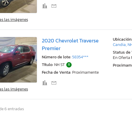
as las imágenes
Ubicación
2020 Chevrolet Traverse
Candia, N
Premier
Status de
Número de lote:
58354***
En Oferta
Título:
NH ST
R
Proximam
Fecha de Venta:
Proximamente
as las imágenes
de 6 entradas