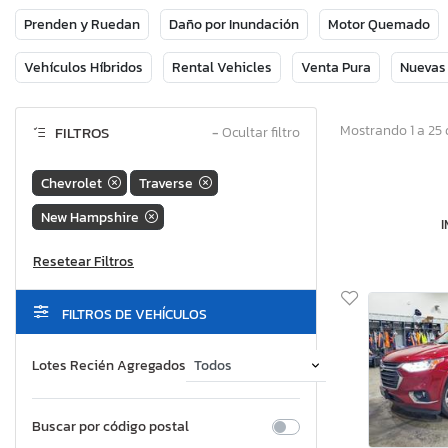
Prenden y Ruedan
Daño por Inundación
Motor Quemado
Vehículos Híbridos
Rental Vehicles
Venta Pura
Nuevas
Mostrando 1 a 25 
FILTROS
−
Ocultar filtro
Chevrolet
Traverse
New Hampshire
FILTROS DE VEHÍCULOS
Lotes Recién Agregados
Buscar por código postal