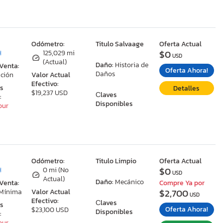
:
Odómetro:
Titulo Salvaage
Oferta Actual
$0
H
125,029 mi
USD
(Actual)
Daño:
Historia de
 Venta:
Oferta Ahora!
Daños
ción
Valor Actual
Efectivo:
as
Detalles
$19,237 USD
Сlaves
:
Disponibles
our
:
Odómetro:
Titulo Limpio
Oferta Actual
$0
H
0 mi (No
USD
Actual)
Daño:
Mecánico
 Venta:
Compre Ya por
$2,700
 Mínima
Valor Actual
USD
Efectivo:
Сlaves
as
Oferta Ahora!
$23,100 USD
Disponibles
:
our