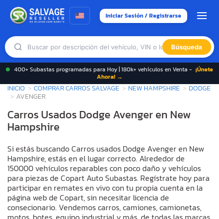
Iniciar Sesión / Registrarse
Búsqueda
400+ Subastas programadas para Hoy | 180k+ vehículos en Venta -
¡Únete
Ahora! →
INICIO
COMPRAR CARROS SALVAGE
NEW HAMPSHIRE
DODGE
AVENGER
Carros Usados Dodge Avenger en New
Hampshire
Si estás buscando Carros usados Dodge Avenger en New
Hampshire, estás en el lugar correcto. Alrededor de
150000 vehículos reparables con poco daño y vehículos
para piezas de Copart Auto Subastas. Regístrate hoy para
participar en remates en vivo con tu propia cuenta en la
página web de Copart, sin necesitar licencia de
consecionario. Vendemos carros, camiones, camionetas,
motos, botes, equipo industrial y más, de todas las marcas