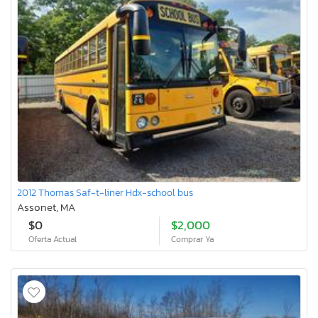
2012 Thomas Saf-t-liner Hdx-school bus
Assonet, MA
$0
$2,000
Oferta Actual
Comprar Ya