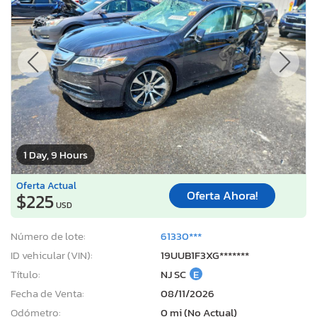
1 Day, 9 Hours
Oferta Actual
Oferta Ahora!
$225
USD
Número de lote:
61330***
ID vehicular (VIN):
19UUB1F3XG*******
Título:
NJ SC
E
Fecha de Venta:
08/11/2026
Odómetro:
0 mi (No Actual)