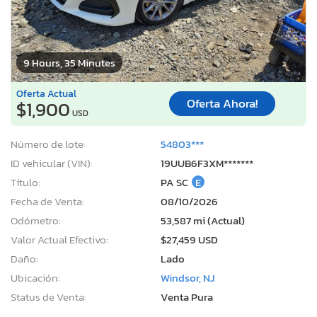
9 Hours, 35 Minutes
Oferta Actual
Oferta Ahora!
$1,900
USD
Número de lote:
54803***
ID vehicular (VIN):
19UUB6F3XM*******
Título:
PA SC
E
Fecha de Venta:
08/10/2026
Odómetro:
53,587 mi (Actual)
Valor Actual Efectivo:
$27,459 USD
Daño:
Lado
Ubicación:
Windsor, NJ
Status de Venta:
Venta Pura