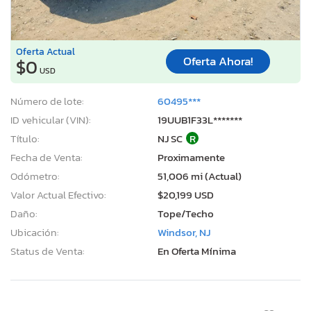
Oferta Actual
Oferta Ahora!
$0
USD
Número de lote:
60495***
ID vehicular (VIN):
19UUB1F33L*******
Título:
NJ SC
R
Fecha de Venta:
Proximamente
Odómetro:
51,006 mi (Actual)
Valor Actual Efectivo:
$20,199 USD
Daño:
Tope/Techo
Ubicación:
Windsor, NJ
Status de Venta:
En Oferta Mínima