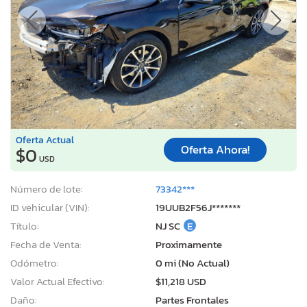
Oferta Actual
Oferta Ahora!
$0
USD
Número de lote:
73342***
ID vehicular (VIN):
19UUB2F56J*******
Título:
NJ SC
E
Fecha de Venta:
Proximamente
Odómetro:
0 mi (No Actual)
Valor Actual Efectivo:
$11,218 USD
Daño:
Partes Frontales