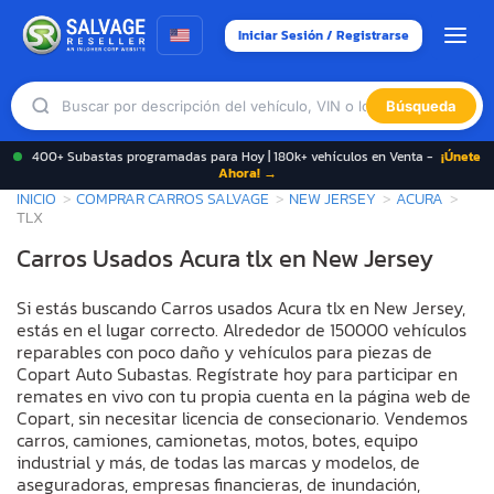
Iniciar Sesión / Registrarse
Búsqueda
400+ Subastas programadas para Hoy | 180k+ vehículos en Venta -
¡Únete
Ahora! →
INICIO
COMPRAR CARROS SALVAGE
NEW JERSEY
ACURA
TLX
Carros Usados Acura tlx en New Jersey
Si estás buscando Carros usados Acura tlx en New Jersey,
estás en el lugar correcto. Alrededor de 150000 vehículos
reparables con poco daño y vehículos para piezas de
Copart Auto Subastas. Regístrate hoy para participar en
remates en vivo con tu propia cuenta en la página web de
Copart, sin necesitar licencia de consecionario. Vendemos
carros, camiones, camionetas, motos, botes, equipo
industrial y más, de todas las marcas y modelos, de
aseguradoras, empresas financieras, de inundación,