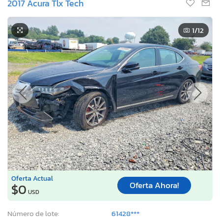
2017 Acura Tlx Tech
1
/12
Oferta Actual
Oferta Ahora!
$0
USD
Número de lote:
61428***