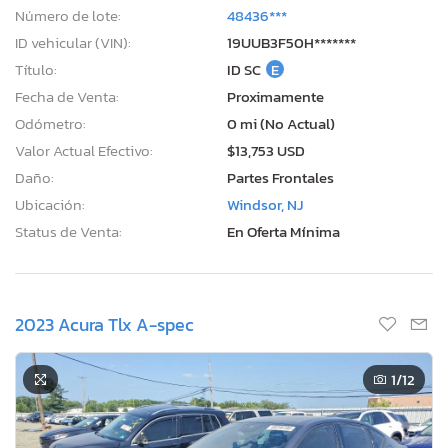
Número de lote:
48436***
ID vehicular (VIN):
19UUB3F50H*******
Título:
ID SC
E
Fecha de Venta:
Proximamente
Odómetro:
0 mi (No Actual)
Valor Actual Efectivo:
$13,753 USD
Daño:
Partes Frontales
Ubicación:
Windsor, NJ
Status de Venta:
En Oferta Mínima
2023 Acura Tlx A-spec
1
/12