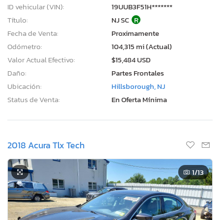
ID vehicular (VIN):
19UUB3F51H*******
Título:
NJ SC
R
Fecha de Venta:
Proximamente
Odómetro:
104,315 mi (Actual)
Valor Actual Efectivo:
$15,484 USD
Daño:
Partes Frontales
Ubicación:
Hillsborough, NJ
Status de Venta:
En Oferta Mínima
2018 Acura Tlx Tech
1
/13