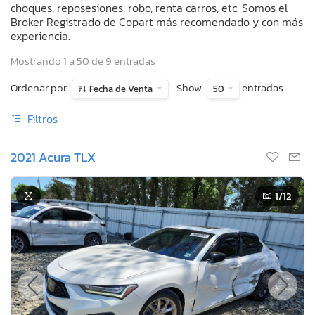
choques, reposesiones, robo, renta carros, etc. Somos el
Broker Registrado de Copart más recomendado y con más
experiencia.
Mostrando 1 a 50 de 9 entradas
Ordenar por
Show
entradas
Fecha de Venta
50
Filtros
2021 Acura TLX
1
/12