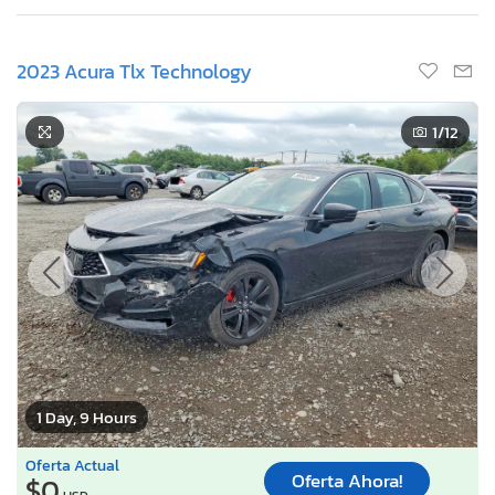
2023 Acura Tlx Technology
1
/12
1 Day, 9 Hours
Oferta Actual
Oferta Ahora!
$0