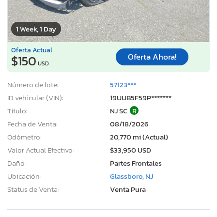
1 Week, 1 Day
Oferta Actual
Oferta Ahora!
$150
USD
Número de lote:
57123***
ID vehicular (VIN):
19UUB5F59P*******
Título:
NJ SC
R
Fecha de Venta:
08/18/2026
Odómetro:
20,770 mi (Actual)
Valor Actual Efectivo:
$33,950 USD
Daño:
Partes Frontales
Ubicación:
Glassboro, NJ
Status de Venta:
Venta Pura