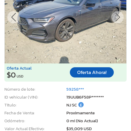
Oferta Actual
Oferta Ahora!
$0
USD
Número de lote:
59258***
ID vehicular (VIN):
19UUB6F58P*******
Título:
NJ SC
E
Fecha de Venta:
Proximamente
Odómetro:
0 mi (No Actual)
Valor Actual Efectivo:
$35,009 USD