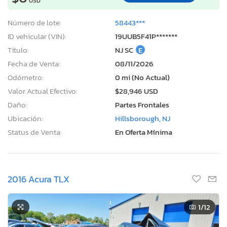
USD
Número de lote:
58443***
ID vehicular (VIN):
19UUB5F41P*******
Título:
NJ SC
E
Fecha de Venta:
08/11/2026
Odómetro:
0 mi (No Actual)
Valor Actual Efectivo:
$28,946 USD
Daño:
Partes Frontales
Ubicación:
Hillsborough, NJ
Status de Venta:
En Oferta Mínima
2016 Acura TLX
1
/12