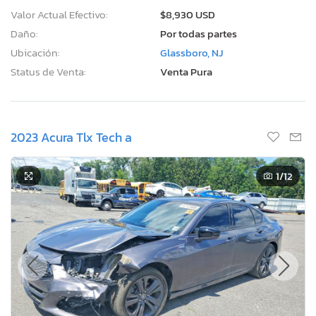
Valor Actual Efectivo:
$8,930 USD
Daño:
Por todas partes
Ubicación:
Glassboro, NJ
Status de Venta:
Venta Pura
2023 Acura Tlx Tech a
1
/12