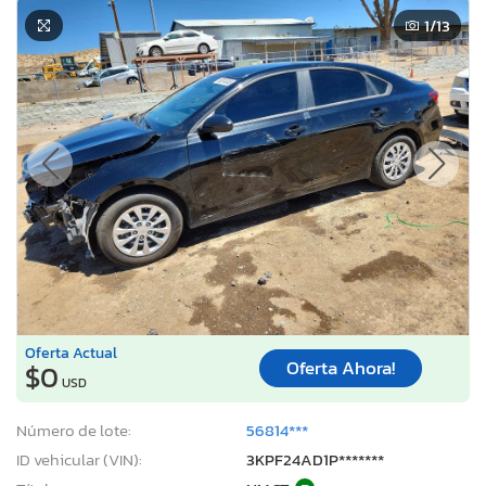
1
/13
Oferta Actual
Oferta Ahora!
$0
USD
Número de lote:
56814***
ID vehicular (VIN):
3KPF24AD1P*******