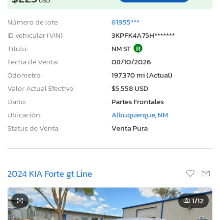
USD
Número de lote:
61955***
ID vehicular (VIN):
3KPFK4A75H*******
Título:
NM ST
R
Fecha de Venta:
08/10/2026
Odómetro:
197,370 mi (Actual)
Valor Actual Efectivo:
$5,558 USD
Daño:
Partes Frontales
Ubicación:
Albuquerque, NM
Status de Venta:
Venta Pura
2024 KIA Forte gt Line
1
/12