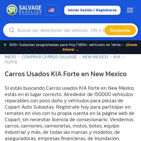
Iniciar Sesión / Registrarse
Búsqueda
400+ Subastas programadas para Hoy | 180k+ vehículos en Venta -
¡Únete
Ahora! →
INICIO
COMPRAR CARROS SALVAGE
NEW MEXICO
KIA
FORTE
Carros Usados KIA Forte en New Mexico
Si estás buscando Carros usados KIA Forte en New Mexico,
estás en el lugar correcto. Alrededor de 150000 vehículos
reparables con poco daño y vehículos para piezas de
Copart Auto Subastas. Regístrate hoy para participar en
remates en vivo con tu propia cuenta en la página web de
Copart, sin necesitar licencia de consecionario. Vendemos
carros, camiones, camionetas, motos, botes, equipo
industrial y más, de todas las marcas y modelos, de
aseguradoras, empresas financieras, de inundación,