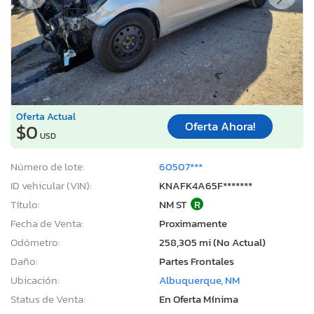
Oferta Actual
Oferta Ahora!
$0
USD
Número de lote:
60507***
ID vehicular (VIN):
KNAFK4A65F*******
Título:
NM ST
R
Fecha de Venta:
Proximamente
Odómetro:
258,305 mi (No Actual)
Daño:
Partes Frontales
Ubicación:
Albuquerque, NM
Status de Venta:
En Oferta Mínima