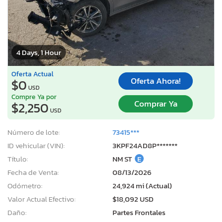
4 Days, 1 Hour
Oferta Actual
Oferta Ahora!
$0
USD
Compre Ya por
Comprar Ya
$2,250
USD
Número de lote:
73415***
ID vehicular (VIN):
3KPF24AD8P*******
Título:
NM ST
E
Fecha de Venta:
08/13/2026
Odómetro:
24,924 mi (Actual)
Valor Actual Efectivo:
$18,092 USD
Daño:
Partes Frontales