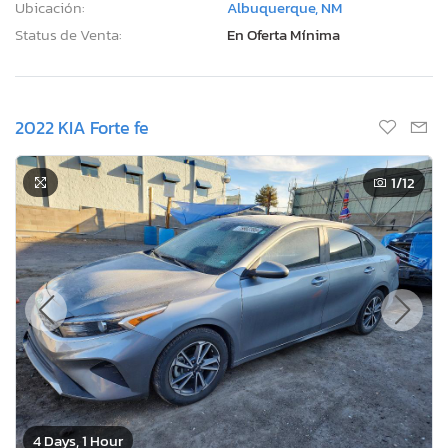
Ubicación:
Albuquerque, NM
Status de Venta:
En Oferta Mínima
2022 KIA Forte fe
1
/12
4 Days, 1 Hour