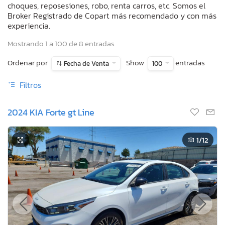
choques, reposesiones, robo, renta carros, etc. Somos el
Broker Registrado de Copart más recomendado y con más
experiencia.
Mostrando 1 a 100 de 8 entradas
Ordenar por
Show
entradas
Fecha de Venta
100
Filtros
2024 KIA Forte gt Line
1
/12