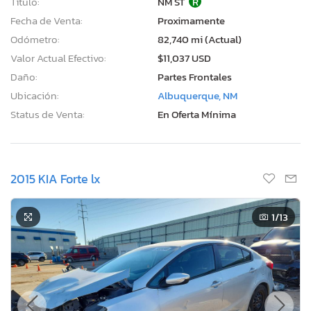
Título:
NM ST
R
Fecha de Venta:
Proximamente
Odómetro:
82,740 mi (Actual)
Valor Actual Efectivo:
$11,037 USD
Daño:
Partes Frontales
Ubicación:
Albuquerque, NM
Status de Venta:
En Oferta Mínima
2015 KIA Forte lx
1
/13