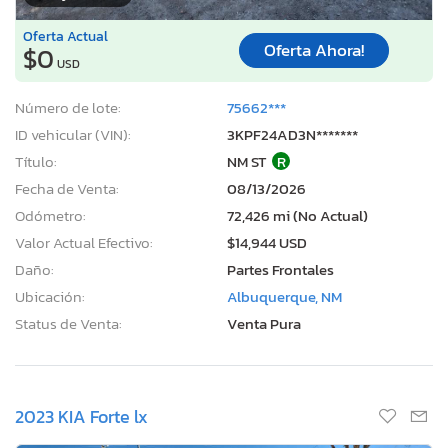
Oferta Actual
Oferta Ahora!
$0
USD
Número de lote:
75662***
ID vehicular (VIN):
3KPF24AD3N*******
Título:
NM ST
R
Fecha de Venta:
08/13/2026
Odómetro:
72,426 mi (No Actual)
Valor Actual Efectivo:
$14,944 USD
Daño:
Partes Frontales
Ubicación:
Albuquerque, NM
Status de Venta:
Venta Pura
2023 KIA Forte lx