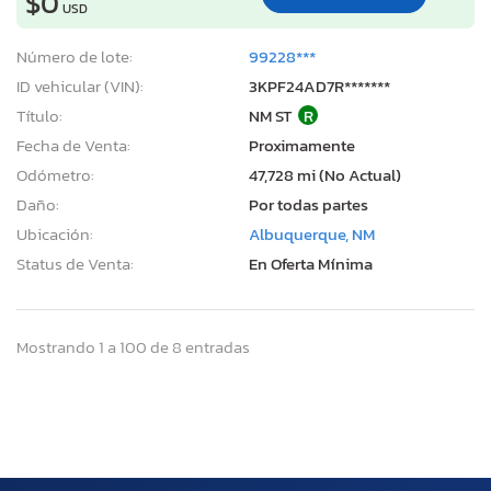
$0
USD
Número de lote:
99228***
ID vehicular (VIN):
3KPF24AD7R*******
Título:
NM ST
R
Fecha de Venta:
Proximamente
Odómetro:
47,728 mi (No Actual)
Daño:
Por todas partes
Ubicación:
Albuquerque, NM
Status de Venta:
En Oferta Mínima
Mostrando 1 a 100 de 8 entradas