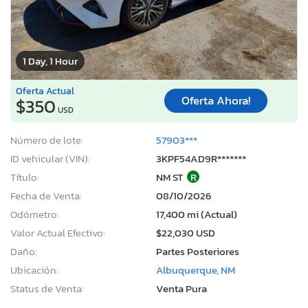
1 Day, 1 Hour
Oferta Actual
Oferta Ahora!
$350
USD
Número de lote:
57903***
ID vehicular (VIN):
3KPF54AD9R*******
Título:
NM ST
R
Fecha de Venta:
08/10/2026
Odómetro:
17,400 mi (Actual)
Valor Actual Efectivo:
$22,030 USD
Daño:
Partes Posteriores
Ubicación:
Albuquerque, NM
Status de Venta:
Venta Pura