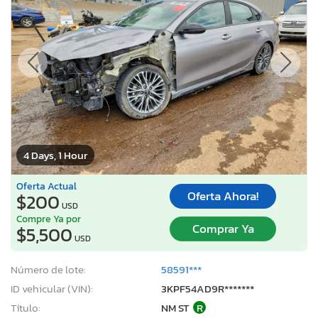
4 Days, 1 Hour
Oferta Actual
Oferta Ahora!
$200
USD
Compre Ya por
Comprar Ya
$5,500
USD
Número de lote:
58591***
ID vehicular (VIN):
3KPF54AD9R*******
Título:
NM ST
R