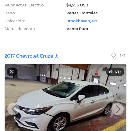
Valor Actual Efectivo:
$4,556 USD
Daño:
Partes Frontales
Ubicación:
Brookhaven, NY
Status de Venta:
Venta Pura
2017 Chevrolet Cruze lt
1
/12