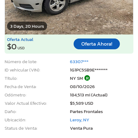
3 Days, 20 Hours
Oferta Actual
Oferta Ahora!
$0
USD
Número de lote:
63307***
ID vehicular (VIN):
1G1PC5SB9E*******
Título:
NY SM
R
Fecha de Venta:
08/10/2026
Odómetro:
184,513 mi (Actual)
Valor Actual Efectivo:
$5,589 USD
Daño:
Partes Frontales
Ubicación:
Leroy, NY
Status de Venta:
Venta Pura