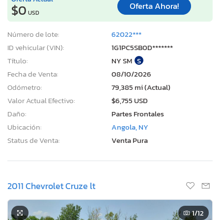
Oferta Ahora!
$0
USD
Número de lote:
62022***
ID vehicular (VIN):
1G1PC5SB0D*******
Título:
NY SM
S
Fecha de Venta:
08/10/2026
Odómetro:
79,385 mi (Actual)
Valor Actual Efectivo:
$6,755 USD
Daño:
Partes Frontales
Ubicación:
Angola, NY
Status de Venta:
Venta Pura
2011 Chevrolet Cruze lt
1
/12