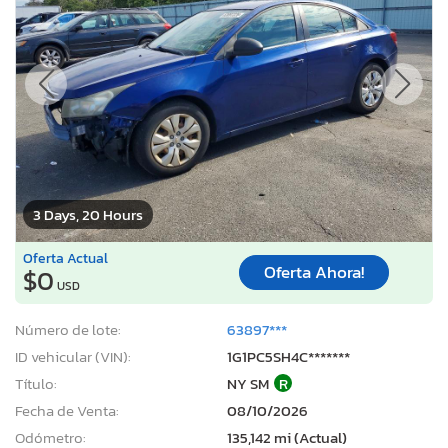
3 Days, 20 Hours
Oferta Actual
Oferta Ahora!
$0
USD
Número de lote:
63897***
ID vehicular (VIN):
1G1PC5SH4C*******
Título:
NY SM
R
Fecha de Venta:
08/10/2026
Odómetro:
135,142 mi (Actual)