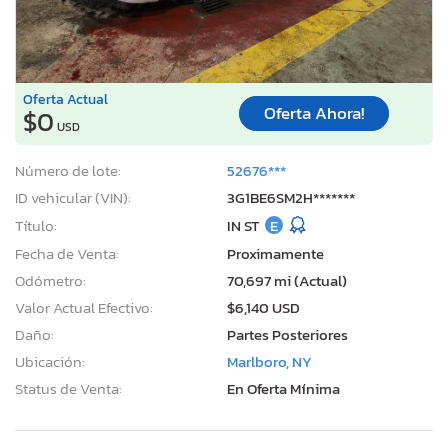
Oferta Actual
Oferta Ahora!
$0
USD
Número de lote:
52676***
ID vehicular (VIN):
3G1BE6SM2H*******
Título:
IN ST
E
Fecha de Venta:
Proximamente
Odómetro:
70,697 mi (Actual)
Valor Actual Efectivo:
$6,140 USD
Daño:
Partes Posteriores
Ubicación:
Marlboro, NY
Status de Venta:
En Oferta Mínima