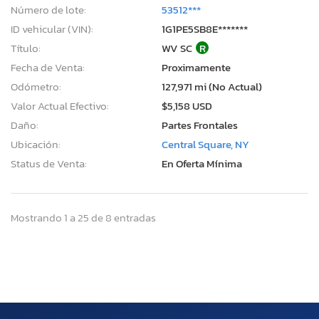
Número de lote:
53512***
ID vehicular (VIN):
1G1PE5SB8E*******
Título:
WV SC
R
Fecha de Venta:
Proximamente
Odómetro:
127,971 mi (No Actual)
Valor Actual Efectivo:
$5,158 USD
Daño:
Partes Frontales
Ubicación:
Central Square, NY
Status de Venta:
En Oferta Mínima
Mostrando 1 a 25 de 8 entradas