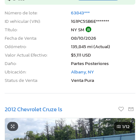
Número de lote:
63843***
ID vehicular (VIN):
1G1PC5SB6E*******
Título:
NY SM
R
Fecha de Venta:
08/10/2026
Odómetro:
135,845 mi (Actual)
Valor Actual Efectivo:
$5,111 USD
Daño:
Partes Posteriores
Ubicación:
Albany, NY
Status de Venta:
Venta Pura
2012 Chevrolet Cruze ls
1
/12