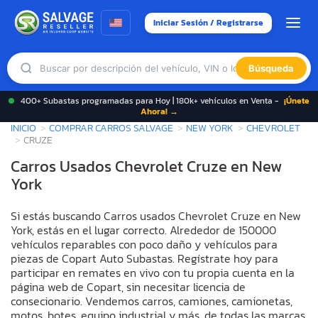
Iniciar Sesión / Registrarse
Búsqueda
400+ Subastas programadas para Hoy | 180k+ vehículos en Venta -
¡Únete
Ahora! →
INICIO
COMPRAR CARROS SALVAGE
NEW YORK
CHEVROLET
CRUZE
Carros Usados Chevrolet Cruze en New
York
Si estás buscando Carros usados Chevrolet Cruze en New
York, estás en el lugar correcto. Alrededor de 150000
vehículos reparables con poco daño y vehículos para
piezas de Copart Auto Subastas. Regístrate hoy para
participar en remates en vivo con tu propia cuenta en la
página web de Copart, sin necesitar licencia de
consecionario. Vendemos carros, camiones, camionetas,
motos, botes, equipo industrial y más, de todas las marcas