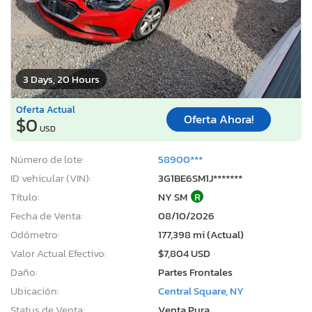
3 Days, 20 Hours
Oferta Actual
Oferta Ahora!
$0
USD
Número de lote:
58900***
ID vehicular (VIN):
3G1BE6SM1J*******
Título:
NY SM
R
Fecha de Venta:
08/10/2026
Odómetro:
177,398 mi (Actual)
Valor Actual Efectivo:
$7,804 USD
Daño:
Partes Frontales
Ubicación:
Central Square, NY
Status de Venta:
Venta Pura