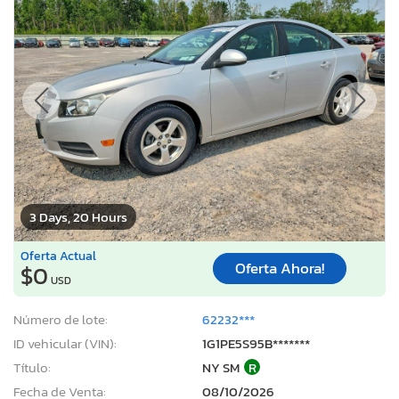
3 Days, 20 Hours
Oferta Actual
Oferta Ahora!
$0
USD
Número de lote:
62232***
ID vehicular (VIN):
1G1PE5S95B*******
Título:
NY SM
R
Fecha de Venta:
08/10/2026