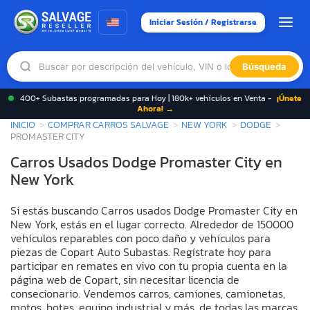
Iniciar Sesión / Registrarse
Búsqueda
400+ Subastas programadas para Hoy | 180k+ vehículos en Venta -
¡Únete
Ahora! →
INICIO
COMPRAR CARROS SALVAGE
NEW YORK
DODGE
PROMASTER CITY
Carros Usados Dodge Promaster City en
New York
Si estás buscando Carros usados Dodge Promaster City en
New York, estás en el lugar correcto. Alrededor de 150000
vehículos reparables con poco daño y vehículos para
piezas de Copart Auto Subastas. Regístrate hoy para
participar en remates en vivo con tu propia cuenta en la
página web de Copart, sin necesitar licencia de
consecionario. Vendemos carros, camiones, camionetas,
motos, botes, equipo industrial y más, de todas las marcas