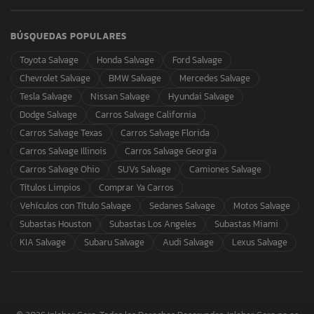
BÚSQUEDAS POPULARES
Toyota Salvage
Honda Salvage
Ford Salvage
Chevrolet Salvage
BMW Salvage
Mercedes Salvage
Tesla Salvage
Nissan Salvage
Hyundai Salvage
Dodge Salvage
Carros Salvage California
Carros Salvage Texas
Carros Salvage Florida
Carros Salvage Illinois
Carros Salvage Georgia
Carros Salvage Ohio
SUVs Salvage
Camiones Salvage
Títulos Limpios
Comprar Ya Carros
Vehículos con Título Salvage
Sedanes Salvage
Motos Salvage
Subastas Houston
Subastas Los Angeles
Subastas Miami
KIA Salvage
Subaru Salvage
Audi Salvage
Lexus Salvage