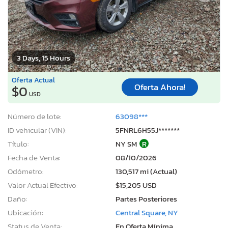
3 Days, 15 Hours
Oferta Actual
Oferta Ahora!
$0
USD
Número de lote:
63098***
ID vehicular (VIN):
5FNRL6H55J*******
Título:
NY SM
R
Fecha de Venta:
08/10/2026
Odómetro:
130,517 mi (Actual)
Valor Actual Efectivo:
$15,205 USD
Daño:
Partes Posteriores
Ubicación:
Central Square, NY
Status de Venta:
En Oferta Mínima