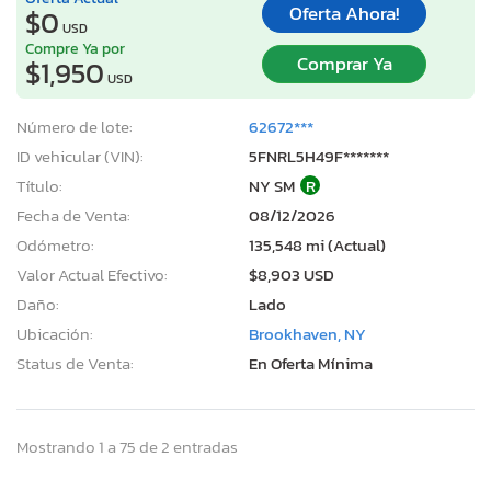
Oferta Ahora!
$0
USD
Compre Ya por
Comprar Ya
$1,950
USD
Número de lote:
62672***
ID vehicular (VIN):
5FNRL5H49F*******
Título:
NY SM
R
Fecha de Venta:
08/12/2026
Odómetro:
135,548 mi (Actual)
Valor Actual Efectivo:
$8,903 USD
Daño:
Lado
Ubicación:
Brookhaven, NY
Status de Venta:
En Oferta Mínima
Mostrando 1 a 75 de 2 entradas