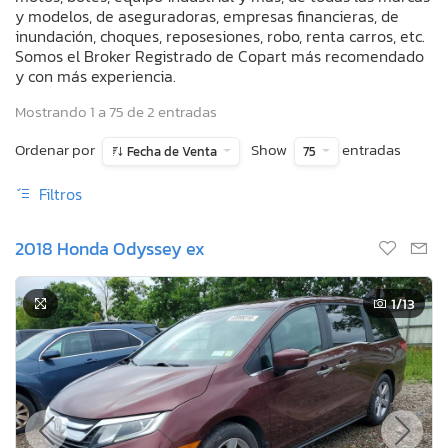
y modelos, de aseguradoras, empresas financieras, de
inundación, choques, reposesiones, robo, renta carros, etc.
Somos el Broker Registrado de Copart más recomendado
y con más experiencia.
Mostrando 1 a 75 de 2 entradas
Ordenar por
Show
entradas
Fecha de Venta
75
Filtros
2018 Honda Odyssey ex
1
/13