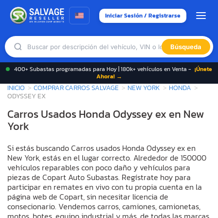
Iniciar Sesión / Registrarse
Búsqueda
400+ Subastas programadas para Hoy | 180k+ vehículos en Venta -
¡Únete
Ahora! →
INICIO
COMPRAR CARROS SALVAGE
NEW YORK
HONDA
ODYSSEY EX
Carros Usados Honda Odyssey ex en New
York
Si estás buscando Carros usados Honda Odyssey ex en
New York, estás en el lugar correcto. Alrededor de 150000
vehículos reparables con poco daño y vehículos para
piezas de Copart Auto Subastas. Regístrate hoy para
participar en remates en vivo con tu propia cuenta en la
página web de Copart, sin necesitar licencia de
consecionario. Vendemos carros, camiones, camionetas,
motos, botes, equipo industrial y más, de todas las marcas