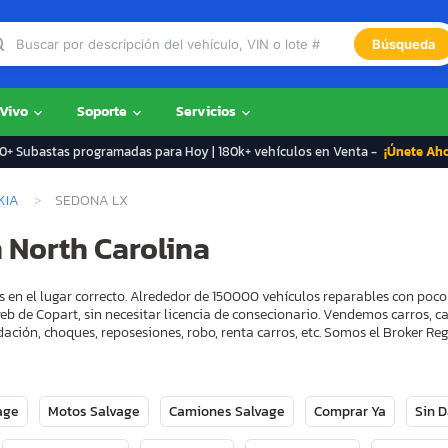
Búsqueda
 Vivo
Soporte
Servicios
+ Subastas programadas para Hoy | 180k+ vehículos en Venta -
¡Únete Ah
KIA
SEDONA LX
 North Carolina
s en el lugar correcto. Alrededor de 150000 vehículos reparables con poc
eb de Copart, sin necesitar licencia de consecionario. Vendemos carros, 
ación, choques, reposesiones, robo, renta carros, etc. Somos el Broker 
age
Motos Salvage
Camiones Salvage
Comprar Ya
Sin 