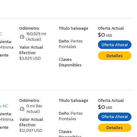
:
Odómetro:
Titulo Salvaage
Oferta Actual
$0
C
160,829 mi
USD
(Actual)
Daño:
Partes
 Venta:
Oferta Ahora!
Frontales
 Mínima
Valor Actual
Efectivo:
ente
Detalles
$3,829 USD
Сlaves
Disponibles
:
Odómetro:
Titulo Salvaage
Oferta Actual
$0
, NC
0 mi (No
USD
Actual)
Daño:
Partes
 Venta:
Oferta Ahora!
Frontales
 Mínima
Valor Actual
Efectivo:
ente
Detalles
$12,097 USD
Сlaves