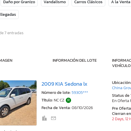
Daño por Granizo
Vandalismo
Carros Clásicos
A la Venta
 llegadas
de 7 entradas
IMAGEN
INFORMACIÓN DEL LOTE
INFORMAC
VEHÍCULO
Ubicación
2009 KIA Sedona lx
China Grov
Número de lote:
59305***
Status de
Título:
NC CZ
R
En Oferta
Fecha de Venta:
08/10/2026
Pre Ofert
Cierran en
2 Days, 12