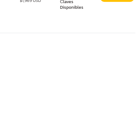
$1,969 USD
Сlaves
Disponibles