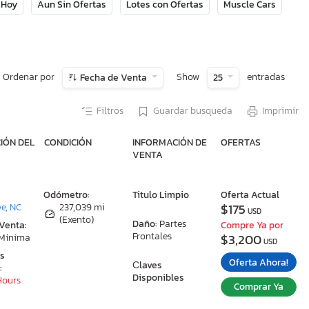
 Hoy
Aun Sin Ofertas
Lotes con Ofertas
Muscle Cars
Ordenar por
Show
entradas
Fecha de Venta
25
Filtros
Guardar busqueda
Imprimir
IÓN DEL
CONDICIÓN
INFORMACIÓN DE
OFERTAS
VENTA
:
Odómetro:
Titulo Limpio
Oferta Actual
$175
e, NC
237,039 mi
USD
(Exento)
Daño:
Partes
 Venta:
Compre Ya por
Frontales
$3,200
 Mínima
USD
as
Oferta Ahora!
Сlaves
:
Disponibles
 Hours
Comprar Ya