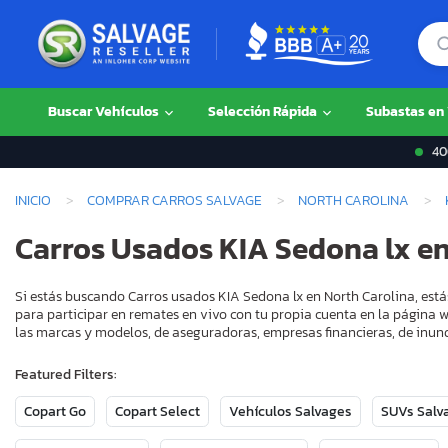
Buscar Vehículos
Selección Rápida
Subastas en
400
INICIO
COMPRAR CARROS SALVAGE
NORTH CAROLINA
Carros Usados KIA Sedona lx en
Si estás buscando Carros usados KIA Sedona lx en North Carolina, está
para participar en remates en vivo con tu propia cuenta en la página w
las marcas y modelos, de aseguradoras, empresas financieras, de inund
Featured Filters:
Copart Go
Copart Select
Vehículos Salvages
SUVs Salv