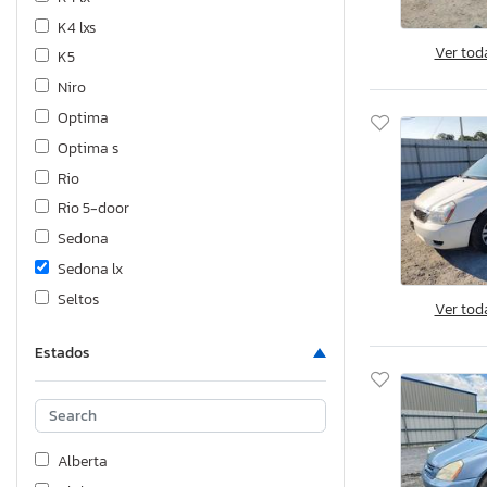
K4 lxs
Ver tod
K5
Niro
Optima
Optima s
Rio
Rio 5-door
Sedona
Sedona lx
Seltos
Ver tod
Sorento
Estados
Sorento ba
Soul
Soul Base
Soul s
Alberta
Spectra