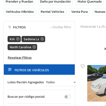
Prenden y Ruedan
Daño por Inundación
Motor Quemado
Vehículos Híbridos
Rental Vehicles
Venta Pura
Nuevas
Mostrando 1 a 25 
FILTROS
−
Ocultar filtro
KIA
Sedona Lx
North Carolina
FILTROS DE VEHÍCULOS
Lotes Recién Agregados
Buscar por código postal