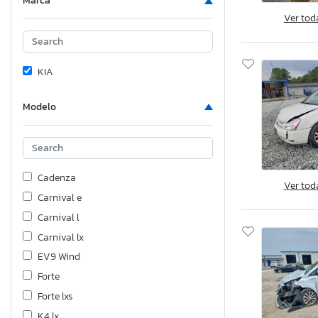
Marca
Ver tod
KIA
Modelo
Cadenza
Ver tod
Carnival e
Carnival l
Carnival lx
EV9 Wind
Forte
Forte lxs
K4 lx