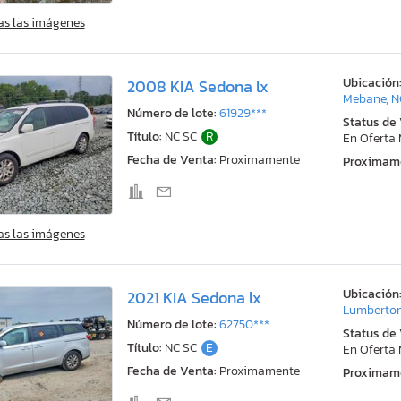
as las imágenes
Ubicación
2008 KIA Sedona lx
Mebane, N
Número de lote:
61929***
Status de
Título:
NC SC
R
En Oferta
Fecha de Venta:
Proximamente
Proximam
as las imágenes
Ubicación
2021 KIA Sedona lx
Lumberton
Número de lote:
62750***
Status de
Título:
NC SC
E
En Oferta
Fecha de Venta:
Proximamente
Proximam