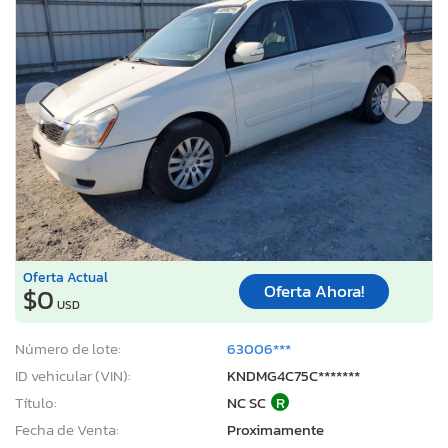
Oferta Actual
Oferta Ahora!
$0
USD
Número de lote:
63006***
ID vehicular (VIN):
KNDMG4C75C*******
Título:
NC SC
R
Fecha de Venta:
Proximamente