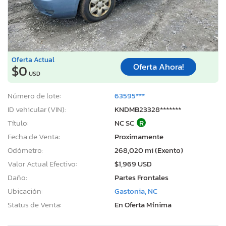
Oferta Actual
Oferta Ahora!
$0
USD
Número de lote:
63595***
ID vehicular (VIN):
KNDMB23328*******
Título:
NC SC
R
Fecha de Venta:
Proximamente
Odómetro:
268,020 mi (Exento)
Valor Actual Efectivo:
$1,969 USD
Daño:
Partes Frontales
Ubicación:
Gastonia, NC
Status de Venta:
En Oferta Mínima