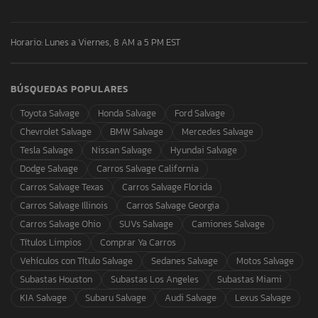
Horario: Lunes a Viernes, 8 AM a 5 PM EST
BÚSQUEDAS POPULARES
Toyota Salvage
Honda Salvage
Ford Salvage
Chevrolet Salvage
BMW Salvage
Mercedes Salvage
Tesla Salvage
Nissan Salvage
Hyundai Salvage
Dodge Salvage
Carros Salvage California
Carros Salvage Texas
Carros Salvage Florida
Carros Salvage Illinois
Carros Salvage Georgia
Carros Salvage Ohio
SUVs Salvage
Camiones Salvage
Títulos Limpios
Comprar Ya Carros
Vehículos con Título Salvage
Sedanes Salvage
Motos Salvage
Subastas Houston
Subastas Los Angeles
Subastas Miami
KIA Salvage
Subaru Salvage
Audi Salvage
Lexus Salvage