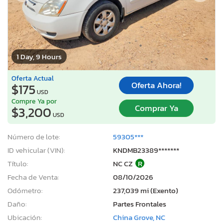
1 Day, 9 Hours
Oferta Actual
Oferta Ahora!
$175
USD
Compre Ya por
Comprar Ya
$3,200
USD
Número de lote:
59305***
ID vehicular (VIN):
KNDMB23389*******
Título:
NC CZ
R
Fecha de Venta:
08/10/2026
Odómetro:
237,039 mi (Exento)
Daño:
Partes Frontales
Ubicación:
China Grove, NC