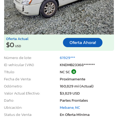
Oferta Actual
Oferta Ahora!
$0
USD
Número de lote:
61929***
ID vehicular (VIN):
KNDMB23368*******
Título:
NC SC
R
Fecha de Venta:
Proximamente
Odómetro:
160,829 mi (Actual)
Valor Actual Efectivo:
$3,829 USD
Daño:
Partes Frontales
Ubicación:
Mebane, NC
Status de Venta:
En Oferta Mínima