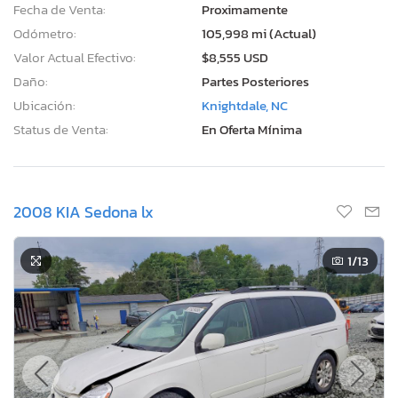
Fecha de Venta:
Proximamente
Odómetro:
105,998 mi (Actual)
Valor Actual Efectivo:
$8,555 USD
Daño:
Partes Posteriores
Ubicación:
Knightdale, NC
Status de Venta:
En Oferta Mínima
2008 KIA Sedona lx
1
/13