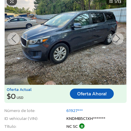
1
/13
Oferta Actual
Oferta Ahora!
$0
USD
Número de lote:
61927***
ID vehicular (VIN):
KNDMB5C1XH*******
Título:
NC SC
R