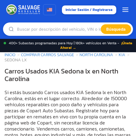
Iniciar Sesión / Registrarse
Búsqueda
400+ Subastas programadas para Hoy | 180k+ vehículos en Venta -
¡Únete
Ahora! →
INICIO
COMPRAR CARROS SALVAGE
NORTH CAROLINA
KIA
SEDONA LX
Carros Usados KIA Sedona lx en North
Carolina
Si estás buscando Carros usados KIA Sedona lx en North
Carolina, estás en el lugar correcto. Alrededor de 150000
vehículos reparables con poco daño y vehículos para
piezas de Copart Auto Subastas. Regístrate hoy para
participar en remates en vivo con tu propia cuenta en la
página web de Copart, sin necesitar licencia de
consecionario. Vendemos carros, camiones, camionetas,
motos, botes, equipo industrial y más, de todas las marcas