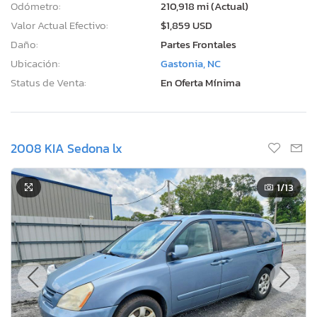
Odómetro:
210,918 mi (Actual)
Valor Actual Efectivo:
$1,859 USD
Daño:
Partes Frontales
Ubicación:
Gastonia, NC
Status de Venta:
En Oferta Mínima
2008 KIA Sedona lx
1
/13