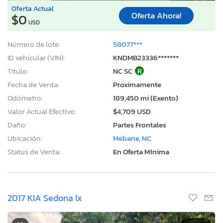
Oferta Actual
Oferta Ahora!
$0
USD
Número de lote:
58077***
ID vehicular (VIN):
KNDMB23336*******
Título:
NC SC
R
Fecha de Venta:
Proximamente
Odómetro:
189,450 mi (Exento)
Valor Actual Efectivo:
$4,709 USD
Daño:
Partes Frontales
Ubicación:
Mebane, NC
Status de Venta:
En Oferta Mínima
2017 KIA Sedona lx