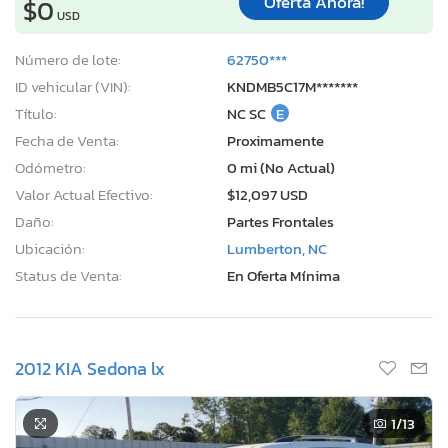
Oferta Ahora!
$0
USD
Número de lote:
62750***
ID vehicular (VIN):
KNDMB5C17M*******
Título:
NC SC
E
Fecha de Venta:
Proximamente
Odómetro:
0 mi (No Actual)
Valor Actual Efectivo:
$12,097 USD
Daño:
Partes Frontales
Ubicación:
Lumberton, NC
Status de Venta:
En Oferta Mínima
2012 KIA Sedona lx
1
/13