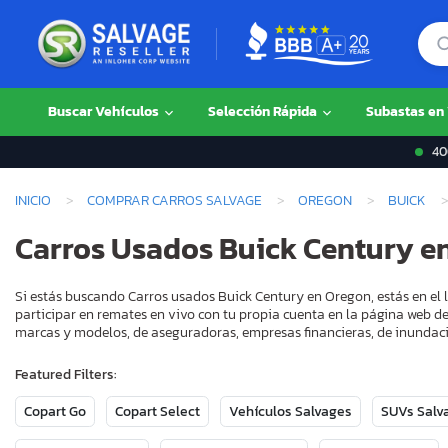
Buscar Vehículos
Selección Rápida
Subastas en
400
INICIO
COMPRAR CARROS SALVAGE
OREGON
BUICK
Carros Usados Buick Century e
Si estás buscando Carros usados Buick Century en Oregon, estás en el 
participar en remates en vivo con tu propia cuenta en la página web de
marcas y modelos, de aseguradoras, empresas financieras, de inundaci
Featured Filters:
Copart Go
Copart Select
Vehículos Salvages
SUVs Salv