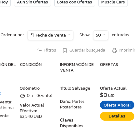
 Hoy
Aun Sin Ofertas
Lotes con Ofertas
Muscle Cars
Ordenar por
Show
entradas
Fecha de Venta
50
Filtros
Guardar busqueda
Imprimir
IÓN DEL
CONDICIÓN
INFORMACIÓN DE
OFERTAS
VENTA
:
Odómetro:
Titulo Salvaage
Oferta Actual
$0
R
0 mi (Exento)
USD
Daño:
Partes
 Venta:
Oferta Ahora!
Valor Actual
Posteriores
 Mínima
Efectivo:
ente
Detalles
$2,540 USD
Сlaves
Disponibles