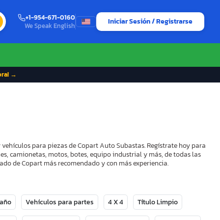
+1-954-671-0160
Iniciar Sesión / Registrarse
We Speak English
ora! →
y vehículos para piezas de Copart Auto Subastas. Regístrate hoy para
es, camionetas, motos, botes, equipo industrial y más, de todas las
strado de Copart más recomendado y con más experiencia.
Daño
Vehículos para partes
4 X 4
Título Limpio