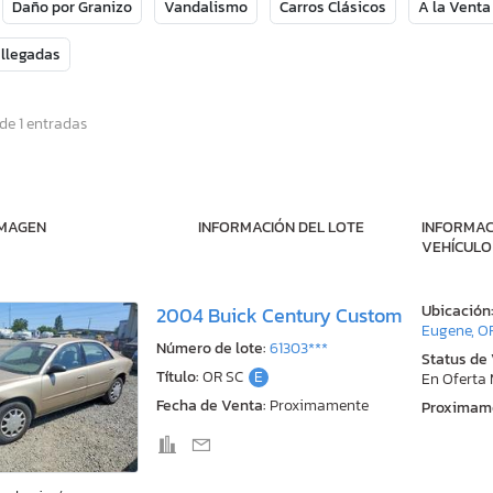
Daño por Granizo
Vandalismo
Carros Clásicos
A la Venta
 llegadas
de 1 entradas
IMAGEN
INFORMACIÓN DEL LOTE
INFORMAC
VEHÍCULO
Ubicación
2004 Buick Century Custom
Eugene, O
Número de lote:
61303***
Status de
Título:
OR SC
E
En Oferta
Fecha de Venta:
Proximamente
Proximam