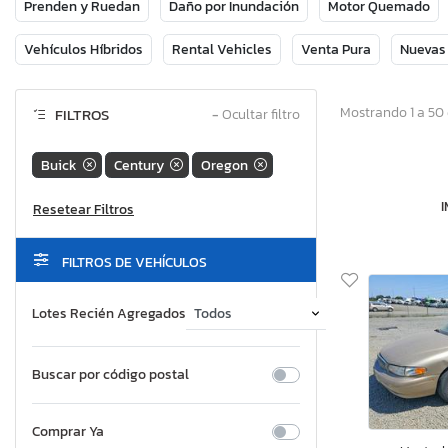
Prenden y Ruedan
Daño por Inundación
Motor Quemado
Vehículos Híbridos
Rental Vehicles
Venta Pura
Nuevas
Mostrando 1 a 50 
FILTROS
−
Ocultar filtro
Buick
Century
Oregon
FILTROS DE VEHÍCULOS
Lotes Recién Agregados
Buscar por código postal
Comprar Ya