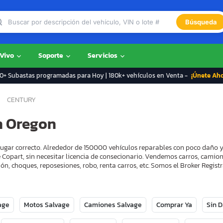
Búsqueda
 Vivo
Soporte
Servicios
+ Subastas programadas para Hoy | 180k+ vehículos en Venta -
¡Únete Ah
CENTURY
n Oregon
lugar correcto. Alrededor de 150000 vehículos reparables con poco daño 
 Copart, sin necesitar licencia de consecionario. Vendemos carros, camion
ón, choques, reposesiones, robo, renta carros, etc. Somos el Broker Regi
age
Motos Salvage
Camiones Salvage
Comprar Ya
Sin 