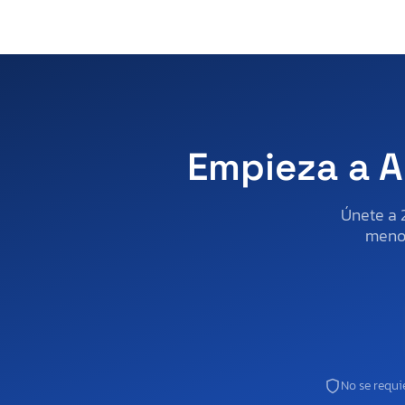
Empieza a A
Únete a 
menos
No se requie