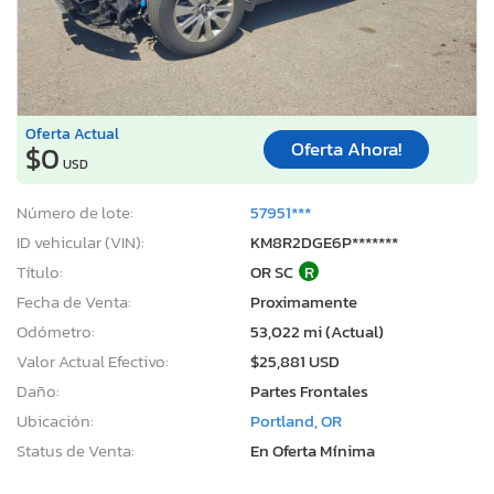
Oferta Actual
Oferta Ahora!
$0
USD
Número de lote:
57951***
ID vehicular (VIN):
KM8R2DGE6P*******
Título:
OR SC
R
Fecha de Venta:
Proximamente
Odómetro:
53,022 mi (Actual)
Valor Actual Efectivo:
$25,881 USD
Daño:
Partes Frontales
Ubicación:
Portland, OR
Status de Venta:
En Oferta Mínima