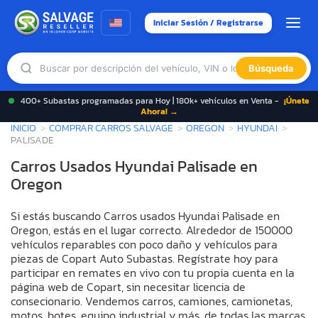
Iniciar Sesión / Registrarse
Búsqueda
400+ Subastas programadas para Hoy | 180k+ vehículos en Venta -
¡Únete
Ahora! →
INICIO
COMPRAR CARROS SALVAGE
OREGON
HYUNDAI
PALISADE
Carros Usados Hyundai Palisade en
Oregon
Si estás buscando Carros usados Hyundai Palisade en
Oregon, estás en el lugar correcto. Alrededor de 150000
vehículos reparables con poco daño y vehículos para
piezas de Copart Auto Subastas. Regístrate hoy para
participar en remates en vivo con tu propia cuenta en la
página web de Copart, sin necesitar licencia de
consecionario. Vendemos carros, camiones, camionetas,
motos, botes, equipo industrial y más, de todas las marcas