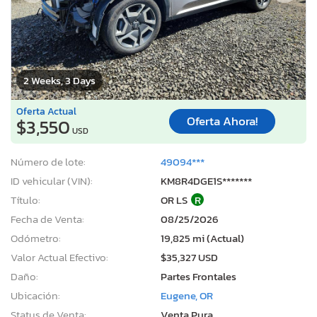
2 Weeks, 3 Days
Oferta Actual
Oferta Ahora!
$3,550
USD
Número de lote:
49094***
ID vehicular (VIN):
KM8R4DGE1S*******
Título:
OR LS
R
Fecha de Venta:
08/25/2026
Odómetro:
19,825 mi (Actual)
Valor Actual Efectivo:
$35,327 USD
Daño:
Partes Frontales
Ubicación:
Eugene, OR
Status de Venta:
Venta Pura