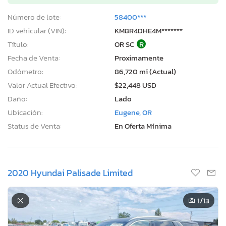
Número de lote:
58400***
ID vehicular (VIN):
KM8R4DHE4M*******
Título:
OR SC
R
Fecha de Venta:
Proximamente
Odómetro:
86,720 mi (Actual)
Valor Actual Efectivo:
$22,448 USD
Daño:
Lado
Ubicación:
Eugene, OR
Status de Venta:
En Oferta Mínima
2020 Hyundai Palisade Limited
1
/13