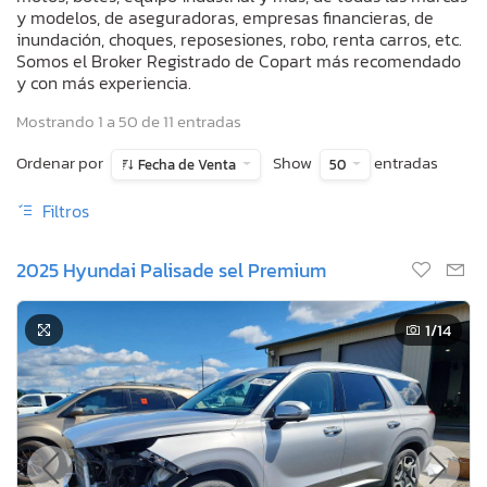
y modelos, de aseguradoras, empresas financieras, de
inundación, choques, reposesiones, robo, renta carros, etc.
Somos el Broker Registrado de Copart más recomendado
y con más experiencia.
Mostrando 1 a 50 de 11 entradas
Ordenar por
Show
entradas
Fecha de Venta
50
Filtros
2025 Hyundai Palisade sel Premium
1
/14