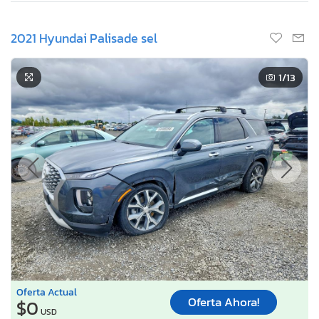
2021 Hyundai Palisade sel
1
/13
Oferta Actual
Oferta Ahora!
$0
USD