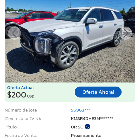
Oferta Actual
Oferta Ahora!
$200
USD
Número de lote:
56963***
ID vehicular (VIN):
KM8R4DHE3M*******
Título:
OR SC
S
Fecha de Venta:
Proximamente