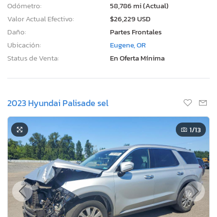
Odómetro:
58,786 mi (Actual)
Valor Actual Efectivo:
$26,229 USD
Daño:
Partes Frontales
Ubicación:
Eugene, OR
Status de Venta:
En Oferta Mínima
2023 Hyundai Palisade sel
1
/13