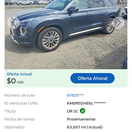
Oferta Actual
Oferta Ahora!
$0
USD
Número de lote:
61925***
ID vehicular (VIN):
KM8R5DHE6L*******
Título:
OR SC
R
Fecha de Venta:
Proximamente
Odómetro:
63,887 mi (Actual)