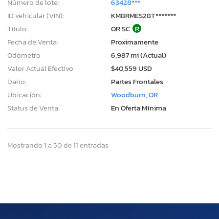
Número de lote:
63428***
ID vehicular (VIN):
KM8RMES28T*******
Título:
OR SC
R
Fecha de Venta:
Proximamente
Odómetro:
6,987 mi (Actual)
Valor Actual Efectivo:
$40,559 USD
Daño:
Partes Frontales
Ubicación:
Woodburn, OR
Status de Venta:
En Oferta Mínima
Mostrando 1 a 50 de 11 entradas