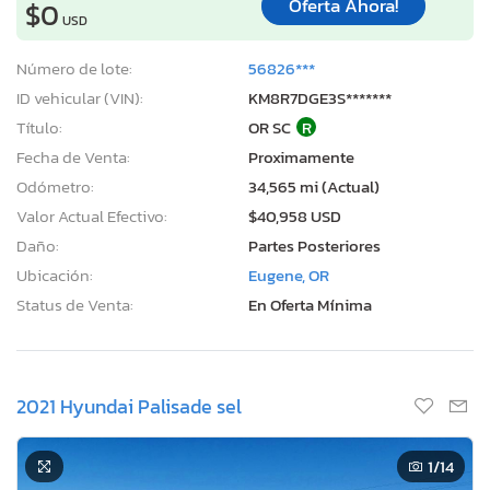
Oferta Ahora!
$0
USD
Número de lote:
56826***
ID vehicular (VIN):
KM8R7DGE3S*******
Título:
OR SC
R
Fecha de Venta:
Proximamente
Odómetro:
34,565 mi (Actual)
Valor Actual Efectivo:
$40,958 USD
Daño:
Partes Posteriores
Ubicación:
Eugene, OR
Status de Venta:
En Oferta Mínima
2021 Hyundai Palisade sel
1
/14