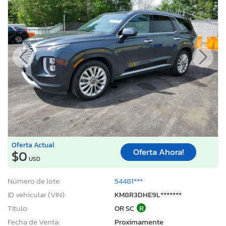
Oferta Actual
Oferta Ahora!
$0
USD
Número de lote:
54481***
ID vehicular (VIN):
KM8R3DHE9L*******
Título:
OR SC
R
Fecha de Venta:
Proximamente