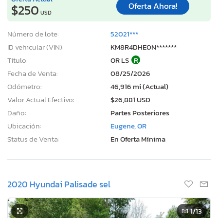
Oferta Ahora!
$250
USD
Número de lote:
52021***
ID vehicular (VIN):
KM8R4DHE0N*******
Título:
OR LS
R
Fecha de Venta:
08/25/2026
Odómetro:
46,916 mi (Actual)
Valor Actual Efectivo:
$26,881 USD
Daño:
Partes Posteriores
Ubicación:
Eugene, OR
Status de Venta:
En Oferta Mínima
2020 Hyundai Palisade sel
1
/13