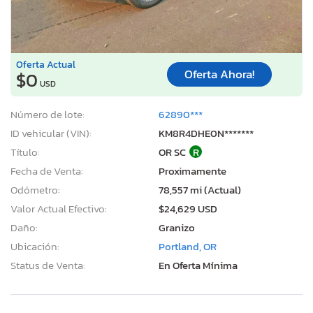
Oferta Actual
Oferta Ahora!
$0
USD
Número de lote:
62890***
ID vehicular (VIN):
KM8R4DHE0N*******
Título:
OR SC
R
Fecha de Venta:
Proximamente
Odómetro:
78,557 mi (Actual)
Valor Actual Efectivo:
$24,629 USD
Daño:
Granizo
Ubicación:
Portland, OR
Status de Venta:
En Oferta Mínima