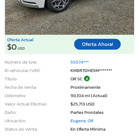
Oferta Actual
Oferta Ahora!
$0
USD
Número de lote:
55074***
ID vehicular (VIN):
KM8R7DHE5M*******
Título:
OR SC
R
Fecha de Venta:
Proximamente
Odómetro:
98,104 mi (Actual)
Valor Actual Efectivo:
$25,713 USD
Daño:
Partes Frontales
Ubicación:
Eugene, OR
Status de Venta:
En Oferta Mínima