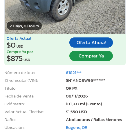
2 Days, 6 Hours
Oferta Actual
Oferta Ahora!
$0
USD
Compre Ya por
Comprar Ya
$875
USD
Número de lote:
61821***
ID vehicular (VIN):
5N1AN08W96*******
Título:
OR PX
Fecha de Venta:
08/11/2026
Odómetro:
101,337 mi (Exento)
Valor Actual Efectivo:
$1,550 USD
Daño:
Abolladuras / Rallas Menores
Ubicación:
Eugene, OR