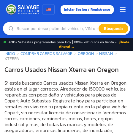
Iniciar Sesión / Registrarse
Búsqueda
400+ Subastas programadas para Hoy | 180k+ vehículos en Venta -
¡Únete
Ahora! →
INICIO
COMPRAR CARROS SALVAGE
OREGON
NISSAN
XTERRA
Carros Usados Nissan Xterra en Oregon
Si estás buscando Carros usados Nissan Xterra en Oregon,
estás en el lugar correcto. Alrededor de 150000 vehículos
reparables con poco daño y vehículos para piezas de
Copart Auto Subastas. Regístrate hoy para participar en
remates en vivo con tu propia cuenta en la página web de
Copart, sin necesitar licencia de consecionario. Vendemos
carros, camiones, camionetas, motos, botes, equipo
industrial y más, de todas las marcas y modelos, de
aseguradoras, empresas financieras, de inundación,