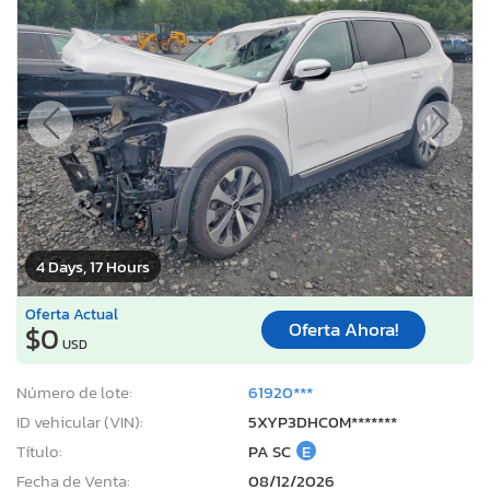
4 Days, 17 Hours
Oferta Actual
Oferta Ahora!
$0
USD
Número de lote:
61920***
ID vehicular (VIN):
5XYP3DHC0M*******
Título:
PA SC
E
Fecha de Venta:
08/12/2026