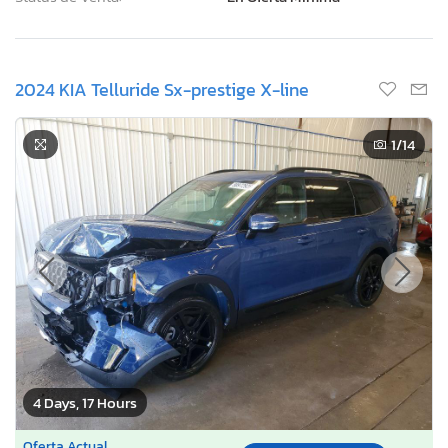
2024 KIA Telluride Sx-prestige X-line
1
/14
4 Days, 17 Hours
Oferta Actual