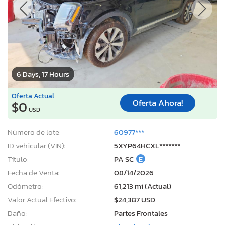
6 Days, 17 Hours
Oferta Actual
Oferta Ahora!
$0
USD
Número de lote:
60977***
ID vehicular (VIN):
5XYP64HCXL*******
Título:
PA SC
E
Fecha de Venta:
08/14/2026
Odómetro:
61,213 mi (Actual)
Valor Actual Efectivo:
$24,387 USD
Daño:
Partes Frontales