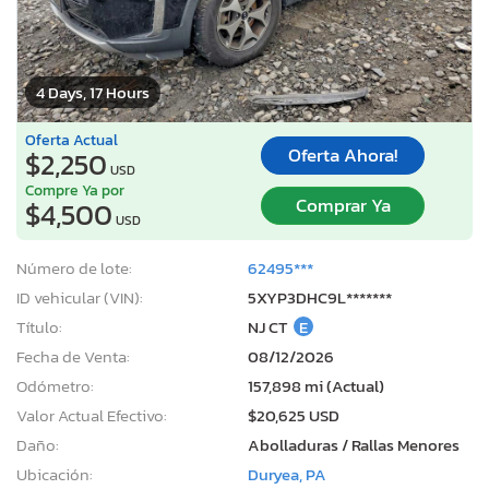
4 Days, 17 Hours
Oferta Actual
Oferta Ahora!
$2,250
USD
Compre Ya por
Comprar Ya
$4,500
USD
Número de lote:
62495***
ID vehicular (VIN):
5XYP3DHC9L*******
Título:
NJ CT
E
Fecha de Venta:
08/12/2026
Odómetro:
157,898 mi (Actual)
Valor Actual Efectivo:
$20,625 USD
Daño:
Abolladuras / Rallas Menores
Ubicación:
Duryea, PA