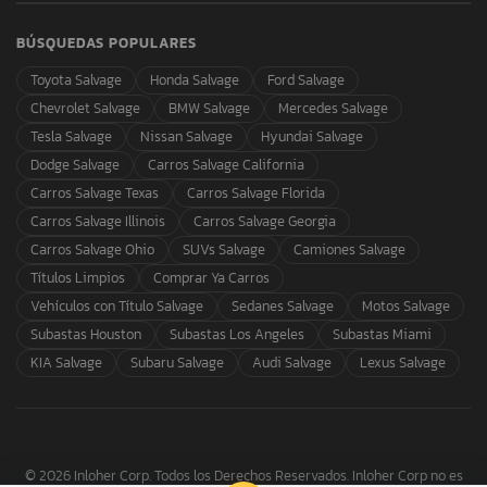
BÚSQUEDAS POPULARES
Toyota Salvage
Honda Salvage
Ford Salvage
Chevrolet Salvage
BMW Salvage
Mercedes Salvage
Tesla Salvage
Nissan Salvage
Hyundai Salvage
Dodge Salvage
Carros Salvage California
Carros Salvage Texas
Carros Salvage Florida
Carros Salvage Illinois
Carros Salvage Georgia
Carros Salvage Ohio
SUVs Salvage
Camiones Salvage
Títulos Limpios
Comprar Ya Carros
Vehículos con Título Salvage
Sedanes Salvage
Motos Salvage
Subastas Houston
Subastas Los Angeles
Subastas Miami
KIA Salvage
Subaru Salvage
Audi Salvage
Lexus Salvage
© 2026 Inloher Corp. Todos los Derechos Reservados. Inloher Corp no es