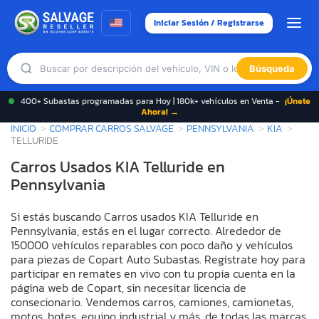
Iniciar Sesión / Registrarse
Búsqueda
400+ Subastas programadas para Hoy | 180k+ vehículos en Venta -
¡Únete
Ahora! →
INICIO
COMPRAR CARROS SALVAGE
PENNSYLVANIA
KIA
TELLURIDE
Carros Usados KIA Telluride en
Pennsylvania
Si estás buscando Carros usados KIA Telluride en
Pennsylvania, estás en el lugar correcto. Alrededor de
150000 vehículos reparables con poco daño y vehículos
para piezas de Copart Auto Subastas. Regístrate hoy para
participar en remates en vivo con tu propia cuenta en la
página web de Copart, sin necesitar licencia de
consecionario. Vendemos carros, camiones, camionetas,
motos, botes, equipo industrial y más, de todas las marcas