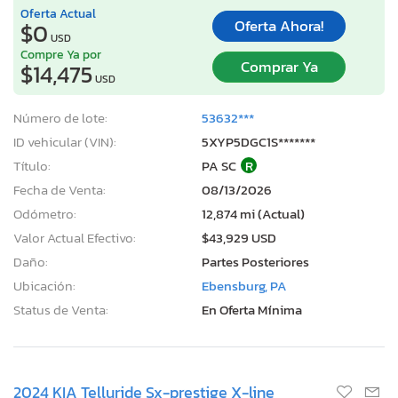
Oferta Actual
Oferta Ahora!
$0
USD
Compre Ya por
Comprar Ya
$14,475
USD
Número de lote:
53632***
ID vehicular (VIN):
5XYP5DGC1S*******
Título:
PA SC
R
Fecha de Venta:
08/13/2026
Odómetro:
12,874 mi (Actual)
Valor Actual Efectivo:
$43,929 USD
Daño:
Partes Posteriores
Ubicación:
Ebensburg, PA
Status de Venta:
En Oferta Mínima
2024 KIA Telluride Sx-prestige X-line