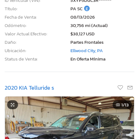
ID vehicular (VIN):
5XYP5DGC3R*******
Título:
PA SC
E
Fecha de Venta:
08/13/2026
Odómetro:
30,756 mi (Actual)
Valor Actual Efectivo:
$38,127 USD
Daño:
Partes Frontales
Ubicación:
Ellwood City, PA
Status de Venta:
En Oferta Mínima
2020 KIA Telluride s
1
/13