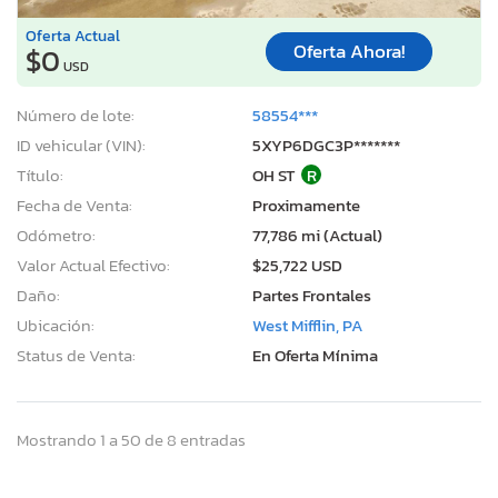
Oferta Actual
Oferta Ahora!
$0
USD
Número de lote:
58554***
ID vehicular (VIN):
5XYP6DGC3P*******
Título:
OH ST
R
Fecha de Venta:
Proximamente
Odómetro:
77,786 mi (Actual)
Valor Actual Efectivo:
$25,722 USD
Daño:
Partes Frontales
Ubicación:
West Mifflin, PA
Status de Venta:
En Oferta Mínima
Mostrando 1 a 50 de 8 entradas