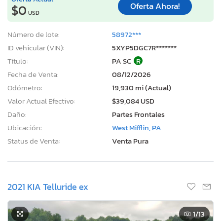
Oferta Ahora!
$0
USD
Número de lote:
58972***
ID vehicular (VIN):
5XYP5DGC7R*******
Título:
PA SC
R
Fecha de Venta:
08/12/2026
Odómetro:
19,930 mi (Actual)
Valor Actual Efectivo:
$39,084 USD
Daño:
Partes Frontales
Ubicación:
West Mifflin, PA
Status de Venta:
Venta Pura
2021 KIA Telluride ex
1
/13