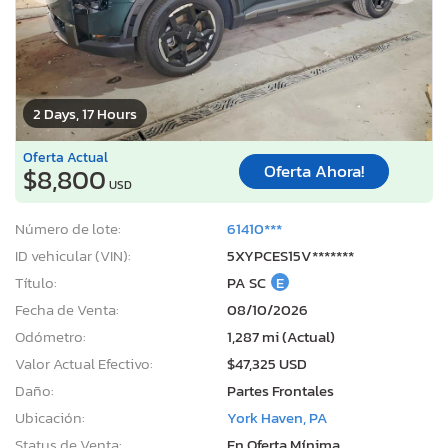
2 Days, 17 Hours
Oferta Actual
Oferta Ahora!
$8,800
USD
Número de lote:
61410***
ID vehicular (VIN):
5XYPCES15V*******
Título:
PA SC
E
Fecha de Venta:
08/10/2026
Odómetro:
1,287 mi (Actual)
Valor Actual Efectivo:
$47,325 USD
Daño:
Partes Frontales
Ubicación:
York Haven, PA
Status de Venta:
En Oferta Mínima