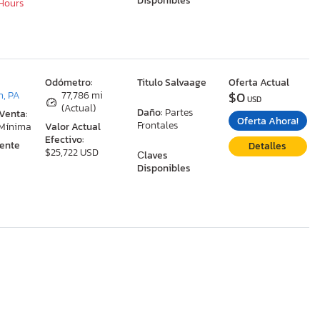
Disponibles
 Hours
:
Odómetro:
Titulo Salvaage
Oferta Actual
$0
n, PA
77,786 mi
USD
(Actual)
Daño:
Partes
 Venta:
Oferta Ahora!
Frontales
 Mínima
Valor Actual
Efectivo:
ente
Detalles
$25,722 USD
Сlaves
Disponibles