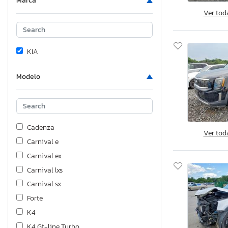
Marca
Ver tod
KIA
Modelo
Cadenza
Ver tod
Carnival e
Carnival ex
Carnival lxs
Carnival sx
Forte
K4
K4 Gt-line Turbo