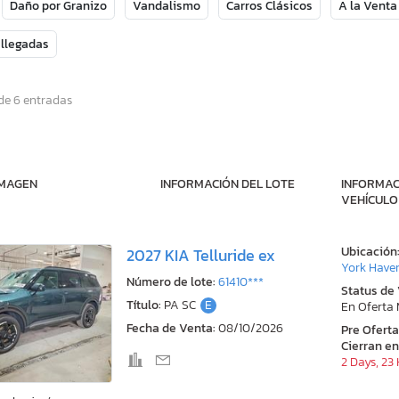
Daño por Granizo
Vandalismo
Carros Clásicos
A la Venta
 llegadas
de 6 entradas
IMAGEN
INFORMACIÓN DEL LOTE
INFORMAC
VEHÍCULO
Ubicación
2027 KIA Telluride ex
York Have
Número de lote:
61410***
Status de
Título:
PA SC
E
En Oferta
Fecha de Venta:
08/10/2026
Pre Ofert
Cierran en
2 Days, 23