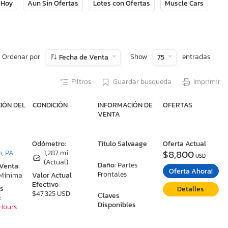
 Hoy
Aun Sin Ofertas
Lotes con Ofertas
Muscle Cars
Ordenar por
Show
entradas
Fecha de Venta
75
Filtros
Guardar busqueda
Imprimir
IÓN DEL
CONDICIÓN
INFORMACIÓN DE
OFERTAS
VENTA
:
Odómetro:
Titulo Salvaage
Oferta Actual
$8,800
n, PA
1,287 mi
USD
(Actual)
Daño:
Partes
 Venta:
Oferta Ahora!
Frontales
 Mínima
Valor Actual
Efectivo:
as
Detalles
$47,325 USD
Сlaves
:
Disponibles
 Hours