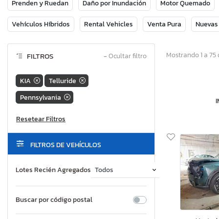
Prenden y Ruedan
Daño por Inundación
Motor Quemado
Vehículos Híbridos
Rental Vehicles
Venta Pura
Nuevas
Mostrando 1 a 75 
FILTROS
−
Ocultar filtro
KIA
Telluride
Pennsylvania
FILTROS DE VEHÍCULOS
Lotes Recién Agregados
Buscar por código postal