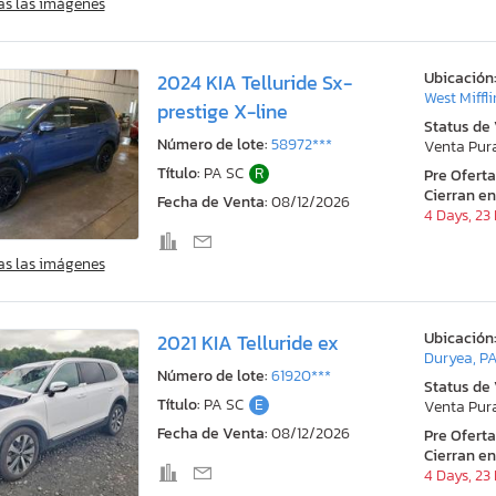
as las imágenes
Ubicación
2024 KIA Telluride Sx-
West Miffli
prestige X-line
Status de
Número de lote:
58972***
Venta Pur
Título:
PA SC
R
Pre Ofert
Cierran en
Fecha de Venta:
08/12/2026
4 Days, 23
as las imágenes
Ubicación
2021 KIA Telluride ex
Duryea, P
Número de lote:
61920***
Status de
Título:
PA SC
E
Venta Pur
Fecha de Venta:
08/12/2026
Pre Ofert
Cierran en
4 Days, 23