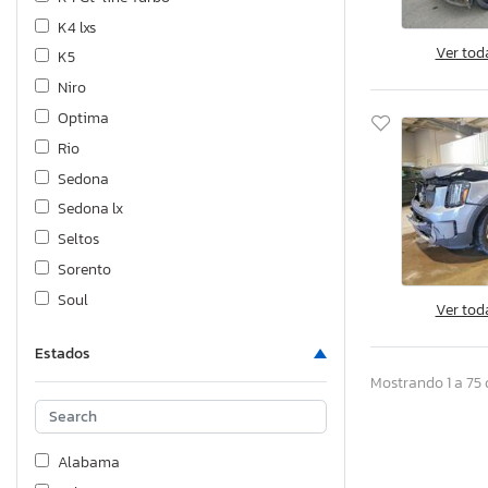
K4 lxs
Ver tod
K5
Niro
Optima
Rio
Sedona
Sedona lx
Seltos
Sorento
Soul
Ver tod
Sportage
Estados
Stinger
Mostrando 1 a 75 
Telluride
Alabama