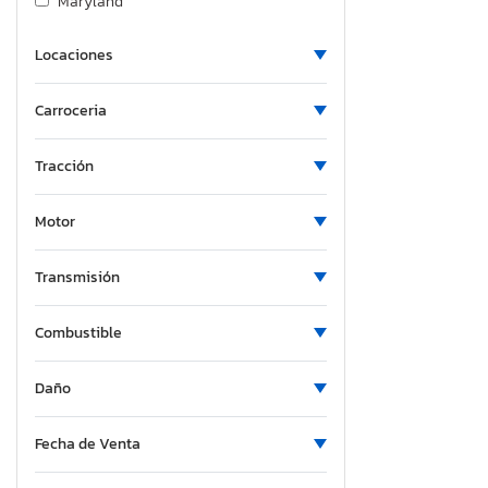
Maryland
Michigan
Locaciones
Minnesota
Missouri
Carroceria
Mississippi
North Carolina
Tracción
North Dakota
Nebraska
Motor
New Hampshire
New Jersey
Transmisión
New Mexico
Combustible
Nevada
New York
Daño
Ohio
Oklahoma
Fecha de Venta
Ontario
Oregon