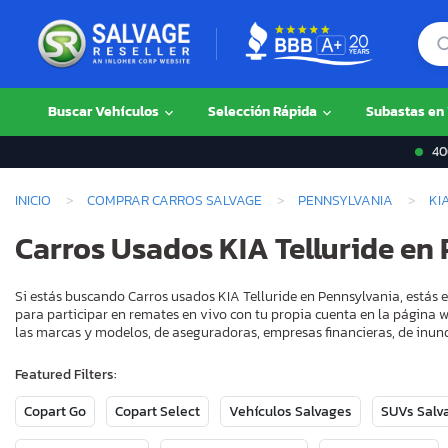
Buscar Vehículos
Selección Rápida
Subastas en
400
INICIO
COMPRAR CARROS SALVAGE
PENNSYLVANIA
KI
Carros Usados KIA Telluride en
Si estás buscando Carros usados KIA Telluride en Pennsylvania, estás 
para participar en remates en vivo con tu propia cuenta en la página w
las marcas y modelos, de aseguradoras, empresas financieras, de inund
Featured Filters:
Copart Go
Copart Select
Vehículos Salvages
SUVs Salv