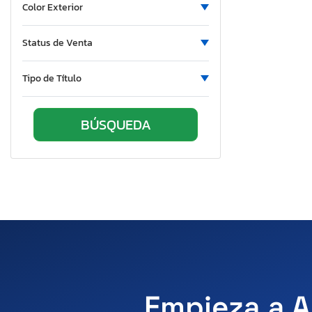
Color Exterior
Pennsylvania
Rhode Island
Status de Venta
South Carolina
Tennessee
Tipo de Título
Texas
Utah
Virginia
Wisconsin
West Virginia
Wyoming
Empieza a A