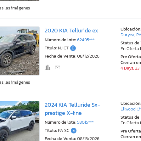
as las imágenes
Ubicación
2020 KIA Telluride ex
Duryea, P
Número de lote:
62495***
Status de
Título:
NJ CT
E
En Oferta
Fecha de Venta:
08/12/2026
Pre Ofert
Cierran en
4 Days, 23
as las imágenes
Ubicación
2024 KIA Telluride Sx-
Ellwood Ci
prestige X-line
Status de
Número de lote:
58015***
En Oferta
Título:
PA SC
E
Pre Ofert
Cierran en
Fecha de Venta:
08/13/2026