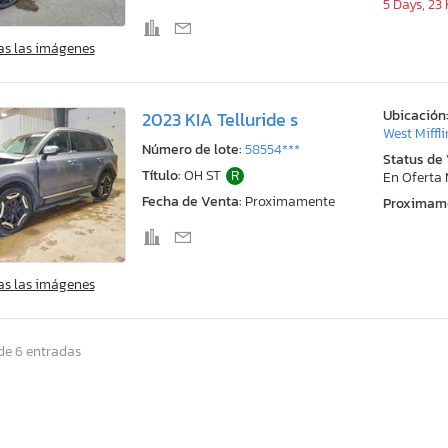
5 Days, 23
as las imágenes
Ubicación
2023 KIA Telluride s
West Miffli
Número de lote:
58554***
Status de
Título:
OH ST
R
En Oferta
Fecha de Venta:
Proximamente
Proximam
as las imágenes
de 6 entradas