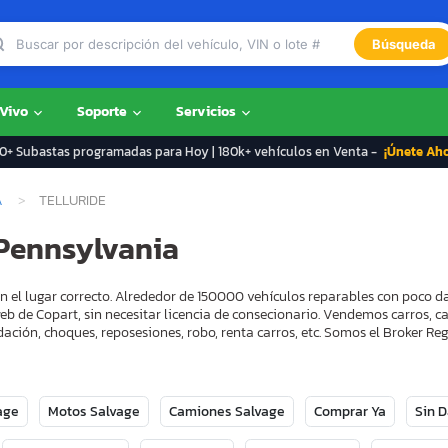
Búsqueda
 Vivo
Soporte
Servicios
+ Subastas programadas para Hoy | 180k+ vehículos en Venta -
¡Únete Ah
A
TELLURIDE
 Pennsylvania
en el lugar correcto. Alrededor de 150000 vehículos reparables con poco 
eb de Copart, sin necesitar licencia de consecionario. Vendemos carros, 
ación, choques, reposesiones, robo, renta carros, etc. Somos el Broker 
age
Motos Salvage
Camiones Salvage
Comprar Ya
Sin 