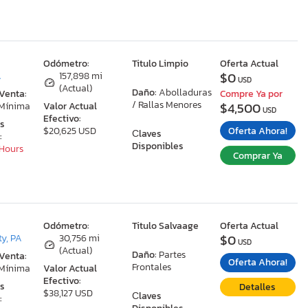
:
Odómetro:
Titulo Limpio
Oferta Actual
$0
A
157,898 mi
USD
(Actual)
Daño:
Abolladuras
 Venta:
Compre Ya por
/ Rallas Menores
$4,500
 Mínima
Valor Actual
USD
Efectivo:
as
Oferta Ahora!
$20,625 USD
Сlaves
:
Disponibles
 Hours
Comprar Ya
:
Odómetro:
Titulo Salvaage
Oferta Actual
$0
ty, PA
30,756 mi
USD
(Actual)
Daño:
Partes
 Venta:
Oferta Ahora!
Frontales
 Mínima
Valor Actual
Efectivo:
as
Detalles
$38,127 USD
Сlaves
: