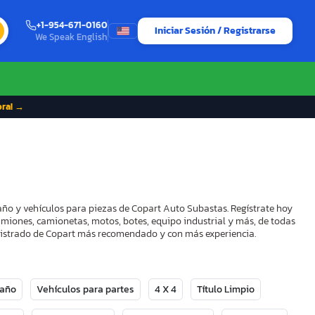
+1-954-671-0160
Iniciar Sesión / Registrarse
We Speak English
ora! →
daño y vehículos para piezas de Copart Auto Subastas. Regístrate hoy
camiones, camionetas, motos, botes, equipo industrial y más, de todas
Registrado de Copart más recomendado y con más experiencia.
Daño
Vehículos para partes
4 X 4
Título Limpio