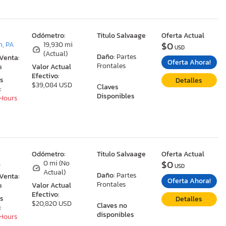
:
Odómetro:
Titulo Salvaage
Oferta Actual
$0
n, PA
19,930 mi
USD
(Actual)
Daño:
Partes
 Venta:
Oferta Ahora!
Frontales
a
Valor Actual
Efectivo:
as
Detalles
$39,084 USD
Сlaves
:
Disponibles
 Hours
:
Odómetro:
Titulo Salvaage
Oferta Actual
$0
A
0 mi (No
USD
Actual)
Daño:
Partes
 Venta:
Oferta Ahora!
Frontales
a
Valor Actual
Efectivo:
as
Detalles
$20,820 USD
Claves no
:
disponibles
 Hours