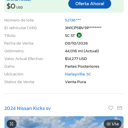
Oferta Ahora!
$0
USD
Número de lote:
52136***
ID vehicular (VIN):
3N1CP5BV9P*******
Título:
SC ST
R
Fecha de Venta:
08/10/2026
Odómetro:
44,016 mi (Actual)
Valor Actual Efectivo:
$14,277 USD
Daño:
Partes Posteriores
Ubicación:
Harleyville, SC
Status de Venta:
Venta Pura
2024 Nissan Kicks sv
1
/14