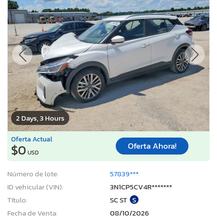
2 Days, 3 Hours
Oferta Actual
Oferta Ahora!
$0
USD
Número de lote:
57839***
ID vehicular (VIN):
3N1CP5CV4R*******
Título:
SC ST
S
Fecha de Venta:
08/10/2026