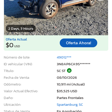
2 Days, 3 Hours
Oferta Actual
Oferta Ahora!
$0
USD
Número de lote:
49012***
ID vehicular (VIN):
3N8AP6CA9S*******
Título:
SC ST
R
Fecha de Venta:
08/10/2026
Odómetro:
10,911 mi (Actual)
Valor Actual Efectivo:
$35,525 USD
Daño:
Partes Frontales
Ubicación:
Spartanburg, SC
Status de Venta:
En Aprobación