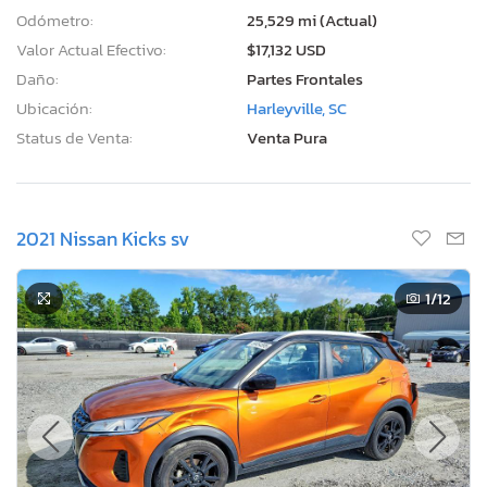
Odómetro:
25,529 mi (Actual)
Valor Actual Efectivo:
$17,132 USD
Daño:
Partes Frontales
Ubicación:
Harleyville, SC
Status de Venta:
Venta Pura
2021 Nissan Kicks sv
1
/12