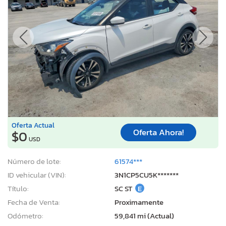
Oferta Actual
Oferta Ahora!
$0
USD
Número de lote:
61574***
ID vehicular (VIN):
3N1CP5CU5K*******
Título:
SC ST
E
Fecha de Venta:
Proximamente
Odómetro:
59,841 mi (Actual)