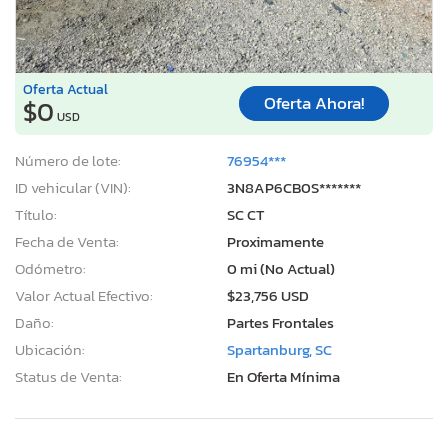
Oferta Actual
Oferta Ahora!
$0
USD
Número de lote:
76954***
ID vehicular (VIN):
3N8AP6CB0S*******
Título:
SC CT
Fecha de Venta:
Proximamente
Odómetro:
0 mi (No Actual)
Valor Actual Efectivo:
$23,756 USD
Daño:
Partes Frontales
Ubicación:
Spartanburg, SC
Status de Venta:
En Oferta Mínima