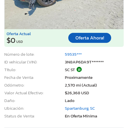
Oferta Actual
Oferta Ahora!
$0
USD
Número de lote:
59535***
ID vehicular (VIN):
3N8AP6DA9T*******
Título:
SC ST
R
Fecha de Venta:
Proximamente
Odómetro:
2,570 mi (Actual)
Valor Actual Efectivo:
$26,368 USD
Daño:
Lado
Ubicación:
Spartanburg, SC
Status de Venta:
En Oferta Mínima