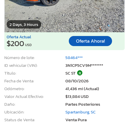
2 Days, 3 Hours
Oferta Actual
Oferta Ahora!
$200
USD
Número de lote:
58464***
ID vehicular (VIN):
3N1CP5CV9M*******
Título:
SC ST
R
Fecha de Venta:
08/10/2026
Odómetro:
41,436 mi (Actual)
Valor Actual Efectivo:
$13,884 USD
Daño:
Partes Posteriores
Ubicación:
Spartanburg, SC
Status de Venta:
Venta Pura