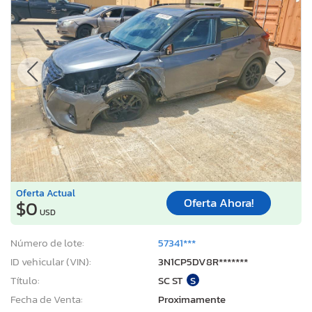
Oferta Actual
Oferta Ahora!
$0
USD
Número de lote:
57341***
ID vehicular (VIN):
3N1CP5DV8R*******
Título:
SC ST
S
Fecha de Venta:
Proximamente