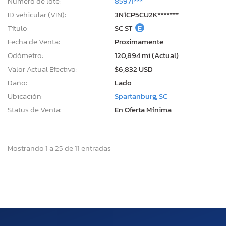
Número de lote:
85971***
ID vehicular (VIN):
3N1CP5CU2K*******
Título:
SC ST
E
Fecha de Venta:
Proximamente
Odómetro:
120,894 mi (Actual)
Valor Actual Efectivo:
$6,832 USD
Daño:
Lado
Ubicación:
Spartanburg, SC
Status de Venta:
En Oferta Mínima
Mostrando 1 a 25 de 11 entradas