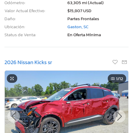
Odómetro:
63,305 mi (Actual)
Valor Actual Efectivo:
$15,807 USD
Daño:
Partes Frontales
Ubicación:
Gaston, SC
Status de Venta:
En Oferta Mínima
2026 Nissan Kicks sr
1
/12