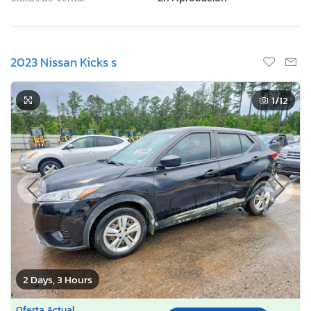
2023 Nissan Kicks s
1
/12
2 Days, 3 Hours
Oferta Actual