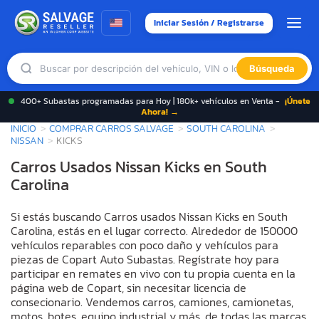
Iniciar Sesión / Registrarse
Búsqueda
400+ Subastas programadas para Hoy | 180k+ vehículos en Venta -
¡Únete
Ahora! →
INICIO
COMPRAR CARROS SALVAGE
SOUTH CAROLINA
NISSAN
KICKS
Carros Usados Nissan Kicks en South
Carolina
Si estás buscando Carros usados Nissan Kicks en South
Carolina, estás en el lugar correcto. Alrededor de 150000
vehículos reparables con poco daño y vehículos para
piezas de Copart Auto Subastas. Regístrate hoy para
participar en remates en vivo con tu propia cuenta en la
página web de Copart, sin necesitar licencia de
consecionario. Vendemos carros, camiones, camionetas,
motos, botes, equipo industrial y más, de todas las marcas