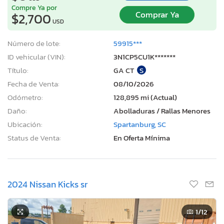
Compre Ya por
Comprar Ya
$2,700
USD
Número de lote:
59915***
ID vehicular (VIN):
3N1CP5CU1K*******
Título:
GA CT
S
Fecha de Venta:
08/10/2026
Odómetro:
128,895 mi (Actual)
Daño:
Abolladuras / Rallas Menores
Ubicación:
Spartanburg, SC
Status de Venta:
En Oferta Mínima
2024 Nissan Kicks sr
1
/12