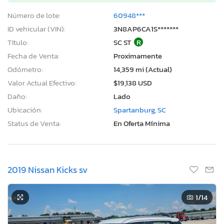
Número de lote:
60948***
ID vehicular (VIN):
3N8AP6CA1S*******
Título:
SC ST
R
Fecha de Venta:
Proximamente
Odómetro:
14,359 mi (Actual)
Valor Actual Efectivo:
$19,138 USD
Daño:
Lado
Ubicación:
Spartanburg, SC
Status de Venta:
En Oferta Mínima
2019 Nissan Kicks sv
1
/14