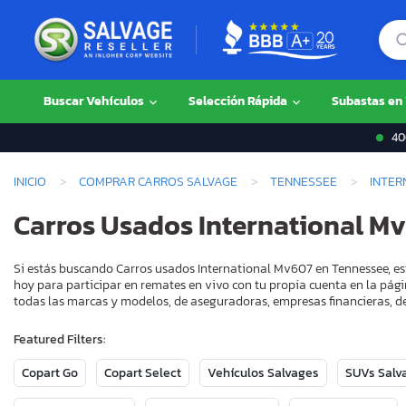
Buscar Vehículos
Selección Rápida
Subastas en
400
INICIO
COMPRAR CARROS SALVAGE
TENNESSEE
INTER
Carros Usados International M
Si estás buscando Carros usados International Mv607 en Tennessee, est
hoy para participar en remates en vivo con tu propia cuenta en la pági
todas las marcas y modelos, de aseguradoras, empresas financieras, de
Featured Filters:
Copart Go
Copart Select
Vehículos Salvages
SUVs Salv