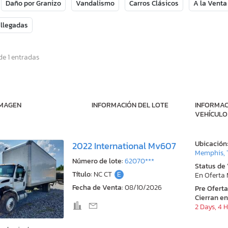
Daño por Granizo
Vandalismo
Carros Clásicos
A la Venta
 llegadas
de 1 entradas
IMAGEN
INFORMACIÓN DEL LOTE
INFORMAC
VEHÍCULO
Ubicación
2022 International Mv607
Memphis, 
Número de lote:
62070***
Status de
Título:
NC CT
E
En Oferta
Fecha de Venta:
08/10/2026
Pre Ofert
Cierran en
2 Days, 4 