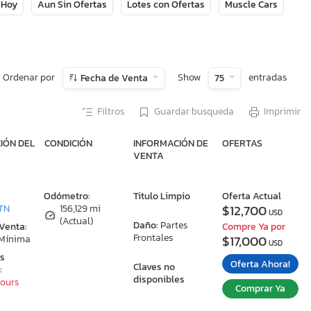
 Hoy
Aun Sin Ofertas
Lotes con Ofertas
Muscle Cars
Ordenar por
Show
entradas
Fecha de Venta
75
Filtros
Guardar busqueda
Imprimir
IÓN DEL
CONDICIÓN
INFORMACIÓN DE
OFERTAS
VENTA
:
Odómetro:
Titulo Limpio
Oferta Actual
$12,700
TN
156,129 mi
USD
(Actual)
Daño:
Partes
 Venta:
Compre Ya por
Frontales
$17,000
 Mínima
USD
as
Oferta Ahora!
Claves no
:
disponibles
Hours
Comprar Ya