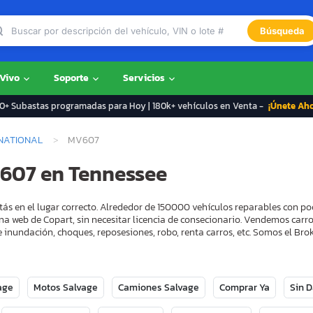
Búsqueda
 Vivo
Soporte
Servicios
+ Subastas programadas para Hoy | 180k+ vehículos en Venta -
¡Únete Ah
NATIONAL
MV607
v607 en Tennessee
ás en el lugar correcto. Alrededor de 150000 vehículos reparables con po
na web de Copart, sin necesitar licencia de consecionario. Vendemos carr
 inundación, choques, reposesiones, robo, renta carros, etc. Somos el B
age
Motos Salvage
Camiones Salvage
Comprar Ya
Sin 