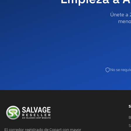
Únete a 
menos
No se requie
S
B
S
El corredor registrado de Copart con mayor