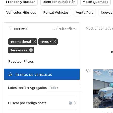
Prenden y Ruedan
Daño por Inundación
Motor Quemado
Vehículos Híbridos
Rental Vehicles
Venta Pura
Nuevas
Mostrando 1 a 75 
FILTROS
−
Ocultar filtro
International
Mv607
Tennessee
FILTROS DE VEHÍCULOS
Lotes Recién Agregados
Buscar por código postal