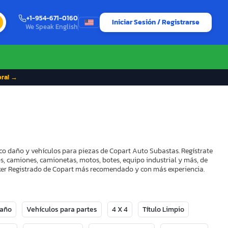
+1-954-671-0160
Iniciar Sesión / Registrarse
We Speak English
ora! →
co daño y vehículos para piezas de Copart Auto Subastas. Regístrate
os, camiones, camionetas, motos, botes, equipo industrial y más, de
roker Registrado de Copart más recomendado y con más experiencia.
Daño
Vehículos para partes
4 X 4
Título Limpio