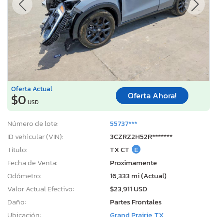
Oferta Actual
Oferta Ahora!
$0
USD
Número de lote:
55737***
ID vehicular (VIN):
3CZRZ2H52R*******
Título:
TX CT
E
Fecha de Venta:
Proximamente
Odómetro:
16,333 mi (Actual)
Valor Actual Efectivo:
$23,911 USD
Daño:
Partes Frontales
Ubicación:
Grand Prairie, TX