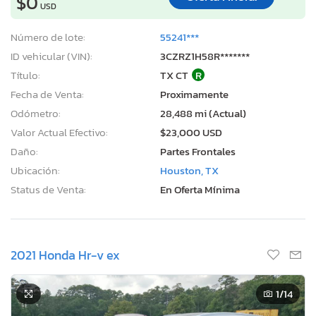
$0
USD
Número de lote:
55241***
ID vehicular (VIN):
3CZRZ1H58R*******
Título:
TX CT
R
Fecha de Venta:
Proximamente
Odómetro:
28,488 mi (Actual)
Valor Actual Efectivo:
$23,000 USD
Daño:
Partes Frontales
Ubicación:
Houston, TX
Status de Venta:
En Oferta Mínima
2021 Honda Hr-v ex
1
/14