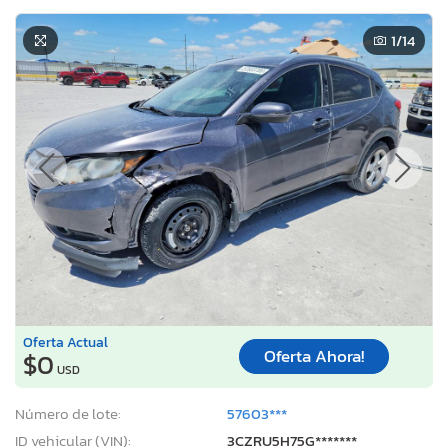
1
/14
Oferta Actual
Oferta Ahora!
$0
USD
Número de lote:
57603***
ID vehicular (VIN):
3CZRU5H75G*******