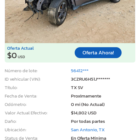
Oferta Actual
Oferta Ahora!
$0
USD
Número de lote:
56412***
ID vehicular (VIN):
3CZRU6H51J*******
Título:
TX SV
Fecha de Venta:
Proximamente
Odómetro:
0 mi (No Actual)
Valor Actual Efectivo:
$14,802 USD
Daño:
Por todas partes
Ubicación:
San Antonio, TX
Status de Venta:
En Oferta Mínima