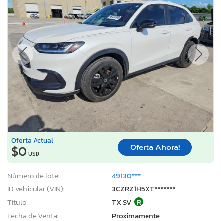
Oferta Actual
Oferta Ahora!
$0
USD
Número de lote:
49130***
ID vehicular (VIN):
3CZRZ1H5XT*******
Título:
TX SV
R
Fecha de Venta:
Proximamente