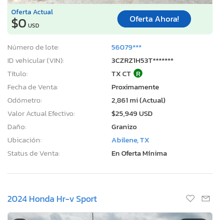
Oferta Actual
Oferta Ahora!
$0
USD
Número de lote:
56079***
ID vehicular (VIN):
3CZRZ1H53T*******
Título:
TX CT
R
Fecha de Venta:
Proximamente
Odómetro:
2,861 mi (Actual)
Valor Actual Efectivo:
$25,949 USD
Daño:
Granizo
Ubicación:
Abilene, TX
Status de Venta:
En Oferta Mínima
2024 Honda Hr-v Sport