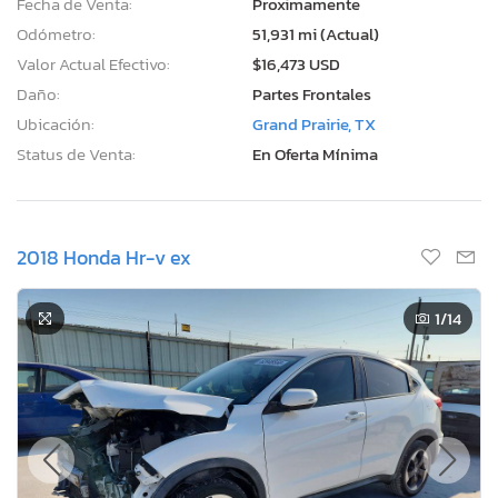
Fecha de Venta:
Proximamente
Odómetro:
51,931 mi (Actual)
Valor Actual Efectivo:
$16,473 USD
Daño:
Partes Frontales
Ubicación:
Grand Prairie, TX
Status de Venta:
En Oferta Mínima
2018 Honda Hr-v ex
1
/14