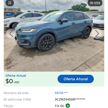
1
/13
Oferta Actual
Oferta Ahora!
$0
USD
Número de lote:
56116***
ID vehicular (VIN):
3CZRZ1H58R*******
Título:
TX SV
R