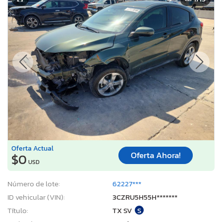
Oferta Actual
Oferta Ahora!
$0
USD
Número de lote:
62227***
ID vehicular (VIN):
3CZRU5H55H*******
Título:
TX SV
S