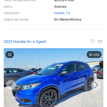
Daño:
Granizo
Ubicación:
Haslet, TX
Status de Venta:
En Oferta Mínima
2021 Honda Hr-v Sport
1
/13