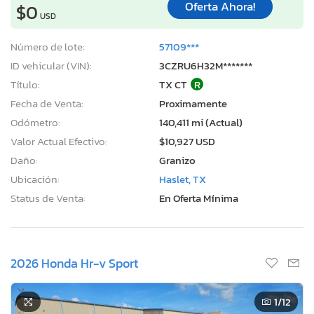
Oferta Ahora!
$0
USD
Número de lote:
57109***
ID vehicular (VIN):
3CZRU6H32M*******
Título:
TX CT
R
Fecha de Venta:
Proximamente
Odómetro:
140,411 mi (Actual)
Valor Actual Efectivo:
$10,927 USD
Daño:
Granizo
Ubicación:
Haslet, TX
Status de Venta:
En Oferta Mínima
2026 Honda Hr-v Sport
1
/12