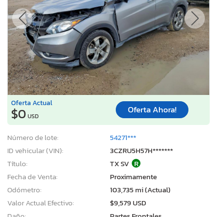
Oferta Actual
Oferta Ahora!
$0
USD
Número de lote:
54271***
ID vehicular (VIN):
3CZRU5H57H*******
Título:
TX SV
R
Fecha de Venta:
Proximamente
Odómetro:
103,735 mi (Actual)
Valor Actual Efectivo:
$9,579 USD
Daño:
Partes Frontales