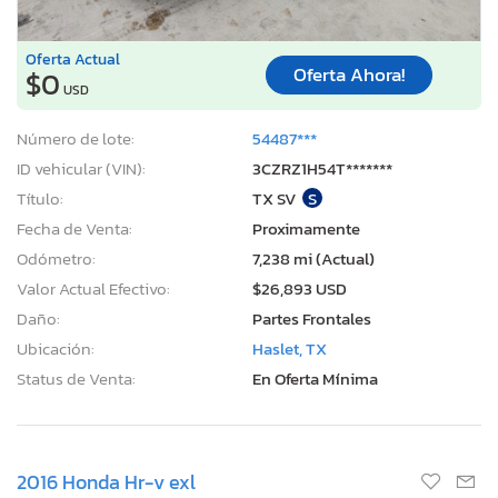
Oferta Actual
Oferta Ahora!
$0
USD
Número de lote:
54487***
ID vehicular (VIN):
3CZRZ1H54T*******
Título:
TX SV
S
Fecha de Venta:
Proximamente
Odómetro:
7,238 mi (Actual)
Valor Actual Efectivo:
$26,893 USD
Daño:
Partes Frontales
Ubicación:
Haslet, TX
Status de Venta:
En Oferta Mínima
2016 Honda Hr-v exl