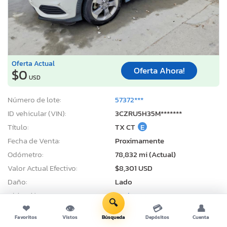
Oferta Actual
Oferta Ahora!
$0
USD
Número de lote:
57372***
ID vehicular (VIN):
3CZRU5H35M*******
Título:
TX CT
E
Fecha de Venta:
Proximamente
Odómetro:
78,832 mi (Actual)
Valor Actual Efectivo:
$8,301 USD
Daño:
Lado
Ubicación:
Haslet, TX
🔍
❤
👁
💳
👤
Status de Venta:
En Oferta Mínima
Favoritos
Vistos
Búsqueda
Depósitos
Cuenta