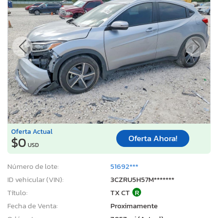
Oferta Actual
Oferta Ahora!
$0
USD
Número de lote:
51692***
ID vehicular (VIN):
3CZRU5H57M*******
Título:
TX CT
R
Fecha de Venta:
Proximamente