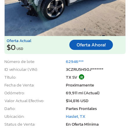
Oferta Actual
Oferta Ahora!
$0
USD
Número de lote:
62946***
ID vehicular (VIN):
3CZRU5H50J*******
Título:
TX SV
R
Fecha de Venta:
Proximamente
Odómetro:
69,911 mi (Actual)
Valor Actual Efectivo:
$14,816 USD
Daño:
Partes Frontales
Ubicación:
Haslet, TX
Status de Venta:
En Oferta Mínima