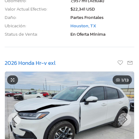
Odómetro:
7,957 mi (Actual)
Valor Actual Efectivo:
$22,341 USD
Daño:
Partes Frontales
Ubicación:
Houston, TX
Status de Venta:
En Oferta Mínima
2026 Honda Hr-v exl
1
/13