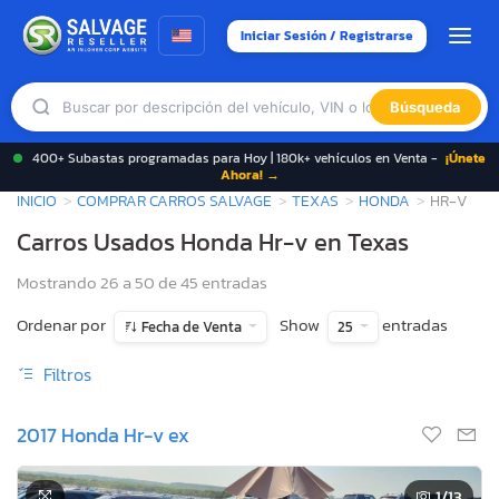
Iniciar Sesión / Registrarse
Búsqueda
400+ Subastas programadas para Hoy | 180k+ vehículos en Venta -
¡Únete
Ahora! →
INICIO
COMPRAR CARROS SALVAGE
TEXAS
HONDA
HR-V
Carros Usados Honda Hr-v en Texas
Mostrando 26 a 50 de 45 entradas
Ordenar por
Show
entradas
Fecha de Venta
25
Filtros
2017 Honda Hr-v ex
1
/13