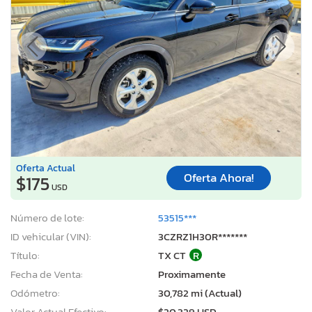
Oferta Actual
Oferta Ahora!
$175
USD
Número de lote:
53515***
ID vehicular (VIN):
3CZRZ1H30R*******
Título:
TX CT
R
Fecha de Venta:
Proximamente
Odómetro:
30,782 mi (Actual)
Valor Actual Efectivo:
$20,329 USD