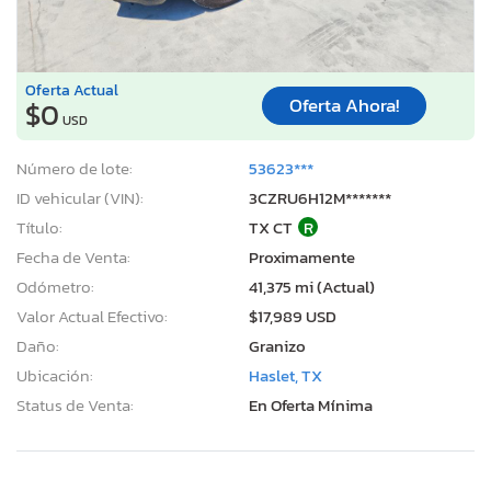
Oferta Actual
Oferta Ahora!
$0
USD
Número de lote:
53623***
ID vehicular (VIN):
3CZRU6H12M*******
Título:
TX CT
R
Fecha de Venta:
Proximamente
Odómetro:
41,375 mi (Actual)
Valor Actual Efectivo:
$17,989 USD
Daño:
Granizo
Ubicación:
Haslet, TX
Status de Venta:
En Oferta Mínima