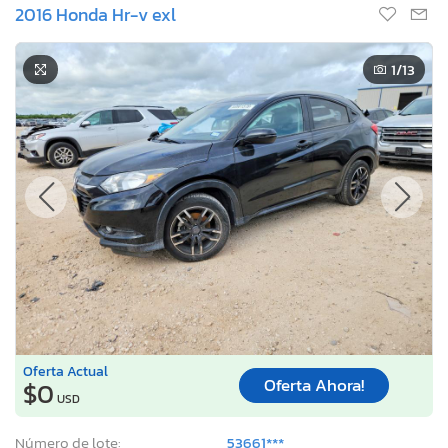
2016 Honda Hr-v exl
1
/13
Oferta Actual
Oferta Ahora!
$0
USD
Número de lote:
53661***