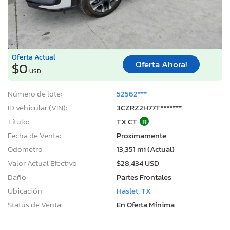
Oferta Actual
Oferta Ahora!
$0
USD
Número de lote:
52562***
ID vehicular (VIN):
3CZRZ2H77T*******
Título:
TX CT
R
Fecha de Venta:
Proximamente
Odómetro:
13,351 mi (Actual)
Valor Actual Efectivo:
$28,434 USD
Daño:
Partes Frontales
Ubicación:
Haslet, TX
Status de Venta:
En Oferta Mínima