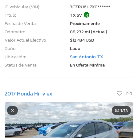
ID vehicular (VIN):
3CZRU6H7XG*******
Título:
TX SV
R
Fecha de Venta:
Proximamente
Odómetro:
88,232 mi (Actual)
Valor Actual Efectivo:
$12,434 USD
Daño:
Lado
Ubicación:
San Antonio, TX
Status de Venta:
En Oferta Mínima
2017 Honda Hr-v ex
1
/13