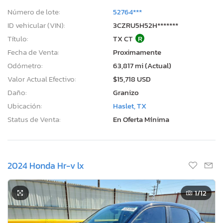
Número de lote:
52764***
ID vehicular (VIN):
3CZRU5H52H*******
Título:
TX CT
R
Fecha de Venta:
Proximamente
Odómetro:
63,817 mi (Actual)
Valor Actual Efectivo:
$15,718 USD
Daño:
Granizo
Ubicación:
Haslet, TX
Status de Venta:
En Oferta Mínima
2024 Honda Hr-v lx
1
/12