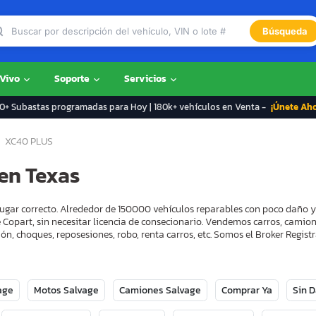
Búsqueda
 Vivo
Soporte
Servicios
+ Subastas programadas para Hoy | 180k+ vehículos en Venta -
¡Únete Ah
XC40 PLUS
en Texas
 lugar correcto. Alrededor de 150000 vehículos reparables con poco daño 
 Copart, sin necesitar licencia de consecionario. Vendemos carros, camion
ón, choques, reposesiones, robo, renta carros, etc. Somos el Broker Regi
age
Motos Salvage
Camiones Salvage
Comprar Ya
Sin 