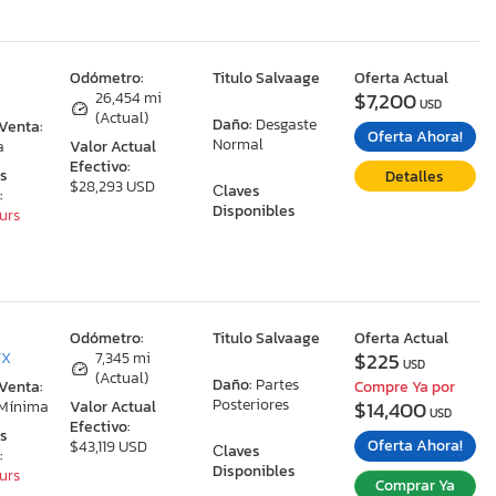
:
Odómetro:
Titulo Salvaage
Oferta Actual
$7,200
26,454 mi
USD
(Actual)
Daño:
Desgaste
 Venta:
Oferta Ahora!
Normal
a
Valor Actual
Efectivo:
as
Detalles
$28,293 USD
Сlaves
:
Disponibles
ours
:
Odómetro:
Titulo Salvaage
Oferta Actual
$225
TX
7,345 mi
USD
(Actual)
Daño:
Partes
 Venta:
Compre Ya por
Posteriores
$14,400
 Mínima
Valor Actual
USD
Efectivo:
as
Oferta Ahora!
$43,119 USD
Сlaves
:
Disponibles
ours
Comprar Ya