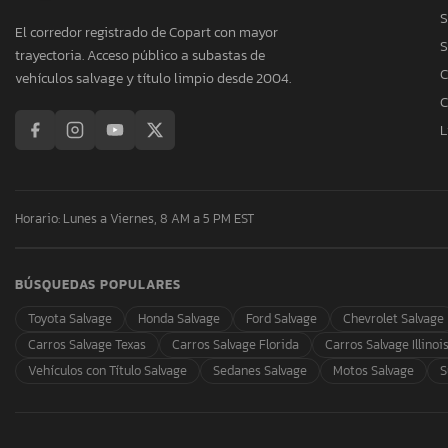
S
El corredor registrado de Copart con mayor
S
trayectoria. Acceso público a subastas de
C
vehículos salvage y título limpio desde 2004.
C
L
Horario: Lunes a Viernes, 8 AM a 5 PM EST
BÚSQUEDAS POPULARES
Toyota Salvage
Honda Salvage
Ford Salvage
Chevrolet Salvage
Carros Salvage Texas
Carros Salvage Florida
Carros Salvage Illinoi
Vehículos con Título Salvage
Sedanes Salvage
Motos Salvage
S