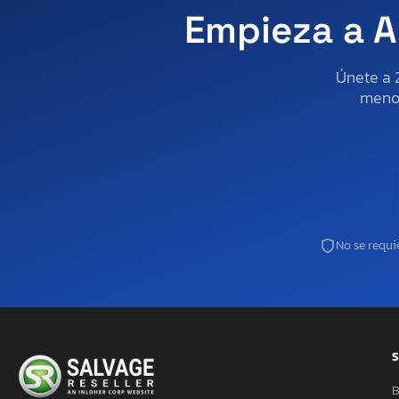
Empieza a A
Únete a 
menos
No se requie
S
B