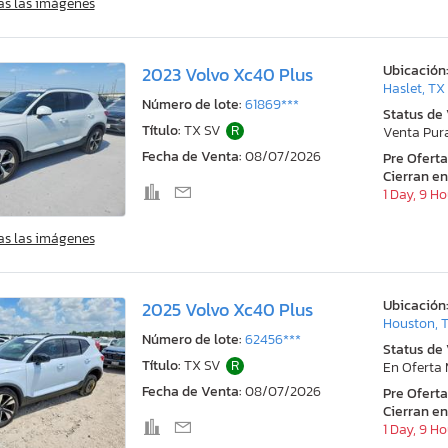
as las imágenes
Ubicación
2023 Volvo Xc40 Plus
Haslet, TX
Número de lote:
61869***
Status de
Título:
TX SV
R
Venta Pur
Fecha de Venta:
08/07/2026
Pre Ofert
Cierran en
1 Day, 9 H
as las imágenes
Ubicación
2025 Volvo Xc40 Plus
Houston, 
Número de lote:
62456***
Status de
Título:
TX SV
R
En Oferta
Fecha de Venta:
08/07/2026
Pre Ofert
Cierran en
1 Day, 9 H