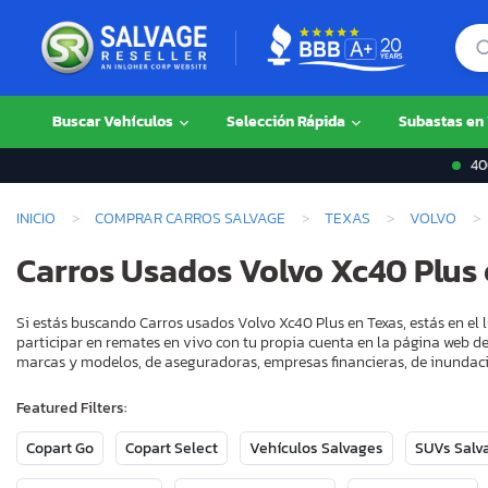
Buscar Vehículos
Selección Rápida
Subastas en
400
INICIO
COMPRAR CARROS SALVAGE
TEXAS
VOLVO
Carros Usados Volvo Xc40 Plus 
Si estás buscando Carros usados Volvo Xc40 Plus en Texas, estás en el
participar en remates en vivo con tu propia cuenta en la página web de
marcas y modelos, de aseguradoras, empresas financieras, de inundaci
Featured Filters:
Copart Go
Copart Select
Vehículos Salvages
SUVs Salv