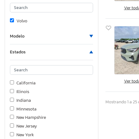
Ver tod
Volvo
Modelo
Estados
Ver tod
California
Illinois
Indiana
Mostrando 1 a 25 
Minnesota
New Hampshire
New Jersey
New York