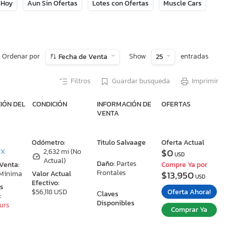
 Hoy
Aun Sin Ofertas
Lotes con Ofertas
Muscle Cars
Ordenar por
Show
entradas
Fecha de Venta
25
Filtros
Guardar busqueda
Imprimir
IÓN DEL
CONDICIÓN
INFORMACIÓN DE
OFERTAS
VENTA
:
Odómetro:
Titulo Salvaage
Oferta Actual
$0
TX
2,632 mi (No
USD
Actual)
Daño:
Partes
 Venta:
Compre Ya por
Frontales
$13,950
 Mínima
Valor Actual
USD
Efectivo:
as
Oferta Ahora!
$56,118 USD
Сlaves
:
Disponibles
ours
Comprar Ya