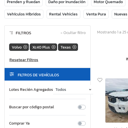
Prenden y Ruedan
Daño por Inundación
Motor Quemado
Vehículos Híbridos
Rental Vehicles
Venta Pura
Nuevas
Mostrando 1 a 25 
FILTROS
−
Ocultar filtro
Volvo
Xc40 Plus
Texas
FILTROS DE VEHÍCULOS
Lotes Recién Agregados
Buscar por código postal
Comprar Ya