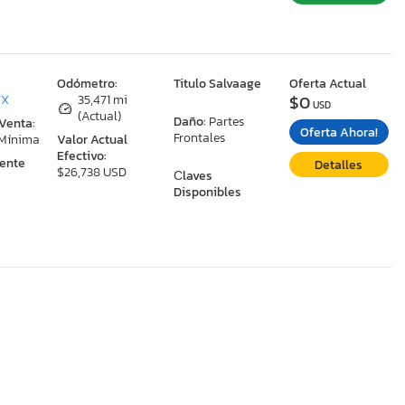
:
Odómetro:
Titulo Salvaage
Oferta Actual
$0
TX
35,471 mi
USD
(Actual)
Daño:
Partes
 Venta:
Oferta Ahora!
Frontales
 Mínima
Valor Actual
Efectivo:
ente
Detalles
$26,738 USD
Сlaves
Disponibles