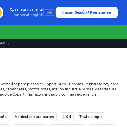
+1-954-671-0160
Iniciar Sesión / Registrarse
We Speak English
ora! →
y vehículos para piezas de Copart Auto Subastas. Regístrate hoy para
es, camionetas, motos, botes, equipo industrial y más, de todas las
strado de Copart más recomendado y con más experiencia.
Daño
Vehículos para partes
4 X 4
Título Limpio