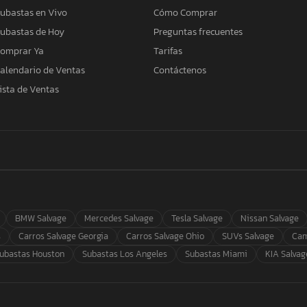
ubastas en Vivo
Cómo Comprar
ubastas de Hoy
Preguntas frecuentes
omprar Ya
Tarifas
alendario de Ventas
Contáctenos
ista de Ventas
BMW Salvage
Mercedes Salvage
Tesla Salvage
Nissan Salvage
s
Carros Salvage Georgia
Carros Salvage Ohio
SUVs Salvage
Cam
ubastas Houston
Subastas Los Angeles
Subastas Miami
KIA Salvag