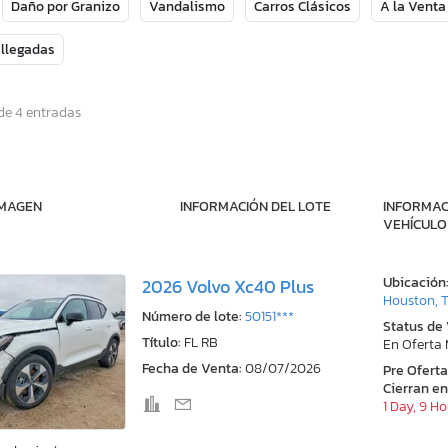
Daño por Granizo
Vandalismo
Carros Clásicos
A la Venta
 llegadas
de 4 entradas
IMAGEN
INFORMACIÓN DEL LOTE
INFORMAC
VEHÍCULO
Ubicación
2026 Volvo Xc40 Plus
Houston, 
Número de lote:
50151***
Status de
Título:
FL RB
En Oferta
Fecha de Venta:
08/07/2026
Pre Ofert
Cierran en
1 Day, 9 H