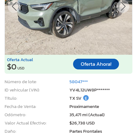
Oferta Actual
Oferta Ahora!
$0
USD
Número de lote:
58047***
ID vehicular (VIN):
YV4L12UW8P*******
Título:
TX SV
E
Fecha de Venta:
Proximamente
Odómetro:
35,471 mi (Actual)
Valor Actual Efectivo:
$26,738 USD
Daño:
Partes Frontales