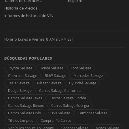
Talleres de Carrocería
Registro
Historia de Precios
Informes de historial de VIN
Horario: Lunes a Viernes, 8 AM a 5 PM EST
BÚSQUEDAS POPULARES
Toyota Salvage
Honda Salvage
Ford Salvage
Chevrolet Salvage
BMW Salvage
Mercedes Salvage
Tesla Salvage
Nissan Salvage
Hyundai Salvage
Dodge Salvage
Carros Salvage California
Carros Salvage Texas
Carros Salvage Florida
Carros Salvage Illinois
Carros Salvage Georgia
Carros Salvage Ohio
SUVs Salvage
Camiones Salvage
Títulos Limpios
Comprar Ya Carros
Vehículos con Título Salvage
Sedanes Salvage
Motos Salvage