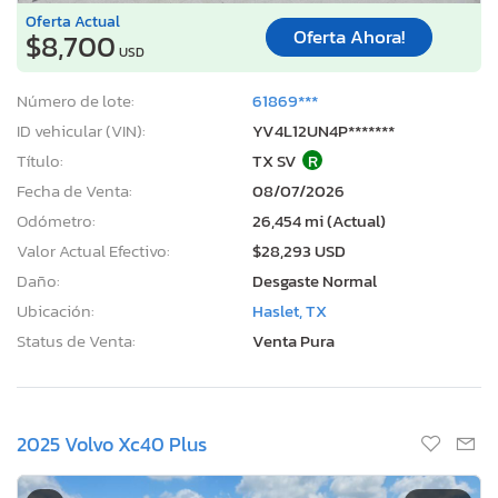
Oferta Actual
Oferta Ahora!
$8,700
USD
Número de lote:
61869***
ID vehicular (VIN):
YV4L12UN4P*******
Título:
TX SV
R
Fecha de Venta:
08/07/2026
Odómetro:
26,454 mi (Actual)
Valor Actual Efectivo:
$28,293 USD
Daño:
Desgaste Normal
Ubicación:
Haslet, TX
Status de Venta:
Venta Pura
2025 Volvo Xc40 Plus