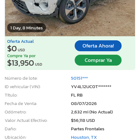
1 Day, 8 Minutes
Oferta Actual
Oferta Ahora!
$0
USD
Compre Ya por
Comprar Ya
$13,950
USD
Número de lote:
50151***
ID vehicular (VIN):
YV4L12UC0T*******
Título:
FL RB
Fecha de Venta:
08/07/2026
Odómetro:
2,632 mi (No Actual)
Valor Actual Efectivo:
$56,118 USD
Daño:
Partes Frontales
Ubicación:
Houston, TX