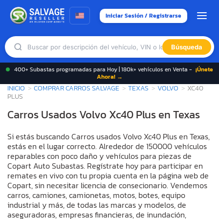
Iniciar Sesión / Registrarse
Búsqueda
400+ Subastas programadas para Hoy | 180k+ vehículos en Venta -
¡Únete
Ahora! →
INICIO
COMPRAR CARROS SALVAGE
TEXAS
VOLVO
XC40
PLUS
Carros Usados Volvo Xc40 Plus en Texas
Si estás buscando Carros usados Volvo Xc40 Plus en Texas,
estás en el lugar correcto. Alrededor de 150000 vehículos
reparables con poco daño y vehículos para piezas de
Copart Auto Subastas. Regístrate hoy para participar en
remates en vivo con tu propia cuenta en la página web de
Copart, sin necesitar licencia de consecionario. Vendemos
carros, camiones, camionetas, motos, botes, equipo
industrial y más, de todas las marcas y modelos, de
aseguradoras, empresas financieras, de inundación,