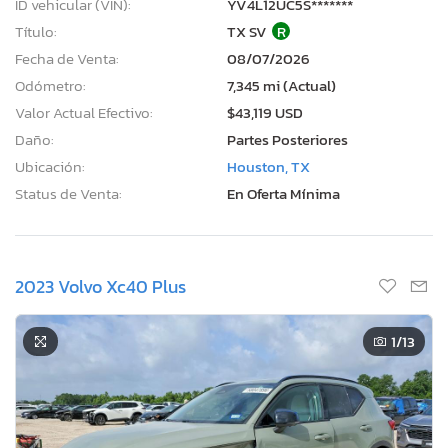
ID vehicular (VIN):
YV4L12UC5S*******
Título:
TX SV
R
Fecha de Venta:
08/07/2026
Odómetro:
7,345 mi (Actual)
Valor Actual Efectivo:
$43,119 USD
Daño:
Partes Posteriores
Ubicación:
Houston, TX
Status de Venta:
En Oferta Mínima
2023 Volvo Xc40 Plus
1
/13