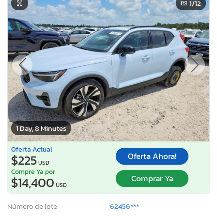
1
/12
1 Day, 8 Minutes
Oferta Actual
Oferta Ahora!
$225
USD
Compre Ya por
Comprar Ya
$14,400
USD
Número de lote:
62456***