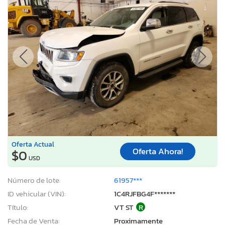
Oferta Actual
Oferta Ahora!
$0
USD
Número de lote:
61957***
ID vehicular (VIN):
1C4RJFBG4F*******
Título:
VT ST
R
Fecha de Venta:
Proximamente