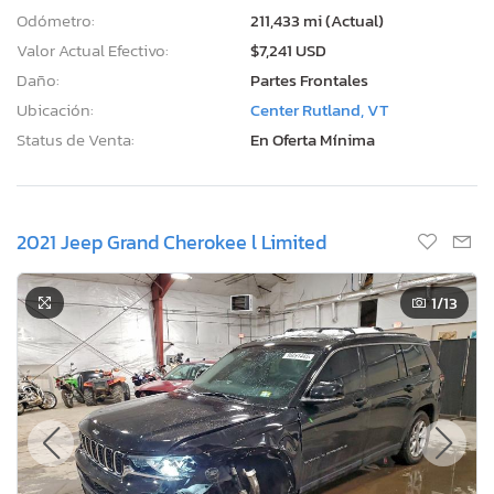
Odómetro:
211,433 mi (Actual)
Valor Actual Efectivo:
$7,241 USD
Daño:
Partes Frontales
Ubicación:
Center Rutland, VT
Status de Venta:
En Oferta Mínima
2021 Jeep Grand Cherokee l Limited
1
/13