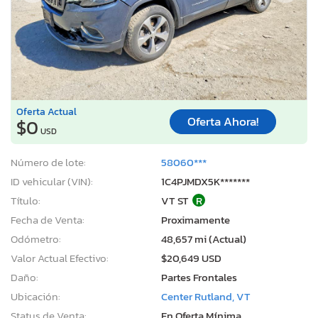
Oferta Actual
Oferta Ahora!
$0
USD
Número de lote:
58060***
ID vehicular (VIN):
1C4PJMDX5K*******
Título:
VT ST
R
Fecha de Venta:
Proximamente
Odómetro:
48,657 mi (Actual)
Valor Actual Efectivo:
$20,649 USD
Daño:
Partes Frontales
Ubicación:
Center Rutland, VT
Status de Venta:
En Oferta Mínima