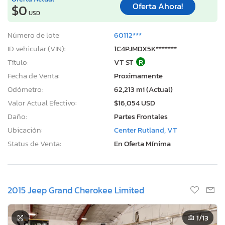
Oferta Ahora!
$0
USD
Número de lote:
60112***
ID vehicular (VIN):
1C4PJMDX5K*******
Título:
VT ST
R
Fecha de Venta:
Proximamente
Odómetro:
62,213 mi (Actual)
Valor Actual Efectivo:
$16,054 USD
Daño:
Partes Frontales
Ubicación:
Center Rutland, VT
Status de Venta:
En Oferta Mínima
2015 Jeep Grand Cherokee Limited
1
/13