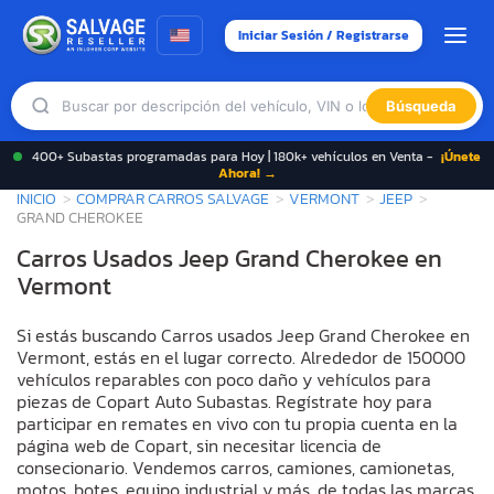
Iniciar Sesión / Registrarse
Búsqueda
400+ Subastas programadas para Hoy | 180k+ vehículos en Venta -
¡Únete
Ahora! →
INICIO
COMPRAR CARROS SALVAGE
VERMONT
JEEP
GRAND CHEROKEE
Carros Usados Jeep Grand Cherokee en
Vermont
Si estás buscando Carros usados Jeep Grand Cherokee en
Vermont, estás en el lugar correcto. Alrededor de 150000
vehículos reparables con poco daño y vehículos para
piezas de Copart Auto Subastas. Regístrate hoy para
participar en remates en vivo con tu propia cuenta en la
página web de Copart, sin necesitar licencia de
consecionario. Vendemos carros, camiones, camionetas,
motos, botes, equipo industrial y más, de todas las marcas