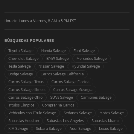
Horario: Lunes a Viernes, 8 AM a 5 PM EST
BÚSQUEDAS POPULARES
Toyota Salvage
Honda Salvage
Ford Salvage
Chevrolet Salvage
BMW Salvage
Mercedes Salvage
Tesla Salvage
Nissan Salvage
Hyundai Salvage
Dodge Salvage
Carros Salvage California
Carros Salvage Texas
Carros Salvage Florida
Carros Salvage Illinois
Carros Salvage Georgia
Carros Salvage Ohio
SUVs Salvage
Camiones Salvage
Títulos Limpios
Comprar Ya Carros
Vehículos con Título Salvage
Sedanes Salvage
Motos Salvage
Subastas Houston
Subastas Los Angeles
Subastas Miami
KIA Salvage
Subaru Salvage
Audi Salvage
Lexus Salvage