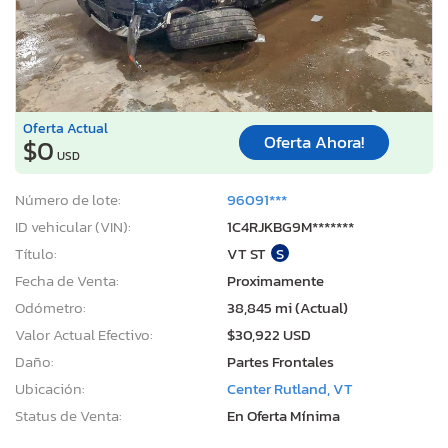
Oferta Actual
Oferta Ahora!
$0
USD
Número de lote:
96091***
ID vehicular (VIN):
1C4RJKBG9M*******
Título:
VT ST
S
Fecha de Venta:
Proximamente
Odómetro:
38,845 mi (Actual)
Valor Actual Efectivo:
$30,922 USD
Daño:
Partes Frontales
Ubicación:
Center Rutland, VT
Status de Venta:
En Oferta Mínima