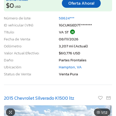
Oferta Ahora!
$0
USD
Número de lote:
58624***
ID vehicular (VIN):
1GCUKGED7T*******
Título:
VA ST
R
Fecha de Venta:
08/11/2026
Odómetro:
3,207 mi (Actual)
Valor Actual Efectivo:
$60,776 USD
Daño:
Partes Frontales
Ubicación:
Hampton, VA
Status de Venta:
Venta Pura
2015 Chevrolet Silverado K1500 ltz
1
/12