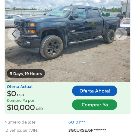
5 Days, 19 Hours
Oferta Actual
Oferta Ahora!
$0
USD
Compre Ya por
Comprar Ya
$10,000
USD
Número de lote:
60191***
ID vehicular (VIN):
3GCUKSEJ5F*******