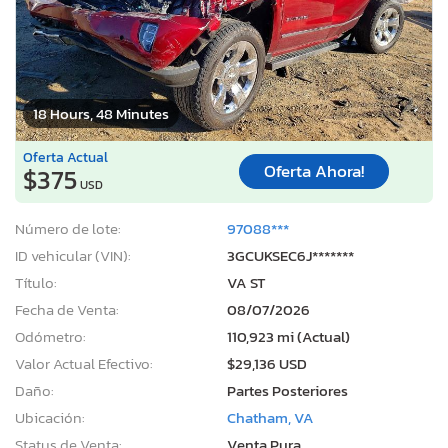
18 Hours, 48 Minutes
Oferta Actual
Oferta Ahora!
$375
USD
Número de lote:
97088***
ID vehicular (VIN):
3GCUKSEC6J*******
Título:
VA ST
Fecha de Venta:
08/07/2026
Odómetro:
110,923 mi (Actual)
Valor Actual Efectivo:
$29,136 USD
Daño:
Partes Posteriores
Ubicación:
Chatham, VA
Status de Venta:
Venta Pura