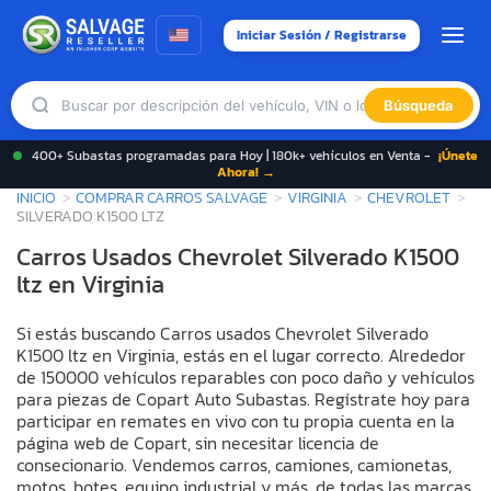
Iniciar Sesión / Registrarse
Búsqueda
400+ Subastas programadas para Hoy | 180k+ vehículos en Venta -
¡Únete
Ahora! →
INICIO
COMPRAR CARROS SALVAGE
VIRGINIA
CHEVROLET
SILVERADO K1500 LTZ
Carros Usados Chevrolet Silverado K1500
ltz en Virginia
Si estás buscando Carros usados Chevrolet Silverado
K1500 ltz en Virginia, estás en el lugar correcto. Alrededor
de 150000 vehículos reparables con poco daño y vehículos
para piezas de Copart Auto Subastas. Regístrate hoy para
participar en remates en vivo con tu propia cuenta en la
página web de Copart, sin necesitar licencia de
consecionario. Vendemos carros, camiones, camionetas,
motos, botes, equipo industrial y más, de todas las marcas