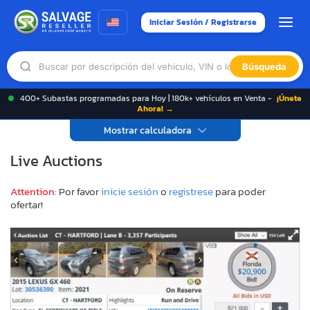
Iniciar Sesión / Registrarse
Búsqueda
400+ Subastas programadas para Hoy | 180k+ vehículos en Venta -
¡Únete
Ahora! →
Mostrar calculadora
Live Auctions
Attention
: Por favor
inicie sesión
o
registrese
para poder
ofertar!